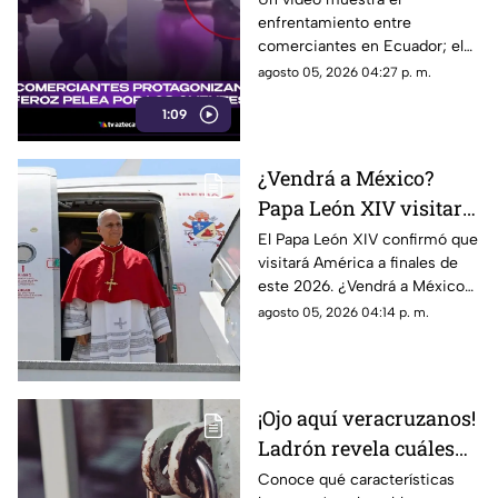
enfrentamiento entre
los clientes: ¡se dieron
comerciantes en Ecuador; el
con todo!
caso generó miles de
agosto 05, 2026 04:27 p. m.
reacciones en redes sociales.
1:09
¿Vendrá a México?
Papa León XIV visitará
América en noviembre
El Papa León XIV confirmó que
visitará América a finales de
de 2026
este 2026. ¿Vendrá a México?
Aquí te compartimos los
agosto 05, 2026 04:14 p. m.
detalles.
¡Ojo aquí veracruzanos!
Ladrón revela cuáles
son las puertas MÁS
Conoce qué características