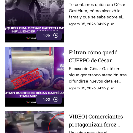
influencer mexicano
Te contamos quién era César
Gastélum, cómo alcanzó la
asesinado en una
fama y qué se sabe sobre el
transmisión EN VIVO
caso que marcó su historia.
agosto 05, 2026 04:39 p. m.
1:06
Filtran cómo quedó
CUERPO de César
Gastélum tras ser
El caso de César Gastélum
sigue generando atención tras
asesinado en
difundirse nuevos detalles
transmisión en vivo
sobre el ataque ocurrido en
agosto 05, 2026 04:32 p. m.
una transmisión.
1:03
VIDEO | Comerciantes
protagonizan feroz
pelea en plena calle por
Un video muestra el