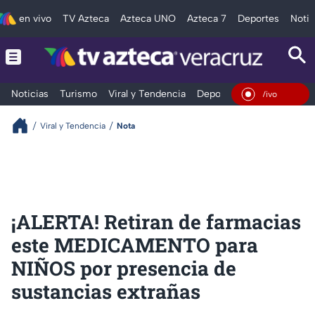
en vivo
TV Azteca
Azteca UNO
Azteca 7
Deportes
Notic
Noticias
Turismo
Viral y Tendencia
Deportes
Espectáculos
En Vivo
Viral y Tendencia
Nota
¡ALERTA! Retiran de farmacias
este MEDICAMENTO para
NIÑOS por presencia de
sustancias extrañas