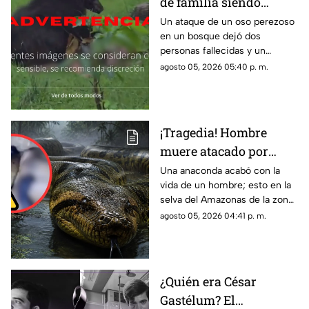
de familia siendo
DEVORADA por un oso
Un ataque de un oso perezoso
en un bosque dejó dos
perezoso en pleno
personas fallecidas y un
monte
sobreviviente; el caso quedó
agosto 05, 2026 05:40 p. m.
registrado en video.
¡Tragedia! Hombre
muere atacado por
enorme anaconda; así
Una anaconda acabó con la
vida de un hombre; esto en la
quedó el cuerpo
selva del Amazonas de la zona
(+VIDEO)
de Ecuador. El caso se hizo
agosto 05, 2026 04:41 p. m.
viral.
¿Quién era César
Gastélum? El