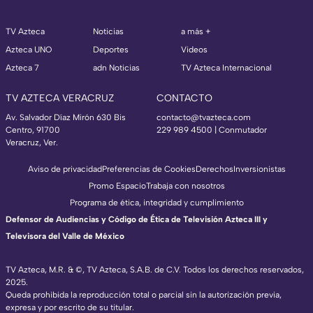
TV Azteca
Noticias
a más +
Azteca UNO
Deportes
Videos
Azteca 7
adn Noticias
TV Azteca Internacional
TV AZTECA VERACRUZ
CONTACTO
Av. Salvador Díaz Mirón 630 Bis
contacto@tvazteca.com
Centro, 91700
229 989 4500 | Conmutador
Veracruz, Ver.
Aviso de privacidad
Preferencias de Cookies
Derechos
Inversionistas
Promo Espacio
Trabaja con nosotros
Programa de ética, integridad y cumplimiento
Defensor de Audiencias y Código de Ética de Televisión Azteca III y
Televisora del Valle de México
TV Azteca, M.R. & ©, TV Azteca, S.A.B. de C.V. Todos los derechos reservados,
2025.
Queda prohibida la reproducción total o parcial sin la autorización previa,
expresa y por escrito de su titular.