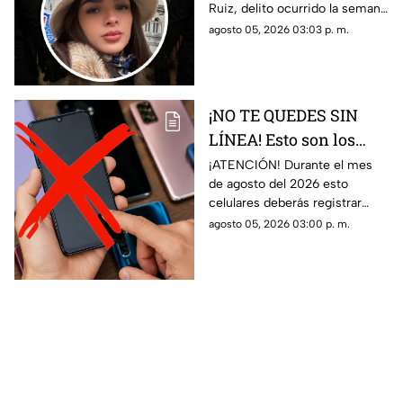
Ruiz, delito ocurrido la semana
pasada en San Nicolás de los
agosto 05, 2026 03:03 p. m.
Garza.
¡NO TE QUEDES SIN
LÍNEA! Esto son los
celulares que debes
¡ATENCIÓN! Durante el mes
de agosto del 2026 esto
REGISTRAR para
celulares deberás registrar
seguir con el servicio
para evitar el corte del servicio
agosto 05, 2026 03:00 p. m.
en Veracruz
de tu línea en Veracruz; aquí
los detalles.