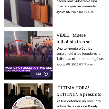
hacen más vulnerable una
FÁCILES para abrir tu
puerta y qué recomiendan
casa
especialistas para reforzar la
agosto 05, 2026 03:49 p. m.
seguridad.
VIDEO | Muere
futbolista tras ser
impactado por un rayo
Una tormenta eléctrica
sorprendió a los jugadores en
en pleno partido;
Tailandia; el incidente dejó un
captan MOMENTO
fallecido y 12 personas heridas.
agosto 05, 2026 03:17 p. m.
exacto
1:22
¡ÚLTIMA HORA!
DETIENEN a presunto
LADRÓN de la casa de
Ya fue detenido un presunto
ladrón de la casa de Karely
Karely Ruiz ¿Quién es?