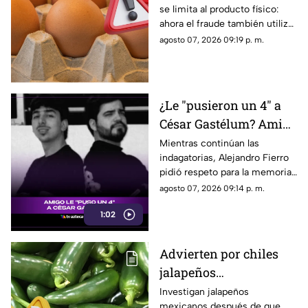
se limita al producto físico:
ahora el fraude también utiliza
internet para intentar engañar
agosto 07, 2026 09:19 p. m.
a sus consumidores.
¿Le "pusieron un 4" a
César Gastélum? Amigo
del influencer rompe el
Mientras continúan las
indagatorias, Alejandro Fierro
silencio
pidió respeto para la memoria
de su amigo y para sus
agosto 07, 2026 09:14 p. m.
familiares, además de solicitar
1:02
que no se emitan juicios sin
pruebas.
Advierten por chiles
jalapeños
CONTAMINADOS de
Investigan jalapeños
mexicanos después de que