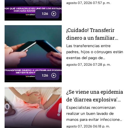
ubicación geográfica y relieve
agosto 07, 2026 07:57 p. m.
explican por qué las descargas
1:26
son tan comunes.
¡Cuidado! Transferir
dinero a un familiar
podría meterte en
Las transferencias entre
padres, hijos o cónyuges están
problemas; esto se sabe
exentas del pago de
impuestos, siempre que se
agosto 07, 2026 07:28 p. m.
pueda acreditar el origen del
1:26
dinero.
¿Se viene una epidemia
de 'diarrea explosiva'
en Veracruz? Esto se
Especialistas recomienzan
realizar un buen lavado de
sabe
manos para evitar infecciones
que puedan desatar la famosa
agosto 07, 2026 06:18 p. m.