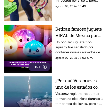
infracción por sí sola, pero
existe una conducta durante el
agosto 07, 2026 08:43 p. m.
paseo que sí podría salirte muy
caro.
Retiran famoso juguete
VIRAL de México por
riesgo químico; esto
Un popular juguete tipo
squishy fue señalado por
debes saber
contener niveles elevados de
una sustancia cancerígena,
agosto 07, 2026 08:03 p. m.
pero continúa disponible en
1:06
mercados, tiendas y redes
sociales.
¿Por qué Veracruz es
uno de los estados con
MÁS RAYOS en
Veracruz registra frecuentes
tormentas eléctricas durante la
México?
temporada de lluvias, pero su