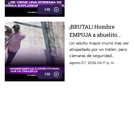
diarrea explosiva.
1:10
¡BRUTAL! Hombre
EMPUJA a abuelito
para que un tráiler lo
Un adulto mayor murió tras ser
atropellado por un tráiler, pero
atropellara
cámaras de seguridad
captaron el momento previo y
agosto 07, 2026 06:17 p. m.
ahora las autoridades
1:10
investigan a un joven.