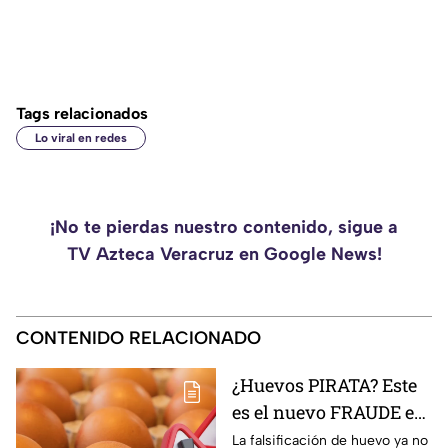
Tags relacionados
Lo viral en redes
¡No te pierdas nuestro contenido, sigue a
TV Azteca Veracruz en Google News!
CONTENIDO RELACIONADO
¿Huevos PIRATA? Este
es el nuevo FRAUDE en
las cocinas de México
La falsificación de huevo ya no