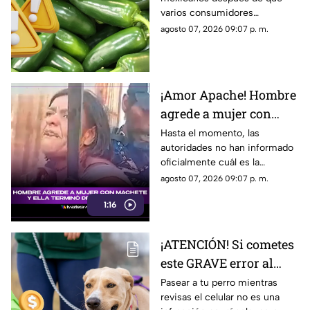
salmonella; hay más de
varios consumidores
300 casos confirmados
enfermaran tras consumir
agosto 07, 2026 09:07 p. m.
alimentos relacionados a ellos.
¡Amor Apache! Hombre
agrede a mujer con
machete y ella termina
Hasta el momento, las
autoridades no han informado
defendiéndolo [Video]
oficialmente cuál es la
situación legal del hombre ni
agosto 07, 2026 09:07 p. m.
los cargos que podrían
1:16
imputarse.
¡ATENCIÓN! Si cometes
este GRAVE error al
pasear a tu perro
Pasear a tu perro mientras
revisas el celular no es una
podrías ser multado