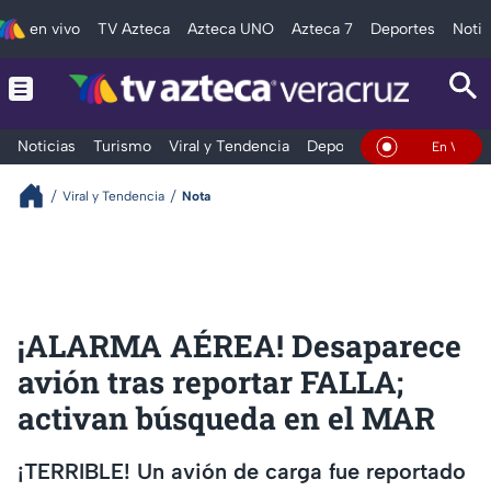
en vivo
TV Azteca
Azteca UNO
Azteca 7
Deportes
Notic
Noticias
Turismo
Viral y Tendencia
Deportes
Espectáculos
En Vivo
Viral y Tendencia
Nota
¡ALARMA AÉREA! Desaparece
avión tras reportar FALLA;
activan búsqueda en el MAR
¡TERRIBLE! Un avión de carga fue reportado