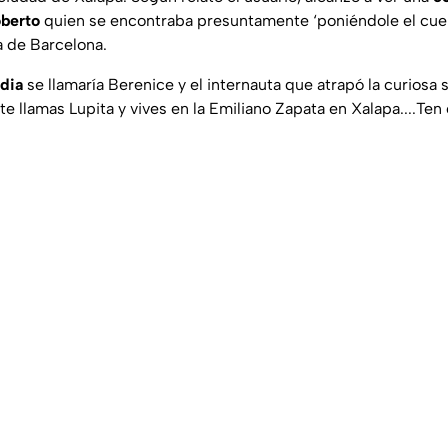
oberto
quien se encontraba presuntamente ‘poniéndole el cuer
a de Barcelona.
rdia
se llamaría Berenice y el internauta que atrapó la curiosa si
i te llamas Lupita y vives en la Emiliano Zapata en Xalapa....Te