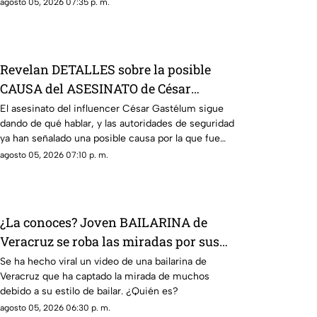
agosto 05, 2026 07:35 p. m.
Revelan DETALLES sobre la posible
CAUSA del ASESINATO de César
Gastélum
El asesinato del influencer César Gastélum sigue
dando de qué hablar, y las autoridades de seguridad
ya han señalado una posible causa por la que fue
privado de la vida.
agosto 05, 2026 07:10 p. m.
¿La conoces? Joven BAILARINA de
Veracruz se roba las miradas por sus
TREMENDOS PASOS (+VIDEO)
Se ha hecho viral un video de una bailarina de
Veracruz que ha captado la mirada de muchos
debido a su estilo de bailar. ¿Quién es?
agosto 05, 2026 06:30 p. m.