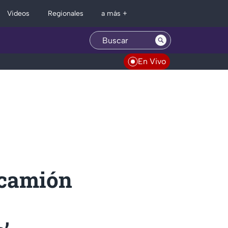
Regionales
Videos
a más +
En Vivo
 camión