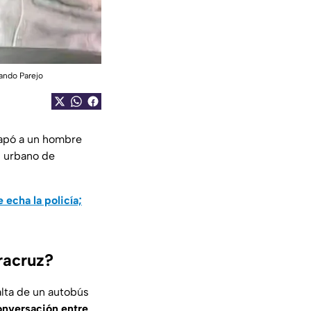
mando Parejo
rapó a un hombre
n urbano de
 echa la policía;
racruz?
alta de un autobús
onversación entre