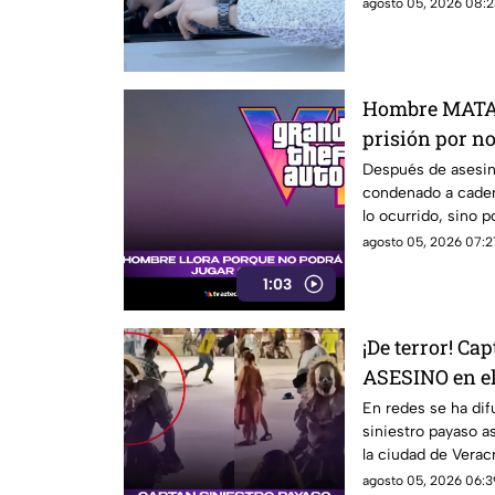
conocer una de las
agosto 05, 2026 08:2
Hombre MATA 
prisión por no
captado (+VID
Después de asesin
condenado a caden
lo ocurrido, sino 
agosto 05, 2026 07:2
1:03
¡De terror! Ca
ASESINO en e
(+VIDEO)
En redes se ha dif
siniestro payaso a
la ciudad de Verac
agosto 05, 2026 06:3