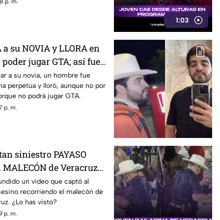
 líneas de investigación.
8 p. m.
1:03
a su NOVIA y LLORA en
 poder jugar GTA; así fue
EO)
ar a su novia, un hombre fue
a perpetua y lloró, aunque no por
porque no podrá jugar GTA.
7 p. m.
ptan siniestro PAYASO
l MALECÓN de Veracruz
undido un video que captó al
sesino recorriendo el malecón de
ruz. ¿Lo has visto?
9 p. m.