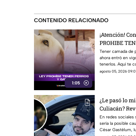
CONTENIDO RELACIONADO
¡Atención! Co
PROHIBE TENE
se sabe
Tener camada de pe
ahora entró en vig
tenerlos. Aquí te 
agosto 05, 2026 09:01
1:05
¿Le pasó lo mi
Culiacán? Rev
ser la causa d
En redes sociales 
sería la posible ca
Gastélum
César Gastélum, l