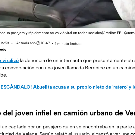
 por un pasajero y rápidamente se volvió viral en redes sociales|Crédito: FB | Que
 16:53
| Actualizado 🕑 10:47
1 minuto lectura
vedo
 viralizó
la denuncia de un internauta que presuntamente at
una conversación con una joven llamada Berenice en un camió
abe.
¡ESCÁNDALO! Abuelita acusa a su propio nieto de 'ratero' y le
 del joven infiel en camión urbano de Ve
 fue captada por un pasajero quien se encontraba en la parte 
ciudad de Xalapa. Según relató el usuario, alcanzó a ver una
c