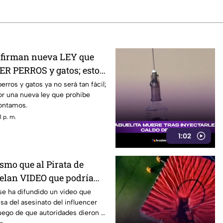
nfirman nueva LEY que
R PERROS y gatos; esto
rros y gatos ya no será tan fácil;
or una nueva ley que prohibe
contamos.
 p. m.
1:02
smo que al Pirata de
elan VIDEO que podría
el asesinato de César
se ha difundido un video que
usa del asesinato del influencer
uego de que autoridades dieron a