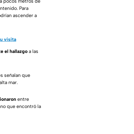
a pocos metros de
ontenido. Para
odrían ascender a
u visita
 el hallazgo
a las
les señalan que
alta mar.
cionaron
entre
ano que encontró la