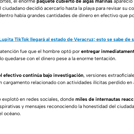
ortes, el enorme
paquete cubierto de algas marinas
apareció 
e el ciudadano decidió acercarlo hasta la playa para revisar su c
dentro había grandes cantidades de dinero en efectivo que p
Lupita TikTok llegará al estado de Veracruz; esto se sabe de s
 atención fue que el hombre optó por
entregar inmediatamente
do quedarse con el dinero pese a la enorme tentación.
l efectivo continúa bajo investigación
, versiones extraoficia
n cargamento relacionado con actividades ilícitas perdido en 
 explotó en redes sociales, donde
miles de internautas reac
spirativas y mensajes reconociendo la honestidad del ciudad
el océano.