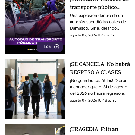
transporte público
EXPLOTA y deja varios
Una explosión dentro de un
autobús sacudió las calles de
muertos (+VIDEO)
Damasco, Siria, dejando
víctimas y escenas de caos
agosto 07, 2026 11:44 a. m.
mientras autoridades
1:06
investigan un posible ataque.
¡SE CANCELA! No habrá
REGRESO A CLASES
este 31 de agosto para
¡No guardes tus útiles! Dieron
a conocer que el 31 de agosto
estas escuelas
del 2026 no habrá regreso a
clases para varias escuelas;
agosto 07, 2026 10:48 a. m.
aquí te damos todos los
detalles.
¡TRAGEDIA! Filtran