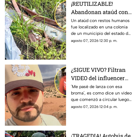
¡REUTILIZABLE!
Abandonan ataúd con
RESTOS HUMANOS en
Un ataúd con restos humanos
fue localizado en una colonia
colonia de Veracruz
de un municipio del estado de
(+FOTOS)
Veracruz; esto es lo que se
agosto 07, 2026 12:30 p. m.
sabe del hecho que causó
movilización.
¿SIGUE VIVO? Filtran
VIDEO del influencer
César Gastélum
´Me pasé de lanza con esa
broma´, es como dice un video
diciendo que todo ´fue
que comenzó a circular luego
una broma´
de que se diera a conocer la
agosto 07, 2026 12:04 p. m.
muerte del influencer César
Gastélum.
¡TRAGEDIA! Autobús de