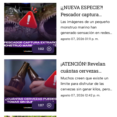
¡¿NUEVA ESPECIE?!
Pescador captura
extraño 'MONSTRUO
Las imágenes de un pequeño
monstruo marino han
MARINO' en la costa
generado sensación en redes
[VIDEO]
sociales poniendo en debate
agosto 07, 2026 01:11 p. m.
su veracidad.
1:02
¡ATENCIÓN! Revelan
cuántas cervezas
puedes tomar sin subir
Muchos creen que existe un
límite para disfrutar de las
de peso (+VIDEO)
cervezas sin ganar kilos, pero
especialistas explican qué
agosto 07, 2026 12:42 p. m.
factores realmente hacen la
1:07
diferencia.