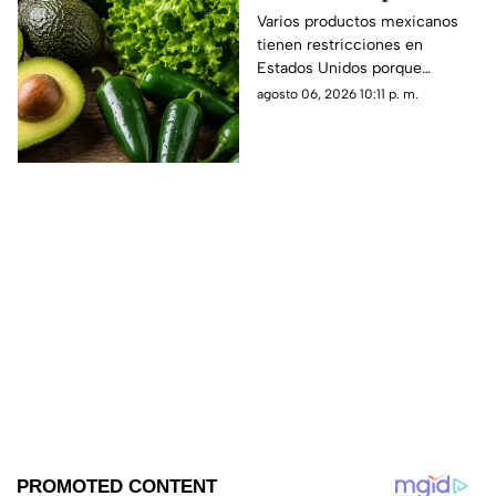
mexicanos con
Varios productos mexicanos
tienen restricciones en
RESTRICCIONES por
Estados Unidos porque
supuesto riesgo a la
algunos podrían representar
agosto 06, 2026 10:11 p. m.
salud
riesgo a la salud, como el caso
del chile jalapeño, tras un
brote de salmonela.