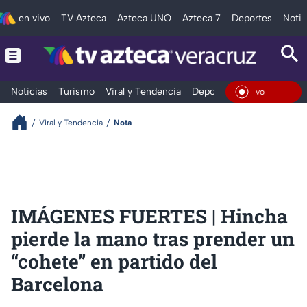
en vivo
TV Azteca
Azteca UNO
Azteca 7
Deportes
Notic
Noticias
Turismo
Viral y Tendencia
Deportes
Espectáculos
En Viv
Viral y Tendencia
Nota
IMÁGENES FUERTES | Hincha
pierde la mano tras prender un
“cohete” en partido del
Barcelona