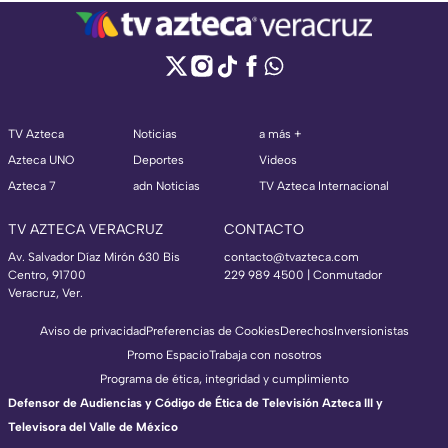
TV Azteca
Noticias
a más +
Azteca UNO
Deportes
Videos
Azteca 7
adn Noticias
TV Azteca Internacional
TV AZTECA VERACRUZ
CONTACTO
Av. Salvador Díaz Mirón 630 Bis
contacto@tvazteca.com
Centro, 91700
229 989 4500 | Conmutador
Veracruz, Ver.
Aviso de privacidad
Preferencias de Cookies
Derechos
Inversionistas
Promo Espacio
Trabaja con nosotros
Programa de ética, integridad y cumplimiento
Defensor de Audiencias y Código de Ética de Televisión Azteca III y
Televisora del Valle de México