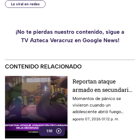
Lo viral en redes
¡No te pierdas nuestro contenido, sigue a
TV Azteca Veracruz en Google News!
CONTENIDO RELACIONADO
Reportan ataque
armado en secundaria
deja decenas de
Momentos de pánico se
vivieron cuando un
heridos; ¿Hay muertos?
adolescente abrió fuego
dentro de una secundaria. El
agosto 07, 2026 01:12 p. m.
ataque dejó víctimas mortales
1:10
y decenas de heridos.