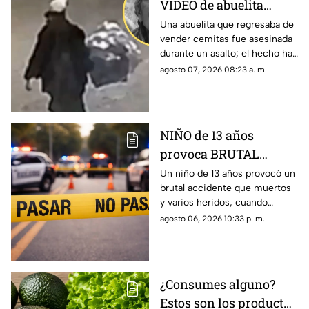
VIDEO de abuelita
ASESINADA durante
Una abuelita que regresaba de
vender cemitas fue asesinada
asalto mientras
durante un asalto; el hecho ha
regresaba de vender;
causado indignación entre la
agosto 07, 2026 08:23 a. m.
solo llevaba 90 pesos
sociedad, todo quedó grabado
en video.
NIÑO de 13 años
provoca BRUTAL
ACCIDENTE al conducir
Un niño de 13 años provocó un
brutal accidente que muertos
auto robado; hay
y varios heridos, cuando
muertos y heridos
manejaba un auto robado.
agosto 06, 2026 10:33 p. m.
¿Consumes alguno?
Estos son los productos