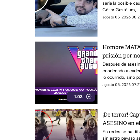
sería la posible ca
Gastélum
César Gastélum, l
conocer una de las
agosto 05, 2026 08:2
Hombre MATA 
prisión por no
captado (+VID
Después de asesin
condenado a caden
lo ocurrido, sino 
agosto 05, 2026 07:2
1:03
¡De terror! Ca
ASESINO en e
(+VIDEO)
En redes se ha dif
siniestro payaso a