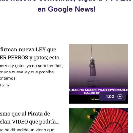
en Google News!
nfirman nueva LEY que
R PERROS y gatos; esto
rros y gatos ya no será tan fácil;
or una nueva ley que prohibe
contamos.
 p. m.
1:02
smo que al Pirata de
elan VIDEO que podría
el asesinato de César
se ha difundido un video que