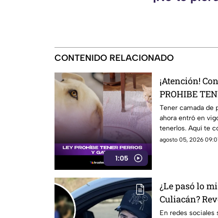
CONTENIDO RELACIONADO
¡Atención! Co
PROHIBE TENE
se sabe
Tener camada de pe
ahora entró en vig
tenerlos. Aquí te 
agosto 05, 2026 09:01
1:05
¿Le pasó lo mi
Culiacán? Rev
ser la causa d
En redes sociales 