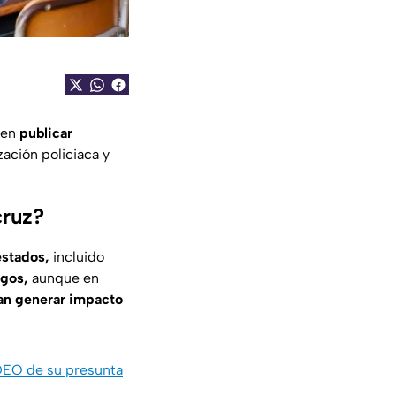
 en
publicar
zación policiaca y
cruz?
estados,
incluido
sgos,
aunque en
can generar impacto
DEO de su presunta