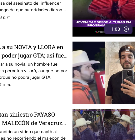
usa del asesinato del influencer
uego de que autoridades dieron a
 líneas de investigación.
8 p. m.
1:03
a su NOVIA y LLORA en
 poder jugar GTA; así fue
EO)
ar a su novia, un hombre fue
a perpetua y lloró, aunque no por
porque no podrá jugar GTA.
7 p. m.
ptan siniestro PAYASO
l MALECÓN de Veracruz
undido un video que captó al
sesino recorriendo el malecón de