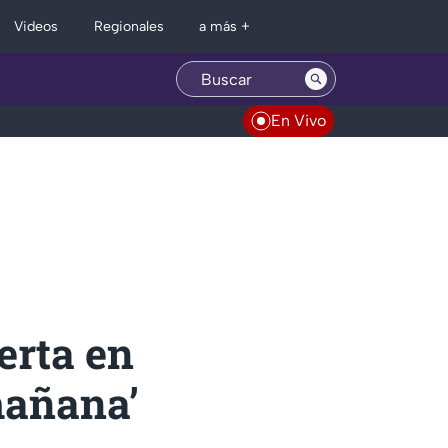
Regionales
Videos
a más +
En Vivo
erta en
mañana’