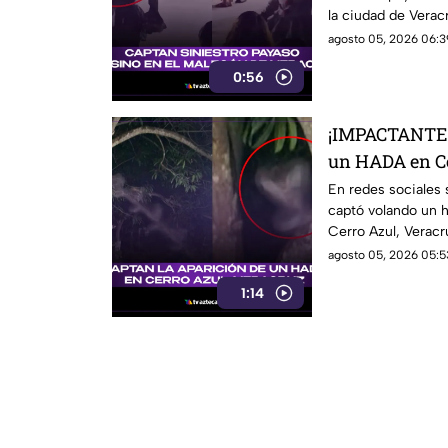
la ciudad de Verac
agosto 05, 2026 06:3
0:56
¡IMPACTANTE! 
un HADA en C
(+VIDEO)
En redes sociales 
captó volando un h
Cerro Azul, Veracr
detalles.
agosto 05, 2026 05:5
1:14