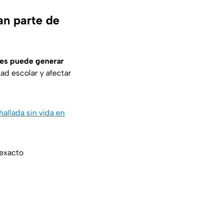
an parte de
nes puede generar
d escolar y afectar
allada sin vida en
 exacto