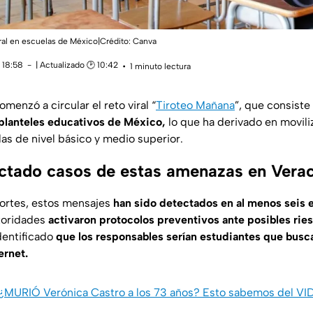
viral en escuelas de México|Crédito: Canva
 18:58
| Actualizado 🕑 10:42
1 minuto lectura
omenzó a circular el reto viral “
Tiroteo Mañana
”, que consiste
planteles educativos de México,
lo que ha derivado en movili
as de nivel básico y medio superior.
ctado casos de estas amenazas en Vera
ortes, estos mensajes
han sido detectados en al menos seis 
toridades
activaron protocolos preventivos ante posibles rie
dentificado
que los responsables serían estudiantes que bus
ernet.
¿MURIÓ Verónica Castro a los 73 años? Esto sabemos del VI