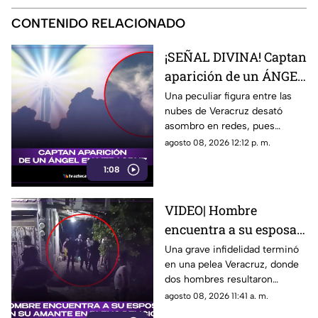
CONTENIDO RELACIONADO
¡SEÑAL DIVINA! Captan
aparición de un ÁNGEL
en Veracruz (+VIDEO)
Una peculiar figura entre las
nubes de Veracruz desató
asombro en redes, pues
muchos aseguran que se trata
agosto 08, 2026 12:12 p. m.
de un ángel captado en el cielo
1:08
y causó revuelo.
VIDEO| Hombre
encuentra a su esposa
con su AMANTE en
Una grave infidelidad terminó
en una pelea Veracruz, donde
pleno DELICIOSO en
dos hombres resultaron
Veracruz; ¡se agarraron
heridos tras enfrentarse a
agosto 08, 2026 11:41 a. m.
a machetazos!
machetazos; encontró al