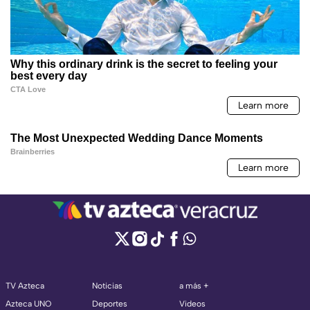
TV Azteca
Noticias
a más +
Azteca UNO
Deportes
Videos