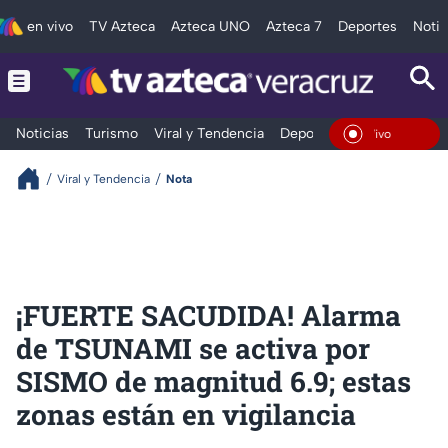
en vivo
TV Azteca
Azteca UNO
Azteca 7
Deportes
Notic
Noticias
Turismo
Viral y Tendencia
Deportes
Espectáculos
En Vivo
Viral y Tendencia
Nota
¡FUERTE SACUDIDA! Alarma
de TSUNAMI se activa por
SISMO de magnitud 6.9; estas
zonas están en vigilancia