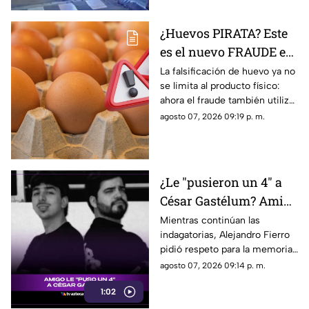
¿Huevos PIRATA? Este
es el nuevo FRAUDE en
las cocinas de México
La falsificación de huevo ya no
se limita al producto físico:
ahora el fraude también utiliza
internet para intentar engañar
agosto 07, 2026 09:19 p. m.
a sus consumidores.
¿Le "pusieron un 4" a
César Gastélum? Amigo
del influencer rompe el
Mientras continúan las
indagatorias, Alejandro Fierro
silencio
pidió respeto para la memoria
de su amigo y para sus
agosto 07, 2026 09:14 p. m.
familiares, además de solicitar
1:02
que no se emitan juicios sin
pruebas.