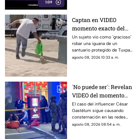
1:09
amante con su esposa.
Captan en VIDEO
momento exacto del
robo de iguana en
Un sujeto vio como ´gracioso´
robar una iguana de un
santuario PROTEGIDO
santuario protegido de Tuxpan,
de Tuxpan, Veracruz;
al norte del estado de
agosto 08, 2026 10:33 a. m.
esto pasó con el
Veracruz; todo quedó captado
responsable
en un video.
´No puede ser´: Revelan
VIDEO del momento
exacto en que la madre
El caso del influencer César
Gastélum sigue causando
del influencer César
consternación en las redes
Gastélum se entera de
sociales, donde se ha dado a
agosto 08, 2026 08:54 a. m.
su ASESINATO
conocer otro video, ahora es el
de su madre.