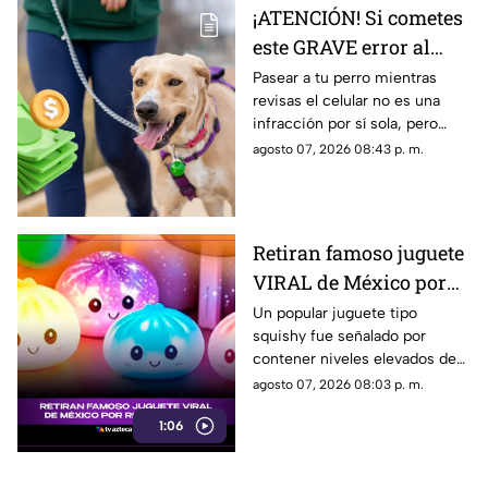
¡ATENCIÓN! Si cometes
este GRAVE error al
pasear a tu perro
Pasear a tu perro mientras
revisas el celular no es una
podrías ser multado
infracción por sí sola, pero
existe una conducta durante el
agosto 07, 2026 08:43 p. m.
paseo que sí podría salirte muy
caro.
Retiran famoso juguete
VIRAL de México por
riesgo químico; esto
Un popular juguete tipo
squishy fue señalado por
debes saber
contener niveles elevados de
una sustancia cancerígena,
agosto 07, 2026 08:03 p. m.
pero continúa disponible en
1:06
mercados, tiendas y redes
sociales.