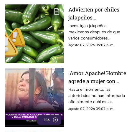
Advierten por chiles
jalapeños
CONTAMINADOS de
Investigan jalapeños
mexicanos después de que
salmonella; hay más de
varios consumidores
300 casos confirmados
enfermaran tras consumir
agosto 07, 2026 09:07 p. m.
alimentos relacionados a ellos.
¡Amor Apache! Hombre
agrede a mujer con
machete y ella termina
Hasta el momento, las
autoridades no han informado
defendiéndolo [Video]
oficialmente cuál es la
situación legal del hombre ni
agosto 07, 2026 09:07 p. m.
los cargos que podrían
1:16
imputarse.