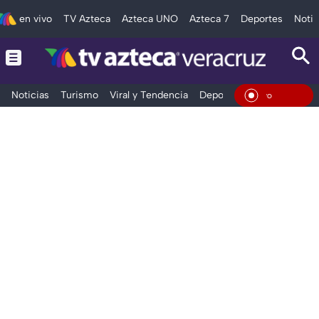
en vivo
TV Azteca
Azteca UNO
Azteca 7
Deportes
Notic
Noticias
Turismo
Viral y Tendencia
Deportes
Espectáculos
En Vi