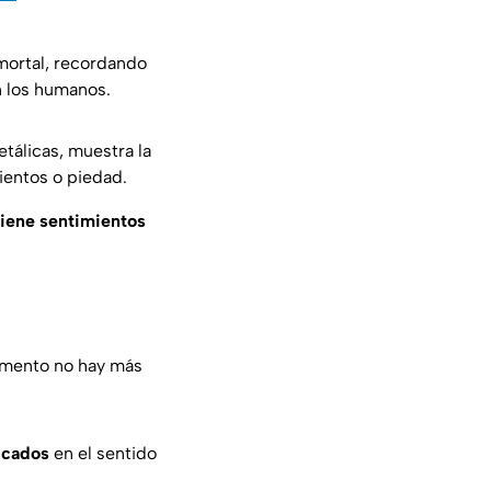
ortal, recordando
n los humanos.
tálicas, muestra la
ientos o piedad.
tiene sentimientos
omento no hay más
icados
en el sentido