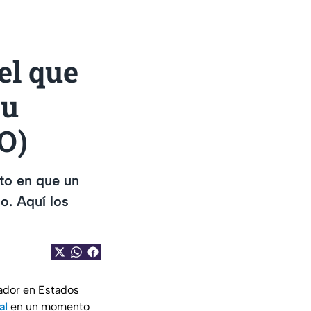
l que
su
O)
to en que un
o. Aquí los
dador en Estados
al
en un momento