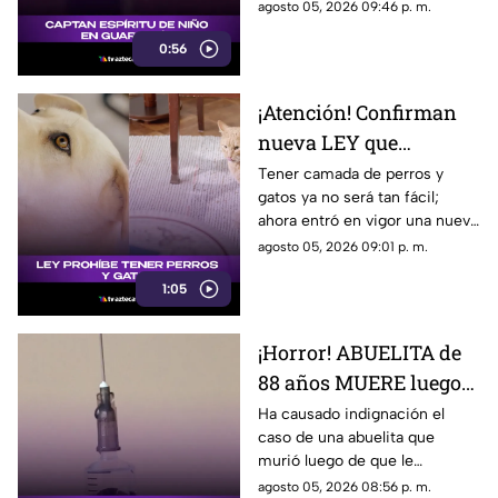
te compartimos los detalles de
agosto 05, 2026 09:46 p. m.
cómo luce.
0:56
¡Atención! Confirman
nueva LEY que
PROHIBE TENER
Tener camada de perros y
gatos ya no será tan fácil;
PERROS y gatos; esto se
ahora entró en vigor una nueva
sabe
ley que prohibe tenerlos. Aquí
agosto 05, 2026 09:01 p. m.
te contamos.
1:05
¡Horror! ABUELITA de
88 años MUERE luego
de que le INYECTARAN
Ha causado indignación el
caso de una abuelita que
CALDO de pollo
murió luego de que le
inyectaran caldo de pollo,
agosto 05, 2026 08:56 p. m.