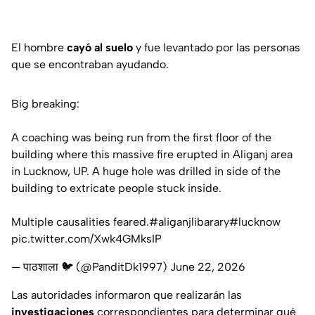
El hombre
cayó al suelo
y fue levantado por las personas
que se encontraban ayudando.
Big breaking:
A coaching was being run from the first floor of the
building where this massive fire erupted in Aliganj area
in Lucknow, UP. A huge hole was drilled in side of the
building to extricate people stuck inside.
Multiple causalities feared.
#aliganjlibarary
#lucknow
pic.twitter.com/Xwk4GMksIP
— पाठशाला 🐦 (@PanditDk1997)
June 22, 2026
Las autoridades informaron que realizarán las
investigaciones
correspondientes para determinar qué