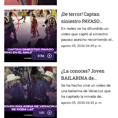
la vida.
¡De terror! Captan
siniestro PAYASO
ASESINO en el
En redes se ha difundido un
video que captó al siniestro
MALECÓN de Veracruz
payaso asesino recorriendo el
(+VIDEO)
malecón de la ciudad de
agosto 05, 2026 06:39 p. m.
Veracruz. ¿Lo has visto?
0:56
¿La conoces? Joven
BAILARINA de
Veracruz se roba las
Se ha hecho viral un video de
una bailarina de Veracruz que
miradas por sus
ha captado la mirada de
TREMENDOS PASOS
muchos debido a su estilo de
agosto 05, 2026 06:30 p. m.
(+VIDEO)
bailar. ¿Quién es?
1:01