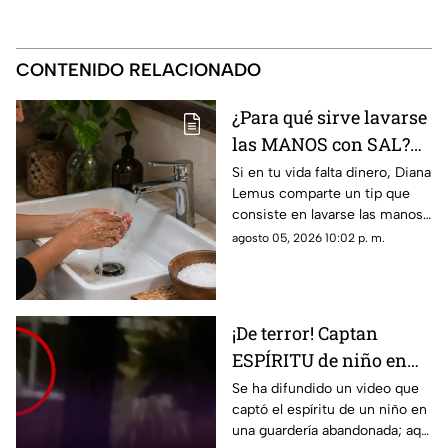
CONTENIDO RELACIONADO
¿Para qué sirve lavarse
las MANOS con SAL?
Este es su PODEROSO
Si en tu vida falta dinero, Diana
Lemus comparte un tip que
EFECTO
consiste en lavarse las manos
con sal. Aquí te contamos.
agosto 05, 2026 10:02 p. m.
¡De terror! Captan
ESPÍRITU de niño en
guardería; así luce
Se ha difundido un video que
captó el espíritu de un niño en
(+VIDEO)
una guardería abandonada; aquí