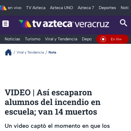
en vivo
TV Azteca
Azteca UNO
Azteca 7
Deportes
Notic
Noticias
Turismo
Viral y Tendencia
Deportes
Espectáculos
En Vivo
Viral y Tendencia
Nota
VIDEO | Así escaparon
alumnos del incendio en
escuela; van 14 muertos
Un video captó el momento en que los