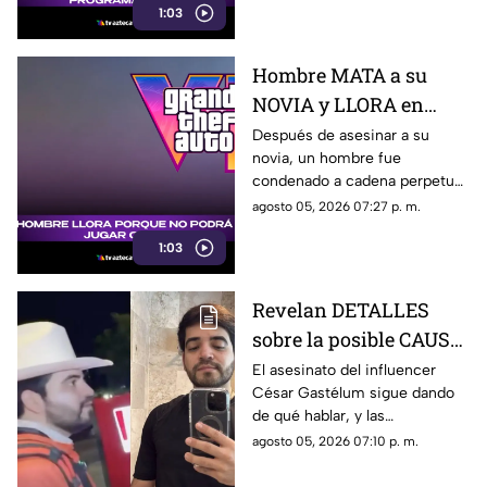
1:03
Hombre MATA a su
NOVIA y LLORA en
prisión por no poder
Después de asesinar a su
novia, un hombre fue
jugar GTA; así fue
condenado a cadena perpetua
captado (+VIDEO)
y lloró, aunque no por lo
agosto 05, 2026 07:27 p. m.
ocurrido, sino porque no podrá
1:03
jugar GTA.
Revelan DETALLES
sobre la posible CAUSA
del ASESINATO de
El asesinato del influencer
César Gastélum sigue dando
César Gastélum
de qué hablar, y las
autoridades de seguridad ya
agosto 05, 2026 07:10 p. m.
han señalado una posible
causa por la que fue privado de