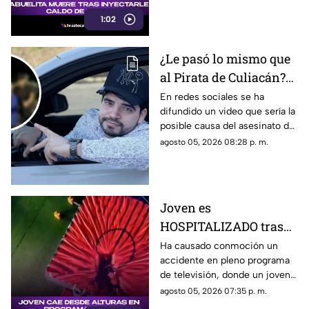
desatando diversas reacciones
1:02
entre internautas.
¿Le pasó lo mismo que
al Pirata de Culiacán?
Revelan VIDEO que
En redes sociales se ha
difundido un video que sería la
podría ser la causa del
posible causa del asesinato del
asesinato de César
influencer César Gastélum,
agosto 05, 2026 08:28 p. m.
Gastélum
luego de que autoridades
dieron a conocer una de las
líneas de investigación.
Joven es
HOSPITALIZADO tras
caer desde 8 metros de
Ha causado conmoción un
accidente en pleno programa
altura en programa de
de televisión, donde un joven
televisión (+VIDEO)
sufrió una caída y terminó
agosto 05, 2026 07:35 p. m.
hospitalizado.