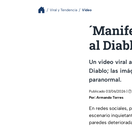
Viral y Tendencia
Video
´Manif
al Diab
Un video viral 
Diablo; las imá
paranormal.
Publicado 03/06/2026 | 🕑
Por:
Armando Torres
En redes sociales, p
escenario inquietan
paredes deteriorada