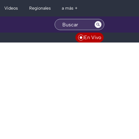
Regionales
Videos
a más +
En Vivo