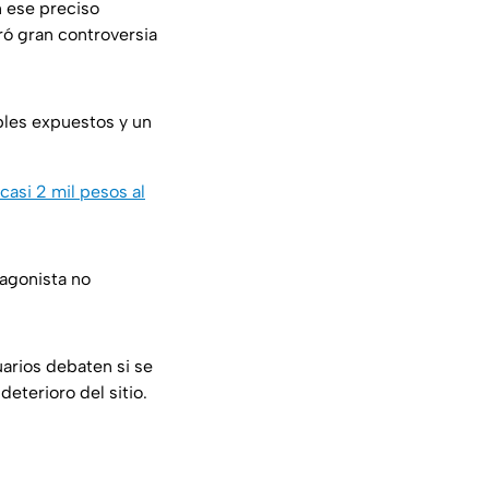
n ese preciso
eró gran controversia
bles expuestos y un
asi 2 mil pesos al
tagonista no
uarios debaten si se
eterioro del sitio.