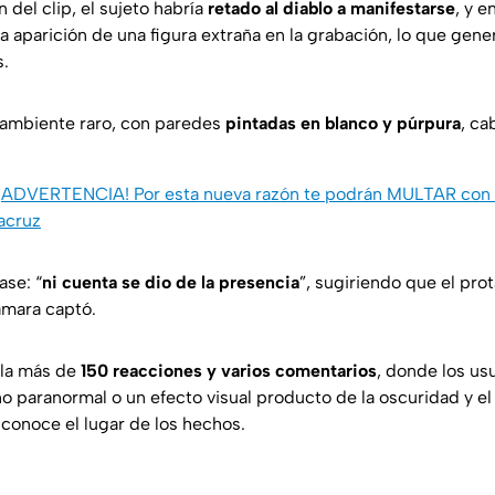
 del clip, el sujeto habría
retado al diablo a manifestarse
, y e
la aparición de una figura extraña en la grabación, lo que gen
s.
 ambiente raro, con paredes
pintadas en blanco y púrpura
, ca
¡ADVERTENCIA! Por esta nueva razón te podrán MULTAR con c
acruz
ase: “
ni cuenta se dio de la presencia
”, sugiriendo que el pro
ámara captó.
la más de
150 reacciones y varios comentarios
, donde los us
 paranormal o un efecto visual producto de la oscuridad y el d
onoce el lugar de los hechos.