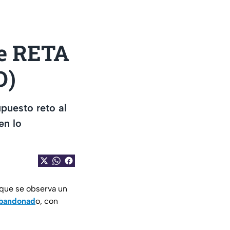
re RETA
O)
upuesto reto al
en lo
l que se observa un
abandonad
o, con