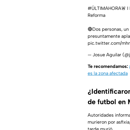
#ÚLTIMAHORA
🚨 
Reforma
🔴Dos personas, un 
presuntamente apla
pic.twitter.com/m
— Josue Aguilar (@
Te recomendamos:
es la zona afectada
¿Identificaro
de futbol en
Autoridades inform
murieron por asfixi
tarde murió.