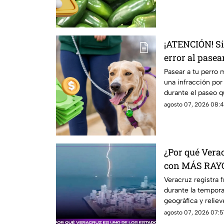
¡ATENCIÓN! Si
error al pasea
multado
Pasear a tu perro m
una infracción por
durante el paseo qu
agosto 07, 2026 08:4
¿Por qué Verac
con MÁS RAYO
Veracruz registra 
durante la tempora
geográfica y relie
son tan comunes.
agosto 07, 2026 07:5