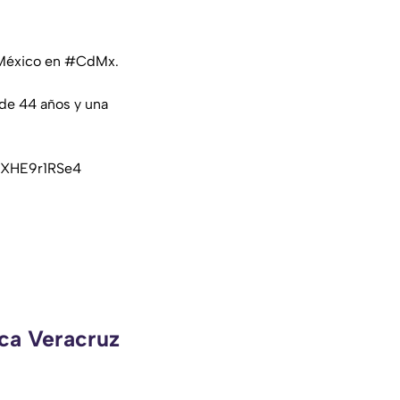
 México en
#CdMx
.
 de 44 años y una
m/XHE9r1RSe4
eca Veracruz