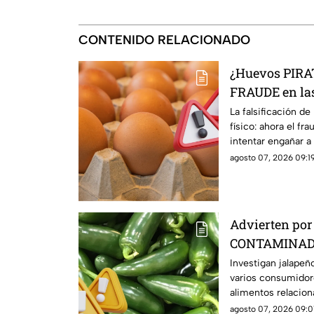
CONTENIDO RELACIONADO
¿Huevos PIRAT
FRAUDE en las
La falsificación de
físico: ahora el fr
intentar engañar 
agosto 07, 2026 09:19
Advierten por
CONTAMINADOS
más de 300 ca
Investigan jalape
varios consumidor
alimentos relaciona
agosto 07, 2026 09:0