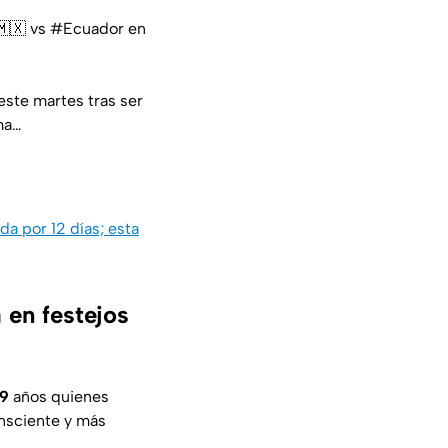
🇲🇽 vs
#Ecuador
en
este martes tras ser
ma…
 por 12 días; esta
 en festejos
19
años quienes
onsciente y más