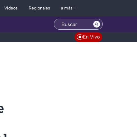
Regionales
Videos
a más +
En Vivo
e