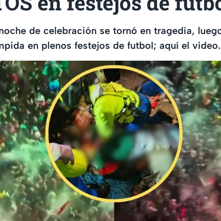
S en festejos de futb
noche de celebración se tornó en tragedia, luego
pida en plenos festejos de futbol; aquí el video.