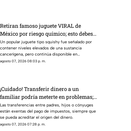
Retiran famoso juguete VIRAL de
México por riesgo químico; esto debes
saber
Un popular juguete tipo squishy fue señalado por
contener niveles elevados de una sustancia
cancerígena, pero continúa disponible en
mercados, tiendas y redes sociales.
agosto 07, 2026 08:03 p. m.
¡Cuidado! Transferir dinero a un
familiar podría meterte en problemas;
esto se sabe
Las transferencias entre padres, hijos o cónyuges
están exentas del pago de impuestos, siempre que
se pueda acreditar el origen del dinero.
agosto 07, 2026 07:28 p. m.