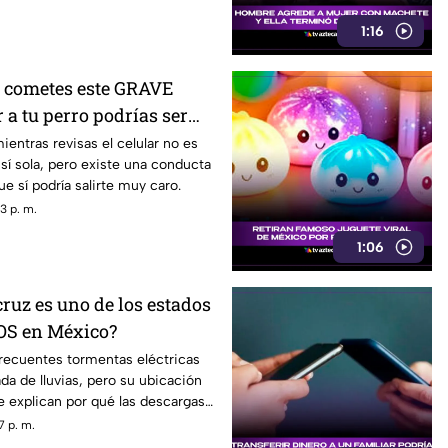
1:16
 cometes este GRAVE
r a tu perro podrías ser
ientras revisas el celular no es
 sí sola, pero existe una conducta
e sí podría salirte muy caro.
3 p. m.
1:06
ruz es uno de los estados
S en México?
frecuentes tormentas eléctricas
da de lluvias, pero su ubicación
ve explican por qué las descargas
7 p. m.