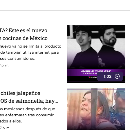
A? Este es el nuevo
 cocinas de México
 huevo ya no se limita al producto
aude también utiliza internet para
a sus consumidores.
 p. m.
1:02
 chiles jalapeños
 de salmonella; hay
sos confirmados
ños mexicanos después de que
es enfermaran tras consumir
dos a ellos.
7 p. m.