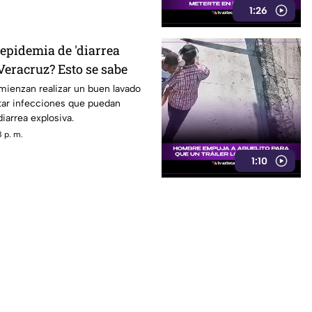
1:26
 epidemia de 'diarrea
Veracruz? Esto se sabe
mienzan realizar un buen lavado
tar infecciones que puedan
iarrea explosiva.
 p. m.
1:10