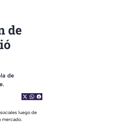
n de
ió
ola de
e.
sociales luego de
n mercado.