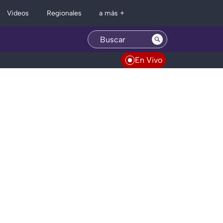
Regionales
Videos
a más +
En Vivo