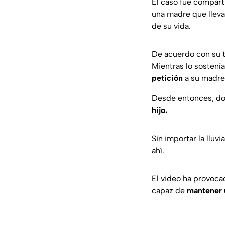
El caso fue compart
una madre que llev
de su vida.
De acuerdo con su t
Mientras lo sostení
petición
a su madre
Desde entonces, do
hijo.
Sin importar la lluvi
ahí.
El video ha provoca
capaz de
mantener 