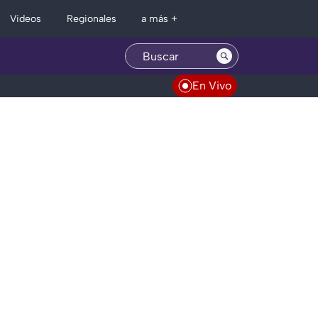
Regionales
Videos
a más +
En Vivo