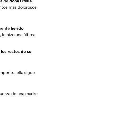
ia
de
doña Ofelia
,
ntos más dolorosos
mente
herido
.
, le hizo una última
los restos de su
temperie… ella sigue
 fuerza de una madre