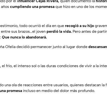
ido por el
influencer Cejas Rivera,
quien documentó la
histor
a años
cumpliendo una
promesa
que hizo en uno de los mome
estimonio, todo ocurrió el día en que
recogió a su hijo
grave
a entre sus brazos…el joven
perdió la vida.
Pero antes de partir
:
Que nunca lo abandonará.
ña Ofelia decidió permanecer junto al lugar donde
descansan 
a, el frío, el intenso sol o las duras condiciones de vivir a la in
do una ola de reacciones entre usuarios, quienes destacan la
una promesa
incluso en medio del dolor más profundo.