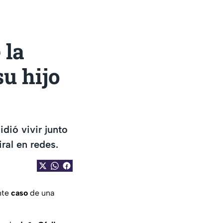
 la
su hijo
dió vivir junto
ral en redes.
nte
caso
de una