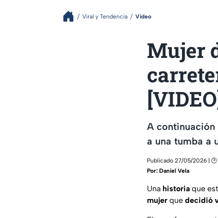
Viral y Tendencia
Video
Mujer d
carrete
[VIDEO
A continuación 
a una tumba a un
Publicado 27/05/2026 | 🕑 
Por:
Daniel Vela
Una
historia
que est
mujer
que
decidió v