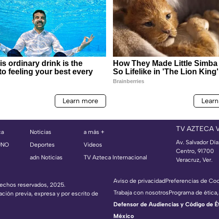
TV AZTECA 
ca
Noticias
a más +
Av. Salvador Dí
UNO
Deportes
Videos
Centro, 91700
adn Noticias
TV Azteca Internacional
Veracruz, Ver.
Aviso de privacidad
Preferencias de Co
erechos reservados, 2025.
Trabaja con nosotros
Programa de ética,
ación previa, expresa y por escrito de
Defensor de Audiencias y Código de Étic
México