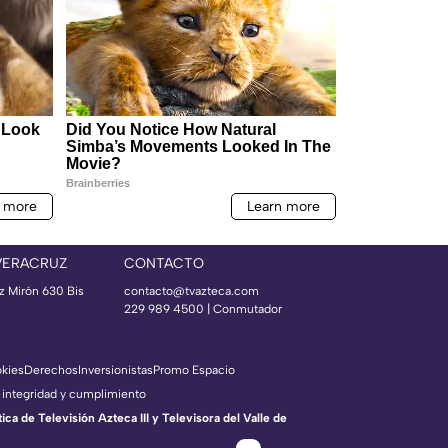
VERACRUZ
CONTACTO
az Mirón 630 Bis
contacto@tvazteca.com
229 989 4500 | Conmutador
okies
Derechos
Inversionistas
Promo Espacio
 integridad y cumplimiento
a de Televisión Azteca III y Televisora del Valle de