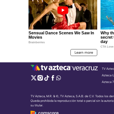
TV Azte
Azteca 
Azteca 7
TV Azteca, M.R. & ©, TV Azteca, S.A.B. de C.V. Todos los d
Queda prohibida la reproducción total o parcial sin la autoriz
su titular.