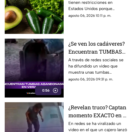
tienen restricciones en
RESTRICCIONES por
Estados Unidos porque
supuesto riesgo a la
algunos podrían representar
agosto 06, 2026 10:11 p. m.
salud
riesgo a la salud, como el caso
del chile jalapeño, tras un
brote de salmonela.
¿Se ven los cadáveres?
Encuentran TUMBAS
ABANDONADAS en
A través de redes sociales se
ha difundido un video que
Veracruz (+VIDEO)
muestra unas tumbas
abandonadas en Medellín de
agosto 06, 2026 09:31 p. m.
Bravo, en Veracruz. Te
0:56
contamos los detalles.
¿Revelan truco? Captan
momento EXACTO en el
que CAJERO LANZA
En redes se ha viralizado un
video en el que un cajero lanzó
BILLETE sin meter