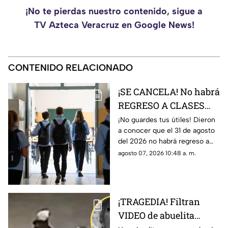
¡No te pierdas nuestro contenido, sigue a
TV Azteca Veracruz en Google News!
CONTENIDO RELACIONADO
¡SE CANCELA! No habrá
REGRESO A CLASES
este 31 de agosto para
¡No guardes tus útiles! Dieron
a conocer que el 31 de agosto
estas escuelas
del 2026 no habrá regreso a
clases para varias escuelas;
agosto 07, 2026 10:48 a. m.
aquí te damos todos los
detalles.
¡TRAGEDIA! Filtran
VIDEO de abuelita