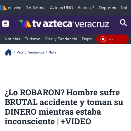
en vivo
TV Azteca
Azteca UNO
Azteca 7
Deportes
Notic
Noticias
Turismo
Viral y Tendencia
Deportes
Espectáculos
En Viv
Viral y Tendencia
Nota
¿Lo ROBARON? Hombre sufre
BRUTAL accidente y toman su
DINERO mientras estaba
inconsciente | +VIDEO