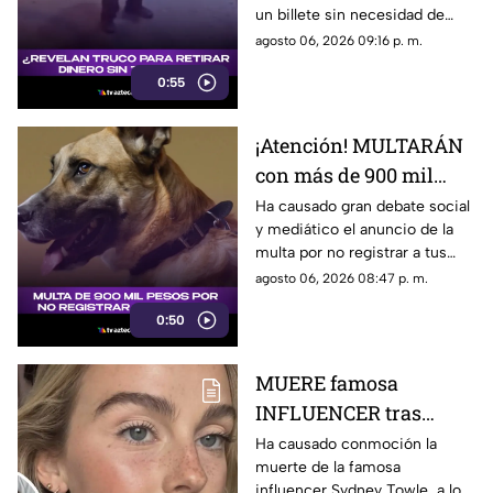
un billete sin necesidad de
tarjeta
insertar una tarjeta. ¿Hay algún
agosto 06, 2026 09:16 p. m.
truco para eso?
0:55
¡Atención! MULTARÁN
con más de 900 mil
pesos a todos los que
Ha causado gran debate social
y mediático el anuncio de la
no REGISTREN a sus
multa por no registrar a tus
MASCOTAS
mascotas, por lo que la
agosto 06, 2026 08:47 p. m.
sanción podría ser de hasta
0:50
900 mil pesos.
MUERE famosa
INFLUENCER tras
luchar contra INUSUAL
Ha causado conmoción la
muerte de la famosa
enfermedad
influencer Sydney Towle, a los