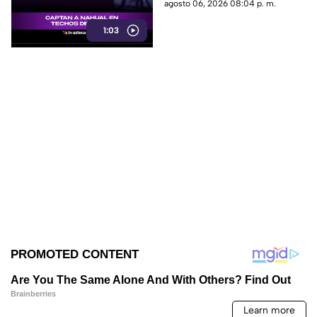
captado.
agosto 06, 2026 08:04 p. m.
1:03