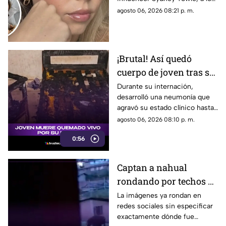
26 años, tras varios años de
agosto 06, 2026 08:21 p. m.
lucha contra una enfermedad
inusual. Aquí los detalles.
¡Brutal! Así quedó
cuerpo de joven tras ser
QUEMADO vivo por su
Durante su internación,
desarrolló una neumonía que
novia [VIDEO]
agravó su estado clínico hasta
que finalmente, falleció tras
agosto 06, 2026 08:10 p. m.
varios días de lucha por su
0:56
vida.
Captan a nahual
rondando por techos de
casas; ¿es en Veracruz?
La imágenes ya rondan en
redes sociales sin especificar
[VIDEO]
exactamente dónde fue