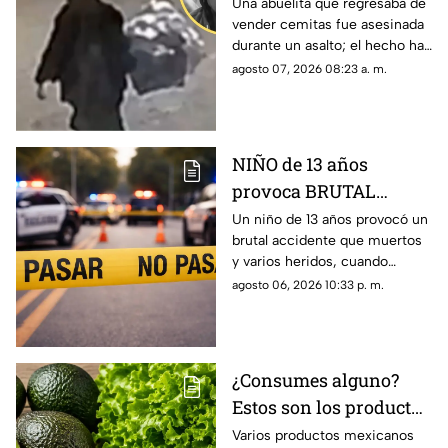
ASESINADA durante
Una abuelita que regresaba de
vender cemitas fue asesinada
asalto mientras
durante un asalto; el hecho ha
regresaba de vender;
causado indignación entre la
agosto 07, 2026 08:23 a. m.
solo llevaba 90 pesos
sociedad, todo quedó grabado
en video.
NIÑO de 13 años
provoca BRUTAL
ACCIDENTE al conducir
Un niño de 13 años provocó un
brutal accidente que muertos
auto robado; hay
y varios heridos, cuando
muertos y heridos
manejaba un auto robado.
agosto 06, 2026 10:33 p. m.
¿Consumes alguno?
Estos son los productos
mexicanos con
Varios productos mexicanos