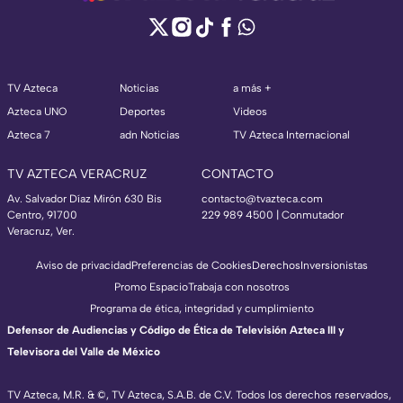
TV Azteca
Noticias
a más +
Azteca UNO
Deportes
Videos
Azteca 7
adn Noticias
TV Azteca Internacional
TV AZTECA VERACRUZ
CONTACTO
Av. Salvador Díaz Mirón 630 Bis
contacto@tvazteca.com
Centro, 91700
229 989 4500 | Conmutador
Veracruz, Ver.
Aviso de privacidad
Preferencias de Cookies
Derechos
Inversionistas
Promo Espacio
Trabaja con nosotros
Programa de ética, integridad y cumplimiento
Defensor de Audiencias y Código de Ética de Televisión Azteca III y
Televisora del Valle de México
TV Azteca, M.R. & ©, TV Azteca, S.A.B. de C.V. Todos los derechos reservados,