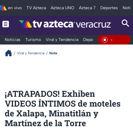
en vivo
TV Azteca
Azteca UNO
Azteca 7
Deportes
Notic
Noticias
Turismo
Viral y Tendencia
Deportes
Espectáculos
En Vivo
Viral y Tendencia
Nota
¡ATRAPADOS! Exhiben
VIDEOS ÍNTIMOS de moteles
de Xalapa, Minatitlán y
Martínez de la Torre