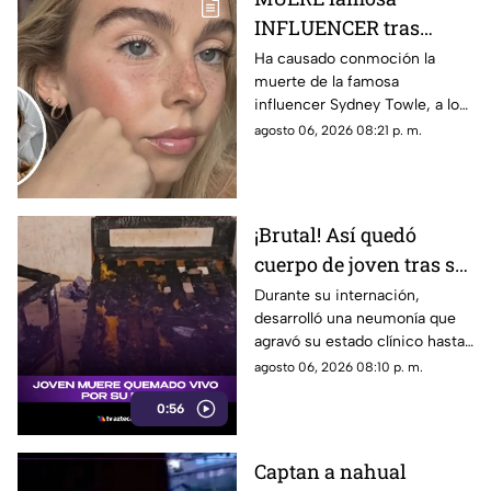
INFLUENCER tras
luchar contra INUSUAL
Ha causado conmoción la
muerte de la famosa
enfermedad
influencer Sydney Towle, a los
26 años, tras varios años de
agosto 06, 2026 08:21 p. m.
lucha contra una enfermedad
inusual. Aquí los detalles.
¡Brutal! Así quedó
cuerpo de joven tras ser
QUEMADO vivo por su
Durante su internación,
desarrolló una neumonía que
novia [VIDEO]
agravó su estado clínico hasta
que finalmente, falleció tras
agosto 06, 2026 08:10 p. m.
varios días de lucha por su
0:56
vida.
Captan a nahual