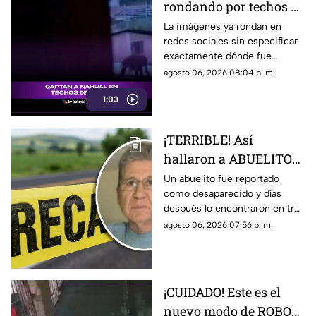
rondando por techos de
casas; ¿es en Veracruz?
La imágenes ya rondan en
redes sociales sin especificar
[VIDEO]
exactamente dónde fue
captado.
agosto 06, 2026 08:04 p. m.
1:03
¡TERRIBLE! Así
hallaron a ABUELITO
en 3 MALETAS, tras ser
Un abuelito fue reportado
como desaparecido y días
reportado como
después lo encontraron en tres
DESAPARECIDO
maletas. Aquí te compartimos
agosto 06, 2026 07:56 p. m.
los detalles.
¡CUIDADO! Este es el
nuevo modo de ROBO