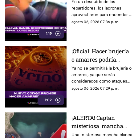
camión de refrescos
En un descuido de los
repartidores, los ladrones
mientras repartidores
aprovecharon para encender el
descargaban [VIDEO]
camión y llevárselo con todo y
agosto 06, 2026 07:36 p. m.
refrescos.
1:19
¡Oficial! Hacer brujería
o amarres podría
llevarte a la CÁRCEL;
Ya no se permitirá la brujería o
amarres, ya que serán
esto dice nueva norma
considerados como ataques
contra los demás, razón por la
agosto 06, 2026 07:29 p. m.
que te podrían llevar a la cárcel.
1:02
¡ALERTA! Captan
misteriosa 'mancha
blanca' que está
Una misteriosa mancha blanca