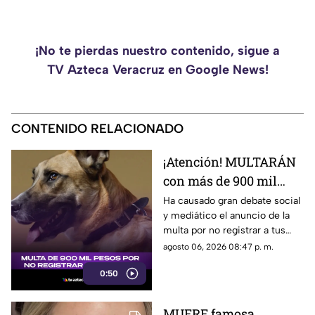
¡No te pierdas nuestro contenido, sigue a
TV Azteca Veracruz en Google News!
CONTENIDO RELACIONADO
¡Atención! MULTARÁN
con más de 900 mil
pesos a todos los que
Ha causado gran debate social
y mediático el anuncio de la
no REGISTREN a sus
multa por no registrar a tus
MASCOTAS
mascotas, por lo que la
agosto 06, 2026 08:47 p. m.
sanción podría ser de hasta
0:50
900 mil pesos.
MUERE famosa