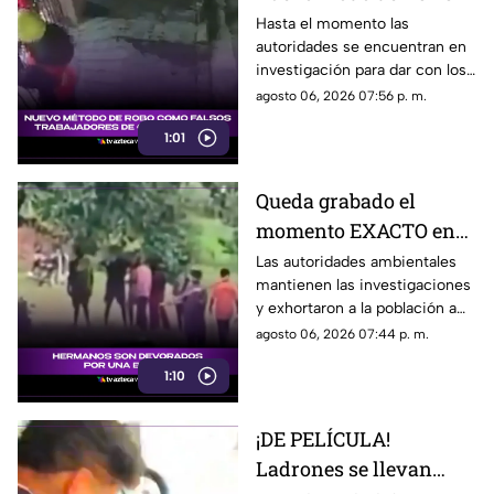
que utilizan falsos
Hasta el momento las
autoridades se encuentran en
trabajadores de
investigación para dar con los
construcción [VIDEO]
hombres que traen este nuevo
agosto 06, 2026 07:56 p. m.
método de robo.
1:01
Queda grabado el
momento EXACTO en
que dos hermanos
Las autoridades ambientales
mantienen las investigaciones
mueren por ATAQUE de
y exhortaron a la población a
un OSO [VIDEO]
evitar ingresar a zonas
agosto 06, 2026 07:44 p. m.
boscosas donde se ha
1:10
detectado la presencia de
fauna silvestre.
¡DE PELÍCULA!
Ladrones se llevan