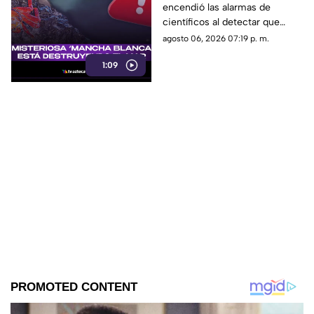
encendió las alarmas de
destruyendo el mar;
científicos al detectar que
¿podría llegar a
estaba destruyendo la
agosto 06, 2026 07:19 p. m.
Veracruz?
vegetación submarina.
1:09