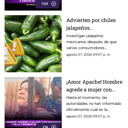
1:02
que no se emitan juicios sin
pruebas.
Advierten por chiles
jalapeños
CONTAMINADOS de
Investigan jalapeños
mexicanos después de que
salmonella; hay más de
varios consumidores
300 casos confirmados
enfermaran tras consumir
agosto 07, 2026 09:07 p. m.
alimentos relacionados a ellos.
¡Amor Apache! Hombre
agrede a mujer con
machete y ella termina
Hasta el momento, las
autoridades no han informado
defendiéndolo [Video]
oficialmente cuál es la
situación legal del hombre ni
agosto 07, 2026 09:07 p. m.
los cargos que podrían
1:16
imputarse.