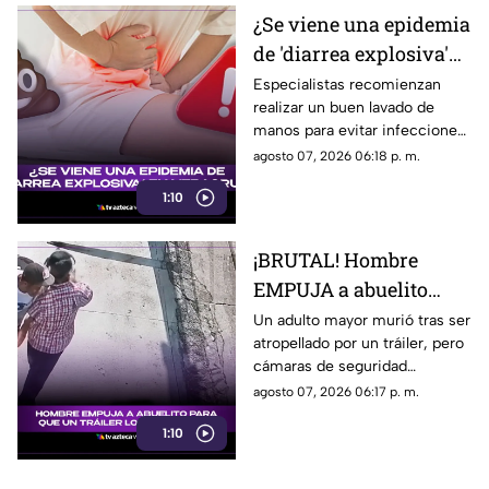
¿Se viene una epidemia
de 'diarrea explosiva'
en Veracruz? Esto se
Especialistas recomienzan
realizar un buen lavado de
sabe
manos para evitar infecciones
que puedan desatar la famosa
agosto 07, 2026 06:18 p. m.
diarrea explosiva.
1:10
¡BRUTAL! Hombre
EMPUJA a abuelito
para que un tráiler lo
Un adulto mayor murió tras ser
atropellado por un tráiler, pero
atropellara
cámaras de seguridad
captaron el momento previo y
agosto 07, 2026 06:17 p. m.
ahora las autoridades
1:10
investigan a un joven.