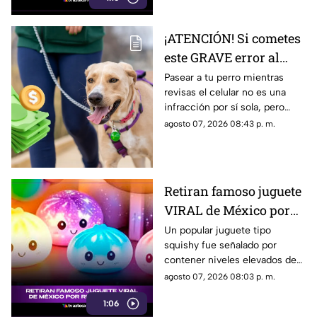
¡ATENCIÓN! Si cometes
este GRAVE error al
pasear a tu perro
Pasear a tu perro mientras
revisas el celular no es una
podrías ser multado
infracción por sí sola, pero
existe una conducta durante el
agosto 07, 2026 08:43 p. m.
paseo que sí podría salirte muy
caro.
Retiran famoso juguete
VIRAL de México por
riesgo químico; esto
Un popular juguete tipo
squishy fue señalado por
debes saber
contener niveles elevados de
una sustancia cancerígena,
agosto 07, 2026 08:03 p. m.
pero continúa disponible en
1:06
mercados, tiendas y redes