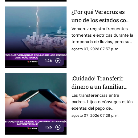
sociales.
¿Por qué Veracruz es
uno de los estados con
MÁS RAYOS en
Veracruz registra frecuentes
tormentas eléctricas durante la
México?
temporada de lluvias, pero su
ubicación geográfica y relieve
agosto 07, 2026 07:57 p. m.
explican por qué las descargas
1:26
son tan comunes.
¡Cuidado! Transferir
dinero a un familiar
podría meterte en
Las transferencias entre
padres, hijos o cónyuges están
problemas; esto se sabe
exentas del pago de
impuestos, siempre que se
agosto 07, 2026 07:28 p. m.
pueda acreditar el origen del
1:26
dinero.