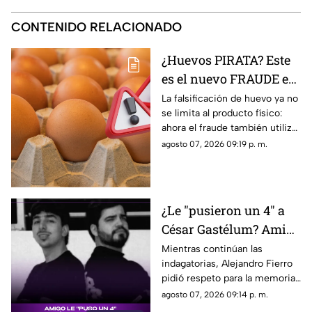
CONTENIDO RELACIONADO
¿Huevos PIRATA? Este
es el nuevo FRAUDE en
las cocinas de México
La falsificación de huevo ya no
se limita al producto físico:
ahora el fraude también utiliza
internet para intentar engañar
agosto 07, 2026 09:19 p. m.
a sus consumidores.
¿Le "pusieron un 4" a
César Gastélum? Amigo
del influencer rompe el
Mientras continúan las
indagatorias, Alejandro Fierro
silencio
pidió respeto para la memoria
de su amigo y para sus
agosto 07, 2026 09:14 p. m.
familiares, además de solicitar