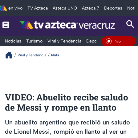
en vivo
TV Azteca
Azteca UNO
Azteca 7
Deportes
Notic
Noticias
Turismo
Viral y Tendencia
Deportes
Espectáculos
En Vivo
Viral y Tendencia
Nota
VIDEO: Abuelito recibe saludo
de Messi y rompe en llanto
Un abuelito argentino que recibió un saludo
de Lionel Messi, rompió en llanto al ver un