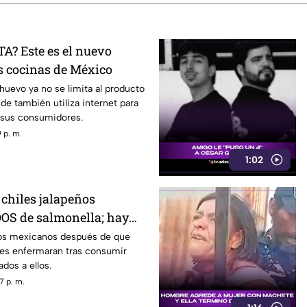
A? Este es el nuevo
 cocinas de México
 huevo ya no se limita al producto
aude también utiliza internet para
a sus consumidores.
 p. m.
1:02
 chiles jalapeños
 de salmonella; hay
sos confirmados
ños mexicanos después de que
es enfermaran tras consumir
dos a ellos.
7 p. m.