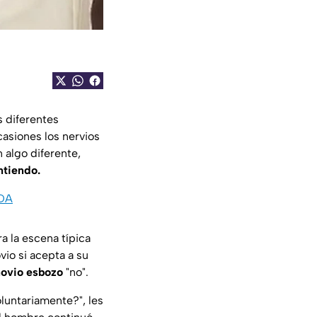
s diferentes
casiones los nervios
algo diferente,
ntiendo.
ADA
a la escena típica
vio si acepta a su
novio esbozo
"
no
".
oluntariamente?",
les