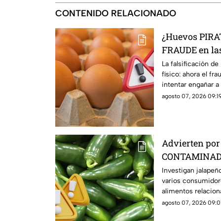
CONTENIDO RELACIONADO
¿Huevos PIRAT
FRAUDE en las
La falsificación de
físico: ahora el fr
intentar engañar 
agosto 07, 2026 09:19
Advierten por
CONTAMINADOS
más de 300 ca
Investigan jalape
varios consumidor
alimentos relaciona
agosto 07, 2026 09:0