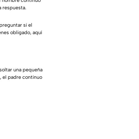
 el hombre continuó
a respuesta.
preguntar si el
enes obligado, aquí
a soltar una pequeña
o, el padre continuo