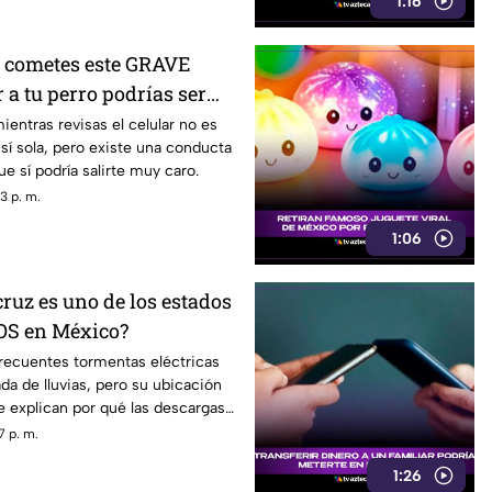
1:16
 cometes este GRAVE
r a tu perro podrías ser
ientras revisas el celular no es
 sí sola, pero existe una conducta
e sí podría salirte muy caro.
3 p. m.
1:06
ruz es uno de los estados
S en México?
frecuentes tormentas eléctricas
da de lluvias, pero su ubicación
ve explican por qué las descargas
7 p. m.
1:26