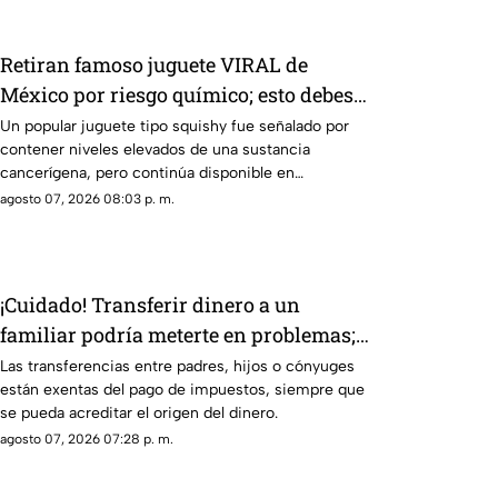
Retiran famoso juguete VIRAL de
México por riesgo químico; esto debes
saber
Un popular juguete tipo squishy fue señalado por
contener niveles elevados de una sustancia
cancerígena, pero continúa disponible en
mercados, tiendas y redes sociales.
agosto 07, 2026 08:03 p. m.
¡Cuidado! Transferir dinero a un
familiar podría meterte en problemas;
esto se sabe
Las transferencias entre padres, hijos o cónyuges
están exentas del pago de impuestos, siempre que
se pueda acreditar el origen del dinero.
agosto 07, 2026 07:28 p. m.