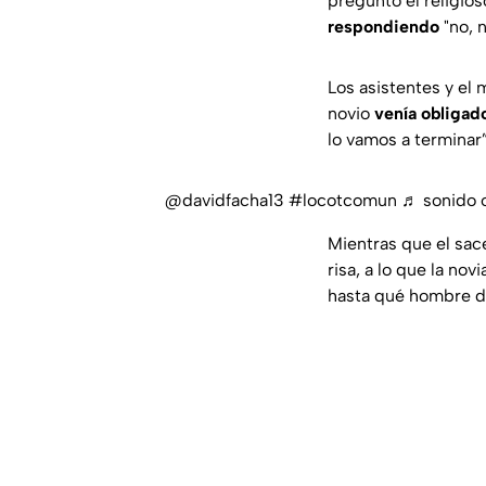
preguntó el religios
respondiendo
"
no, 
Los asistentes y el 
novio
venía obligado
lo vamos a terminar”
@davidfacha13
#locotcomun
♬ sonido o
Mientras que el sace
risa, a lo que la no
hasta qué hombre dio