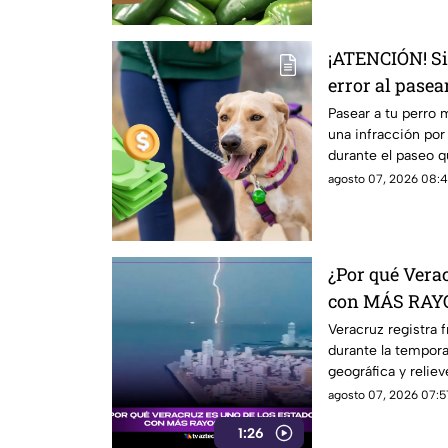
¡ATENCIÓN! Si
error al pasea
multado
Pasear a tu perro m
una infracción por
durante el paseo qu
agosto 07, 2026 08:4
¿Por qué Verac
con MÁS RAYO
Veracruz registra 
durante la tempora
geográfica y relie
son tan comunes.
agosto 07, 2026 07:5
1:26