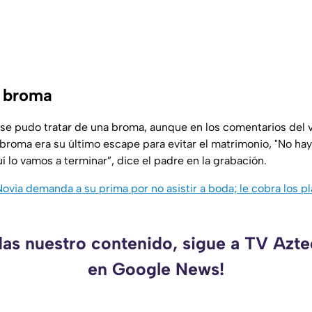
a broma
o se pudo tratar de una broma, aunque en los comentarios del 
roma era su último escape para evitar el matrimonio, "
No hay
í lo vamos a terminar”,
dice el padre en la grabación.
Novia demanda a su prima por no asistir a boda; le cobra los pla
das nuestro contenido, sigue a TV Azt
en Google News!