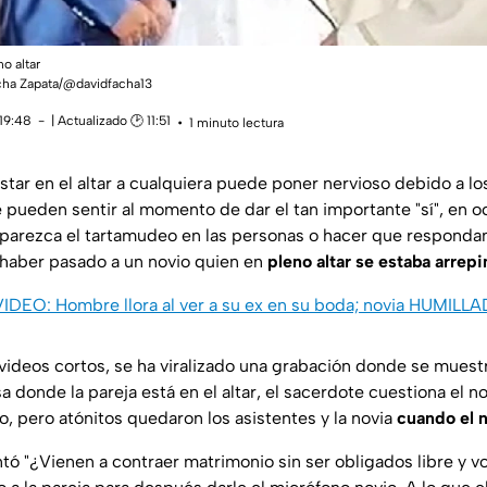
o altar
acha Zapata/@davidfacha13
 19:48
| Actualizado 🕑 11:51
1 minuto lectura
tar en el altar a cualquiera puede poner nervioso debido a lo
 pueden sentir al momento de dar el tan importante "sí", en o
arezca el tartamudeo en las personas o hacer que respondan 
 haber pasado a un novio quien en
pleno altar se estaba arrepi
VIDEO: Hombre llora al ver a su ex en su boda; novia HUMILL
videos cortos, se ha viralizado una grabación donde se muestr
a donde la pareja está en el altar, el sacerdote cuestiona el no
, pero atónitos quedaron los asistentes y la novia
cuando el 
tó "
¿Vienen a contraer matrimonio sin ser obligados libre y v