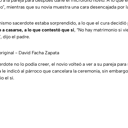
o a la pareja para después darle el micrófono novio. A lo que
no"
, mientras que su novia muestra una cara desencajada por l
mismo sacerdote estaba sorprendido, a lo que el cura decidió 
 a casarse, a lo que contestó que si
,
“No hay matrimonio si vi
,
dijo el padre.
riginal - David Facha Zapata
rdote no lo podía creer, el novio volteó a ver a su pareja par
via le indicó al párroco que cancelara la ceremonia, sin embarg
 el sí.