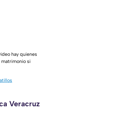
video hay quienes
 matrimonio si
tillos
eca Veracruz