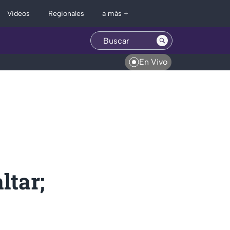
Regionales
Videos
a más +
En Vivo
ltar;