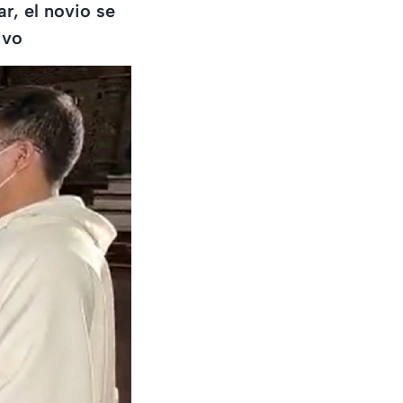
r, el novio se
ivo