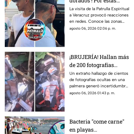
dorados'! Por estas
zonas se vio a la
La visita de la Patrulla Espiritual
a Veracruz provocó reacciones
Patrulla Espiritual en
en redes. Conoce las zonas
Veracruz
donde ha sido vista.
agosto 06, 2026 02:06 p. m.
¡BRUJERÍA! Hallan más
de 200 fotografías
escondidas dentro de
Un extraño hallazgo de cientos
de fotografías ocultas en una
una palmera
palmera generó incertidumbre
y múltiples reacciones en
agosto 06, 2026 01:43 p. m.
redes sociales.
Bacteria "come carne"
en playas