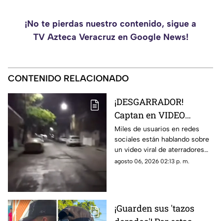
¡No te pierdas nuestro contenido, sigue a
TV Azteca Veracruz en Google News!
CONTENIDO RELACIONADO
¡DESGARRADOR!
Captan en VIDEO
aterradores
Miles de usuarios en redes
sociales están hablando sobre
LAMENTOS en Boca
un video viral de aterradores
del Río; esto se sabe
lamentos en calles de Boca del
agosto 06, 2026 02:13 p. m.
Río; esto es lo que se sabe.
¡Guarden sus 'tazos