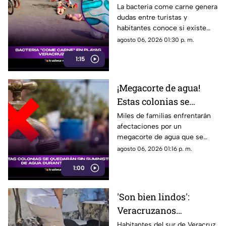
veracruzanas; esto es lo
La bacteria come carne genera
dudas entre turistas y
que se sabe
habitantes conoce si existe
riesgo en las playas de
agosto 06, 2026 01:30 p. m.
Veracruz y las
1:15
recomendaciones de expertos.
¡Megacorte de agua!
Estas colonias se
quedarán sin
Miles de familias enfrentarán
afectaciones por un
suministro durante
megacorte de agua que se
varios días
extenderá hasta el 8 de agosto
agosto 06, 2026 01:16 p. m.
conoce las colonias afectadas.
1:00
Aquí detalles.
'Son bien lindos':
Veracruzanos
comparten SECRETOS
Habitantes del sur de Veracruz