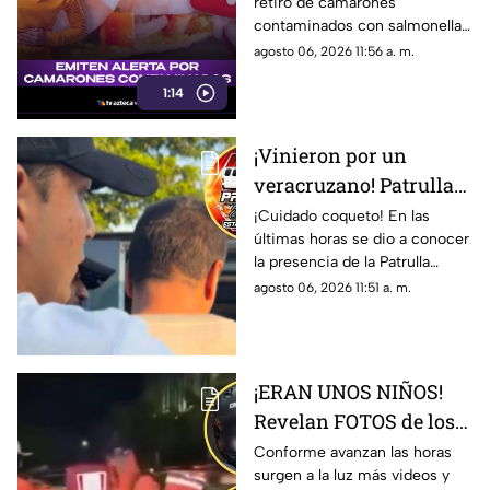
retiro de camarones
CONTAMINADOS por
contaminados con salmonella
peligrosa bacteria ¿hay
en España; la alerta sanitaria
agosto 06, 2026 11:56 a. m.
riesgo para Veracruz?
no afecta productos
1:14
comercializados en Veracruz.
¡Vinieron por un
veracruzano! Patrulla
Espiritual llega a
¡Cuidado coqueto! En las
últimas horas se dio a conocer
Veracruz; esto se sabe
la presencia de la Patrulla
Espiritual en el puerto de
agosto 06, 2026 11:51 a. m.
Veracruz; esto es lo que se
sabe de su estancia.
¡ERAN UNOS NIÑOS!
Revelan FOTOS de los
ASESINOS del
Conforme avanzan las horas
surgen a la luz más videos y
influencer César