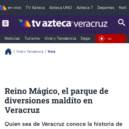
en vivo
TV Azteca
Azteca UNO
Azteca 7
Deportes
Notic
Noticias
Turismo
Viral y Tendencia
Deportes
Espectáculos
En Viv
Viral y Tendencia
Nota
Reino Mágico, el parque de
diversiones maldito en
Veracruz
Quien sea de Veracruz conoce la historia de