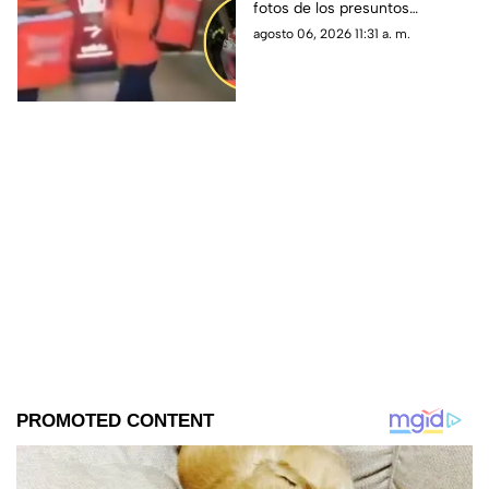
fotos de los presuntos
Gastélum; esto se sabe
asesinos del influencer y
agosto 06, 2026 11:31 a. m.
creador de contenido César
Gastélum; eso se sabe.