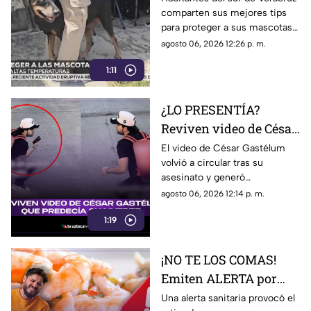
comparten sus mejores tips
para cuidar a sus
para proteger a sus mascotas
MASCOTAS del CALOR
durante temporada de calor.
agosto 06, 2026 12:26 p. m.
Aquí te contamos.
1:11
¿LO PRESENTÍA?
Reviven video de César
Gastélum que predecía
El video de César Gastélum
volvió a circular tras su
las circunstancias de
asesinato y generó
su MUERTE (+VIDEO)
especulaciones entre usuarios,
agosto 06, 2026 12:14 p. m.
mientras las autoridades
1:19
continúan con la investigación
¡NO TE LOS COMAS!
Emiten ALERTA por
camarones
Una alerta sanitaria provocó el