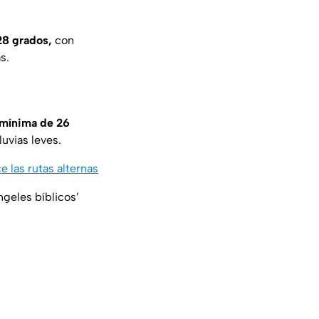
28 grados,
con
s.
 mínima de 26
uvias leves.
 las rutas alternas
geles bíblicos’