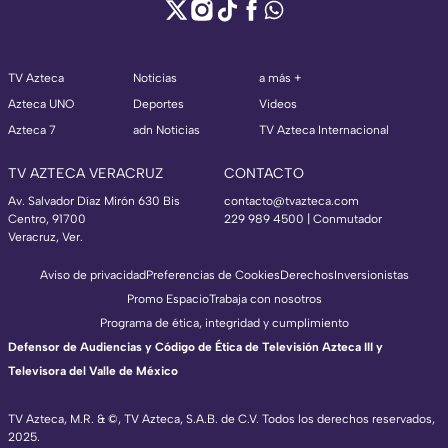
TV Azteca
Noticias
a más +
Azteca UNO
Deportes
Videos
Azteca 7
adn Noticias
TV Azteca Internacional
TV AZTECA VERACRUZ
CONTACTO
Av. Salvador Díaz Mirón 630 Bis
contacto@tvazteca.com
Centro, 91700
229 989 4500 | Conmutador
Veracruz, Ver.
Aviso de privacidad
Preferencias de Cookies
Derechos
Inversionistas
Promo Espacio
Trabaja con nosotros
Programa de ética, integridad y cumplimiento
Defensor de Audiencias y Código de Ética de Televisión Azteca III y
Televisora del Valle de México
TV Azteca, M.R. & ©, TV Azteca, S.A.B. de C.V. Todos los derechos reservados,
2025.