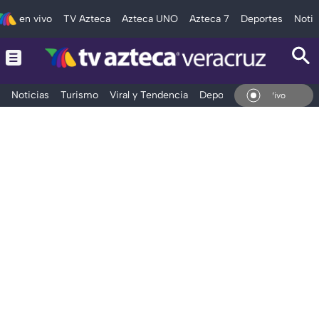
en vivo
TV Azteca
Azteca UNO
Azteca 7
Deportes
Notic
Noticias
Turismo
Viral y Tendencia
Deportes
Espectáculos
En Vivo