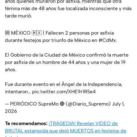
años quienes murieron por asfixia, mientras que otra
fémina más de 48 años fue localizada inconsciente y más
tarde murió.
🆘 MÉXICO 🇲🇽 | Fallecen 2 personas por asfixia
durante festejos por triunfo de México en
#CdMx
.
El Gobierno de la Ciudad de México confirmó la muerte
por asfixia de un hombre de 44 años y una mujer de 19
años.
Fue durante evento en el Ángel de la Independencia,
intentaron…
pic.twitter.com/XHE9r1RSe4
— PERIÓDICO SupreMo 🔴 (@Diario_Supremo)
July 1,
2026
Te recomendamos:
¡TRAGEDIA! Revelan VIDEO de
BRUTAL estampida que dejó MUERTOS en festejos de