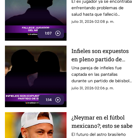
jugador del Milán; esto
El ex jugador ya se encontraba
enfrentando problemas de
se sabe
salud hasta que falleció
provocando una ola de
julio 31, 2026 02:08 p. m.
mensajes mostrando sus
1:07
condolencias.
Infieles son expuestos
en pleno partido de
béisbol (+VIDEO)
Una pareja de infieles fue
captada en las pantallas
durante un partido de béisbol
de los Tomateros de Culiacán.
julio 31, 2026 02:06 p. m.
1:14
¿Neymar en el fútbol
mexicano?; esto se sabe
El futuro del astro brasileño