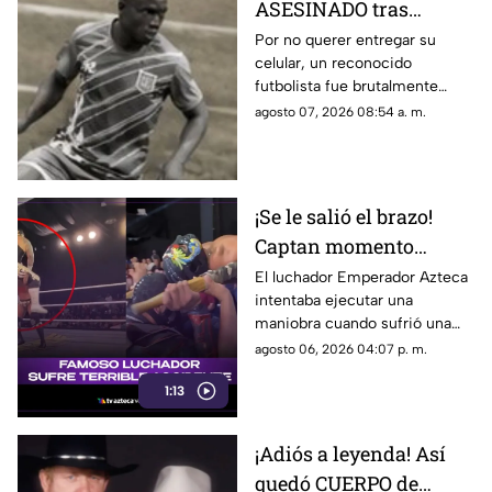
ASESINADO tras
BRUTAL golpiza
Por no querer entregar su
celular, un reconocido
durante asalto; no
futbolista fue brutalmente
quiso dar su celular
asesinado durante un asalto
agosto 07, 2026 08:54 a. m.
(+VIDEO)
con golpiza; esto es lo que se
sabe del caso.
¡Se le salió el brazo!
Captan momento
EXACTO en que famoso
El luchador Emperador Azteca
intentaba ejecutar una
luchador sufre terrible
maniobra cuando sufrió una
accidente
lesión que obligó a detener el
agosto 06, 2026 04:07 p. m.
combate.
1:13
¡Adiós a leyenda! Así
quedó CUERPO de