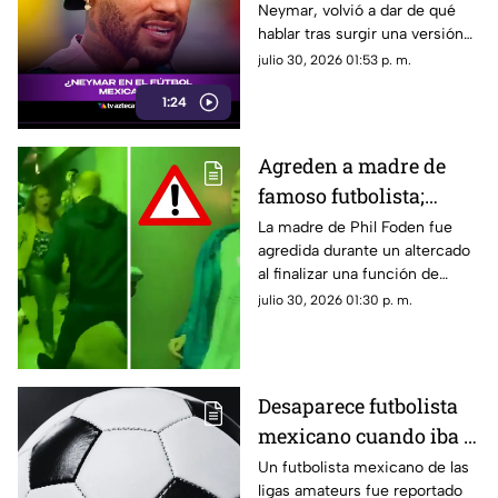
Neymar, volvió a dar de qué
hablar tras surgir una versión
que ilusionó a miles de
julio 30, 2026 01:53 p. m.
aficionados. Aquí todos los
1:24
detalles
Agreden a madre de
famoso futbolista;
filtran VIDEO del
La madre de Phil Foden fue
agredida durante un altercado
momento EXACTO
al finalizar una función de
boxeo. El momento quedó
julio 30, 2026 01:30 p. m.
grabado en video.
Desaparece futbolista
mexicano cuando iba a
partido; esto se sabe
Un futbolista mexicano de las
ligas amateurs fue reportado