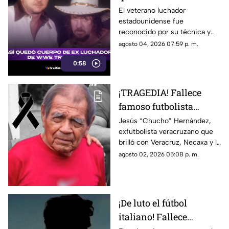
famoso luchador de la
El veterano luchador
estadounidense fue
WWE tras repentina
reconocido por su técnica y
muerte
por formar a nuevas
agosto 04, 2026 07:59 p. m.
generaciones de talentos.
0:58
¡TRAGEDIA! Fallece
famoso futbolista
veracruzano y
Jesús “Chucho” Hernández,
exfutbolista veracruzano que
seleccionado nacional;
brilló con Veracruz, Necaxa y la
esto se sabe
Selección Mexicana, falleció
agosto 02, 2026 05:08 p. m.
este domingo.
¡De luto el fútbol
italiano! Fallece