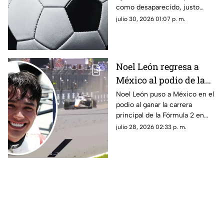
como desaparecido, justo
cuando iba a un partido. Esto
julio 30, 2026 01:07 p. m.
se sabe.
Noel León regresa a
México al podio de la
Fórmula 2 ¿Quién fue el
Noel León puso a México en el
podio al ganar la carrera
otro mexicano que
principal de la Fórmula 2 en
ganó hace 14 años?
Hungría; pero también
julio 28, 2026 02:33 p. m.
recordamos a otro piloto
mexicano que logró lo mismo
hace 14 años.