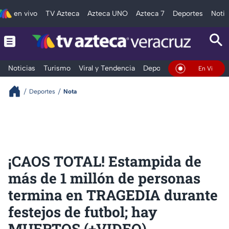
en vivo
TV Azteca
Azteca UNO
Azteca 7
Deportes
Notic
Noticias
Turismo
Viral y Tendencia
Deportes
Espectáculos
En Vivo
Deportes
Nota
¡CAOS TOTAL! Estampida de
más de 1 millón de personas
termina en TRAGEDIA durante
festejos de futbol; hay
MUERTOS (+VIDEO)