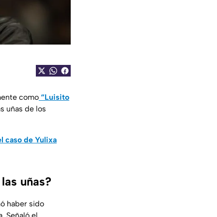
rmente como
“Luisito
s uñas de los
el caso de Yulixa
 las uñas?
mó haber sido
. Señaló el