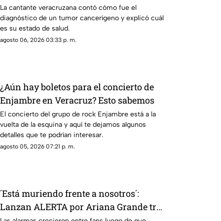
cancerígeno
La cantante veracruzana contó cómo fue el
diagnóstico de un tumor cancerígeno y explicó cuál
es su estado de salud.
agosto 06, 2026 03:33 p. m.
¿Aún hay boletos para el concierto de
Enjambre en Veracruz? Esto sabemos
El concierto del grupo de rock Enjambre está a la
vuelta de la esquina y aquí te dejamos algunos
detalles que te podrían interesar.
agosto 05, 2026 07:21 p. m.
´Está muriendo frente a nosotros´:
Lanzan ALERTA por Ariana Grande tras
revelar estado actual
Las alarmas crecieron entre fans luego de que