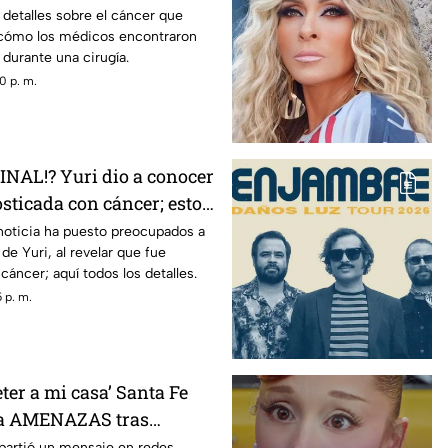
 detalles sobre el cáncer que
 cómo los médicos encontraron
durante una cirugía.
0 p. m.
NAL!? Yuri dio a conocer
sticada con cáncer; esto
noticia ha puesto preocupados a
de Yuri, al revelar que fue
cáncer; aquí todos los detalles.
 p. m.
ter a mi casa’ Santa Fe
a AMENAZAS tras
 tienda
partió un mensaje en redes