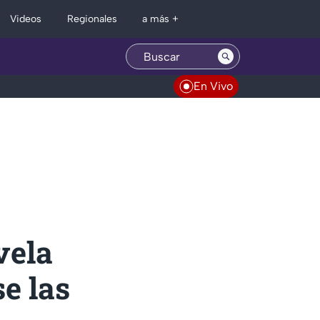
Regionales
Videos
a más +
En Vivo
vela
e las