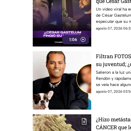
que César Gas
su muerte
Un video viral ha 
de César Gastélum
especular que su m
broma.
agosto 07, 2026 06:3
1:06
Filtran FOTOS
su juventud; ¿
hablan de él?
Salieron a la luz u
Rendón y rápidame
se veía hace algun
agosto 07, 2026 03:5
¿Hizo metástas
CÁNCER que le