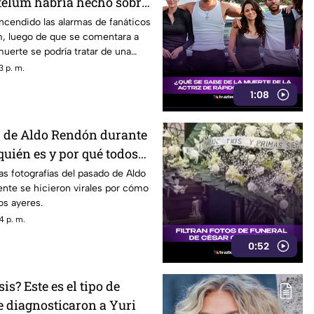
télum habría hecho sobre
encendido las alarmas de fanáticos
, luego de que se comentara a
uerte se podría tratar de una
3 p. m.
1:08
 de Aldo Rendón durante
quién es y por qué todos
nas fotografías del pasado de Aldo
nte se hicieron virales por cómo
os ayeres.
4 p. m.
0:52
is? Este es el tipo de
 diagnosticaron a Yuri