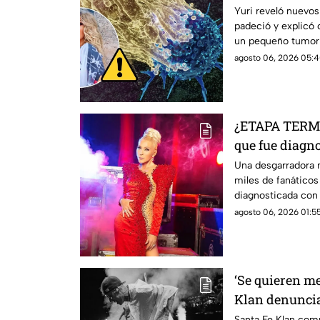
Yuri reveló nuevos
padeció y explicó
un pequeño tumor 
agosto 06, 2026 05:4
¿ETAPA TERMI
que fue diagno
se sabe
Una desgarradora 
miles de fanáticos 
diagnosticada con 
agosto 06, 2026 01:55
‘Se quieren me
Klan denunci
balacera en su
Santa Fe Klan com