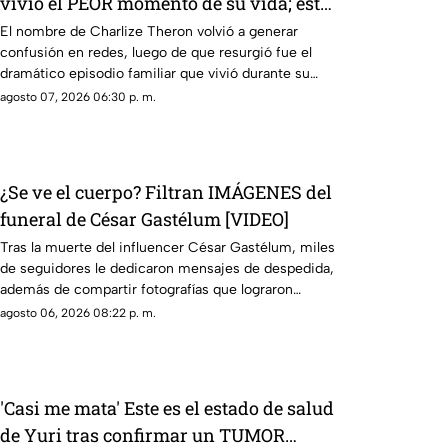
vivió el PEOR momento de su vida; esto
se sabe
El nombre de Charlize Theron volvió a generar
confusión en redes, luego de que resurgió fue el
dramático episodio familiar que vivió durante su
adolescencia.
agosto 07, 2026 06:30 p. m.
¿Se ve el cuerpo? Filtran IMÁGENES del
funeral de César Gastélum [VIDEO]
Tras la muerte del influencer César Gastélum, miles
de seguidores le dedicaron mensajes de despedida,
además de compartir fotografías que lograron
tomarle.
agosto 06, 2026 08:22 p. m.
'Casi me mata' Este es el estado de salud
de Yuri tras confirmar un TUMOR