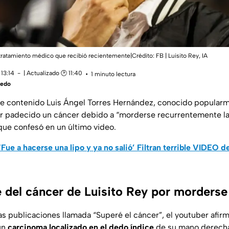
 tratamiento médico que recibió recientemente|Crédito: FB | Luisito Rey , IA
13:14
| Actualizado 🕑 11:40
1 minuto lectura
vedo
de contenido Luis Ángel Torres Hernández, conocido popula
 padecido un cáncer debido a “morderse recurrentemente la
 que confesó en un último video.
‘Fue a hacerse una lipo y ya no salió’ Filtran terrible VIDEO d
 del cáncer de Luisito Rey por morderse
as publicaciones llamada “Superé el cáncer”, el youtuber afir
un
carcinoma
localizado en el dedo índice
de su mano derecha