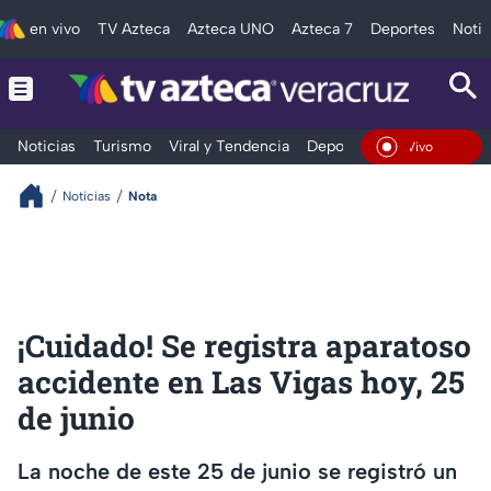
en vivo
TV Azteca
Azteca UNO
Azteca 7
Deportes
Notic
Noticias
Turismo
Viral y Tendencia
Deportes
Espectáculos
En Vivo
Noticias
Nota
¡Cuidado! Se registra aparatoso
accidente en Las Vigas hoy, 25
de junio
La noche de este 25 de junio se registró un