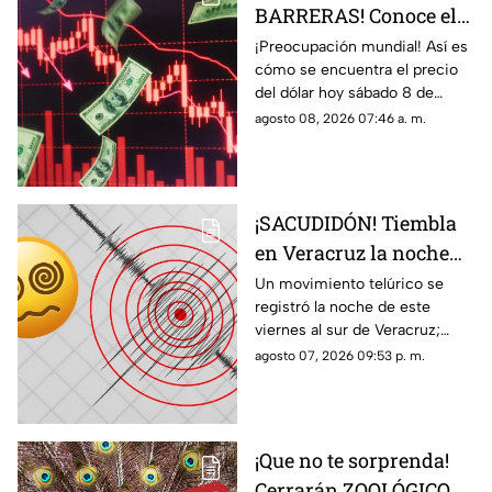
BARRERAS! Conoce el
precio del dólar hoy 8
¡Preocupación mundial! Así es
cómo se encuentra el precio
de agosto 2026 en
del dólar hoy sábado 8 de
Veracruz
agosto del 2026 en bancos de
agosto 08, 2026 07:46 a. m.
México y Veracruz, según con
Banco de México.
¡SACUDIDÓN! Tiembla
en Veracruz la noche
de HOY viernes 7 de
Un movimiento telúrico se
registró la noche de este
agosto del 2026; ¿cuál
viernes al sur de Veracruz;
fue la magnitud y
habitantes de la zona pudieron
agosto 07, 2026 09:53 p. m.
epicentro?
percibirlo ligeramente.
¡Que no te sorprenda!
Cerrarán ZOOLÓGICO