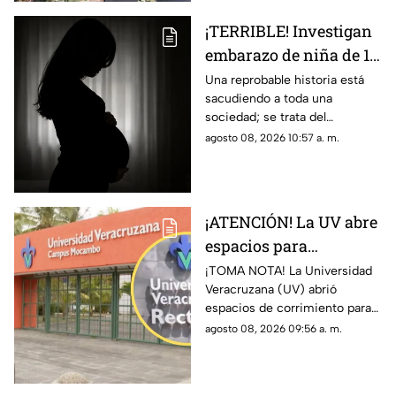
¡TERRIBLE! Investigan
embarazo de niña de 11
años; esto se sabe
Una reprobable historia está
sacudiendo a toda una
(+VIDEO)
sociedad; se trata del
embarazo de una niña de 11
agosto 08, 2026 10:57 a. m.
años; tras varias semanas su
vecino se dio cuenta del
hecho
¡ATENCIÓN! La UV abre
espacios para
aspirantes de nuevo
¡TOMA NOTA! La Universidad
Veracruzana (UV) abrió
ingreso en Veracruz;
espacios de corrimiento para
esto debe hacer
los aspirantes de nuevo
agosto 08, 2026 09:56 a. m.
ingreso; esto es lo que debes
hacer si quieres un lugar.