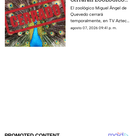
en Veracruz; ¿será
El zoológico Miguel Ángel de
Quevedo cerrará
definitivo?
temporalmente, en TV Azteca
Veracruz te contamos los
agosto 07, 2026 09:41 p. m.
detalles.