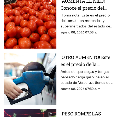
¡AUMENTA EL KILO!
Conoce el precio del
tomate hoy 8 de agosto
¡Toma nota! Este es el precio
del tomate en mercados y
2026 en Veracruz
supermercados del estado de
Veracruz hoy sábado 8 de
agosto 08, 2026 07:58 a. m.
agosto del 2026. ¿Aumentó o
subió más?
¡OTRO AUMENTO! Este
es el precio de la
gasolina en Veracruz
Antes de que salgas y tengas
pensado carga gasolina en el
hoy 8 de agosto 2026
estado de Veracruz, tienes que
saber los precio hoy sábado 8
agosto 08, 2026 07:50 a. m.
de agosto del 2026; aquí
detalles.
¡PESO ROMPE LAS