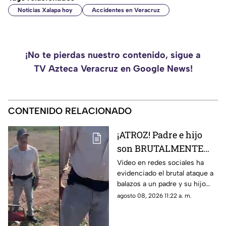
Noticias Xalapa hoy
Accidentes en Veracruz
¡No te pierdas nuestro contenido, sigue a
TV Azteca Veracruz en Google News!
CONTENIDO RELACIONADO
¡ATROZ! Padre e hijo
son BRUTALMENTE
atacados con arma en
Video en redes sociales ha
evidenciado el brutal ataque a
riña; hay un MUERTO
balazos a un padre y su hijo
(+VIDEO)
que dejó a un muerto; esto es
agosto 08, 2026 11:22 a. m.
lo que se sabe del caso. Aquí
detalles.