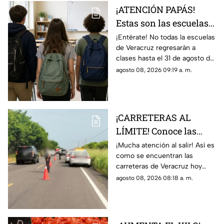
¡ATENCIÓN PAPÁS!
Estas son las escuelas
que NO REGRESARÁN a
¡Entérate! No todas la escuelas
de Veracruz regresarán a
CLASES este 31 de
clases hasta el 31 de agosto del
agosto 2026 en
2026; en TV Azteca Veracruz
agosto 08, 2026 09:19 a. m.
Veracruz
te decimos para cuáles no
aplicará.
¡CARRETERAS AL
LÍMITE! Conoce las
condiciones de las
¡Mucha atención al salir! Así es
como se encuentran las
carreteras de Veracruz
carreteras de Veracruz hoy
hoy 8 de agosto 2026
sábado 8 de agosto del 2026,
agosto 08, 2026 08:18 a. m.
según lo confirmado por
Capufe y autoridades.