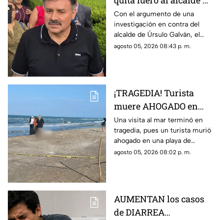
quita fuero al alcalde de
Úrsulo Galván por
Con el argumento de una
investigación en contra del
investigación en su
alcalde de Úrsulo Galván, el
contra ¿De qué lo
Congreso de Veracruz le quitó
agosto 05, 2026 08:43 p. m.
acusan?
el fuero al edil de Movimiento
Ciudadano.
¡TRAGEDIA! Turista
muere AHOGADO en
PLAYA de Veracruz;
Una visita al mar terminó en
tragedia, pues un turista murió
esto se sabe
ahogado en una playa de
Veracruz, lo que movilizó a
agosto 05, 2026 08:02 p. m.
elementos de emergencia y de
seguridad.
AUMENTAN los casos
de DIARREA