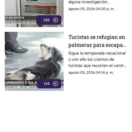
alguna investigación
más seguridad
relacionada con estos actos
agosto 05, 2026 04:30 p. m.
vandálicos que atentan contra
1:22
las acciones de búsqueda.
Turistas se refugian en
palmeras para escapar
del sol en Centro
Sigue la temporada vacacional
y con ello los cientos de
Histórico de Veracruz
turistas que recorren el centro
[VIDEO]
de Veracruz tratando de
agosto 05, 2026 04:14 p. m.
cuidarse de el sol.
1:14