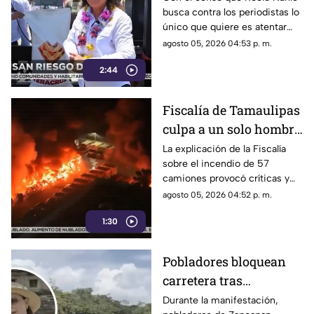
busca contra los periodistas lo
antes que en
único que quiere es atentar
protegerlos de la
contra la libertad de expresión,
agosto 05, 2026 04:53 p. m.
violencia
en lugar de protegerlos de las
2:44
agresiones que se han
registrado en la entidad.
Fiscalía de Tamaulipas
culpa a un solo hombre
por el incendio de un
La explicación de la Fiscalía
sobre el incendio de 57
lote 47 camiones de
camiones provocó críticas y
papitas
cuestionamientos a nivel
agosto 05, 2026 04:52 p. m.
nacional.
1:30
Pobladores bloquean
carretera tras
abandono de
Durante la manifestación,