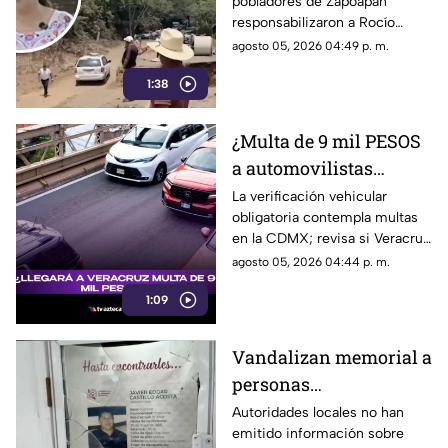
pobladores de Zapoapan
importante obra en
responsabilizaron a Rocío
Catemaco; exigen
Nahle por no mantener un
agosto 05, 2026 04:49 p. m.
solución de Rocío
orden en su gobierno y
Nahle
1:38
abandonar el tramo carretero
que se encontraba en obra.
¿Multa de 9 mil PESOS
a automovilistas
llegará a Veracruz?
La verificación vehicular
obligatoria contempla multas
Esto se sabe
en la CDMX; revisa si Veracruz
está incluido.
agosto 05, 2026 04:44 p. m.
1:09
Vandalizan memorial a
personas
desaparecidas de Poza
Autoridades locales no han
emitido información sobre
Rica; colectivos piden