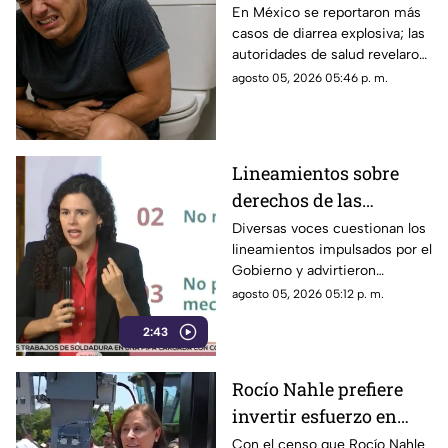
EXPLOSIVA en México;
En México se reportaron más
casos de diarrea explosiva; las
esto revelaron de los
autoridades de salud revelaron
pacientes
detalles sobre los pacientes.
agosto 05, 2026 05:46 p. m.
Lineamientos sobre
derechos de las
audiencias son
Diversas voces cuestionan los
lineamientos impulsados por el
CENSURA disfrazada
Gobierno y advirtieron
posibles riesgos para los
agosto 05, 2026 05:12 p. m.
medios.
2:43
Rocío Nahle prefiere
invertir esfuerzo en
censar a periodistas
Con el censo que Rocío Nahle