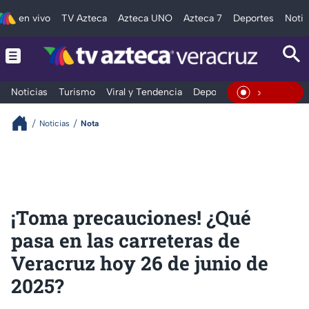
en vivo
TV Azteca
Azteca UNO
Azteca 7
Deportes
Notic
Noticias
Turismo
Viral y Tendencia
Deportes
Espectáculos
En Vivo
Noticias
Nota
¡Toma precauciones! ¿Qué
pasa en las carreteras de
Veracruz hoy 26 de junio de
2025?