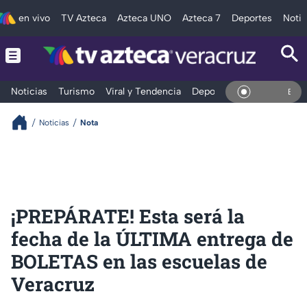
en vivo
TV Azteca
Azteca UNO
Azteca 7
Deportes
Notic
Noticias
Turismo
Viral y Tendencia
Deportes
Espectáculos
En Vivo
Noticias
Nota
¡PREPÁRATE! Esta será la
fecha de la ÚLTIMA entrega de
BOLETAS en las escuelas de
Veracruz