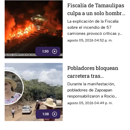
Fiscalía de Tamaulipas
culpa a un solo hombre
por el incendio de un
La explicación de la Fiscalía
sobre el incendio de 57
lote 47 camiones de
camiones provocó críticas y
papitas
cuestionamientos a nivel
agosto 05, 2026 04:52 p. m.
nacional.
1:30
Pobladores bloquean
carretera tras
abandono de
Durante la manifestación,
pobladores de Zapoapan
importante obra en
responsabilizaron a Rocío
Catemaco; exigen
Nahle por no mantener un
agosto 05, 2026 04:49 p. m.
solución de Rocío
orden en su gobierno y
Nahle
1:38
abandonar el tramo carretero
que se encontraba en obra.