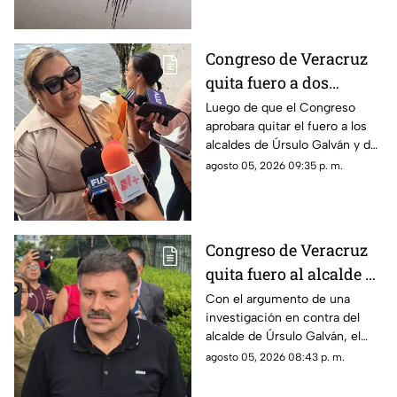
Congreso de Veracruz
quita fuero a dos
alcaldes de
Luego de que el Congreso
aprobara quitar el fuero a los
Movimiento
alcaldes de Úrsulo Galván y de
Ciudadano; podrían ser
Ixhuatlán del Sureste, estos
agosto 05, 2026 09:35 p. m.
detenidos
podrían ser detenidos por las
autoridades. Uno es acusado
de desaparición y el otro por
homicidio.
Congreso de Veracruz
quita fuero al alcalde de
Úrsulo Galván por
Con el argumento de una
investigación en contra del
investigación en su
alcalde de Úrsulo Galván, el
contra ¿De qué lo
Congreso de Veracruz le quitó
agosto 05, 2026 08:43 p. m.
acusan?
el fuero al edil de Movimiento
Ciudadano.