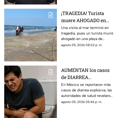
¡TRAGEDIA! Turista
muere AHOGADO en
PLAYA de Veracruz;
Una visita al mar terminó en
tragedia, pues un turista murió
esto se sabe
ahogado en una playa de
Veracruz, lo que movilizó a
agosto 05, 2026 08:02 p. m.
elementos de emergencia y de
seguridad.
AUMENTAN los casos
de DIARREA
EXPLOSIVA en México;
En México se reportaron más
casos de diarrea explosiva; las
esto revelaron de los
autoridades de salud revelaron
pacientes
detalles sobre los pacientes.
agosto 05, 2026 05:46 p. m.