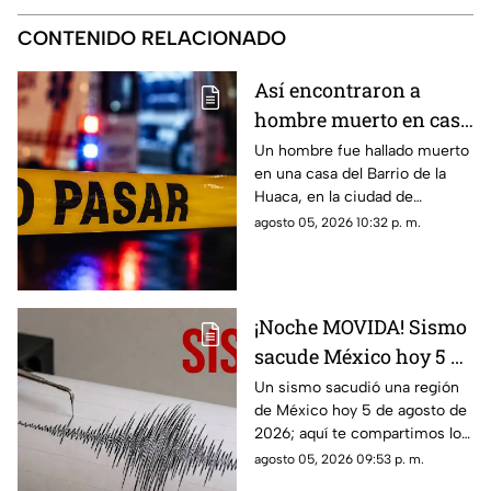
CONTENIDO RELACIONADO
Así encontraron a
hombre muerto en casa
del Barrio de la Huaca,
Un hombre fue hallado muerto
en una casa del Barrio de la
en Veracruz
Huaca, en la ciudad de
Veracruz, por lo que la zona
agosto 05, 2026 10:32 p. m.
fue acordonada.
¡Noche MOVIDA! Sismo
sacude México hoy 5 de
agosto de 2026 ¿Cuál
Un sismo sacudió una región
de México hoy 5 de agosto de
fue la magnitud?
2026; aquí te compartimos los
detalles.
agosto 05, 2026 09:53 p. m.