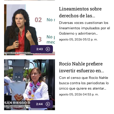
Lineamientos sobre
derechos de las
audiencias son
Diversas voces cuestionan los
lineamientos impulsados por el
CENSURA disfrazada
Gobierno y advirtieron
posibles riesgos para los
agosto 05, 2026 05:12 p. m.
medios.
2:43
Rocío Nahle prefiere
invertir esfuerzo en
censar a periodistas
Con el censo que Rocío Nahle
busca contra los periodistas lo
antes que en
único que quiere es atentar
protegerlos de la
contra la libertad de expresión,
agosto 05, 2026 04:53 p. m.
violencia
en lugar de protegerlos de las
2:44
agresiones que se han
registrado en la entidad.