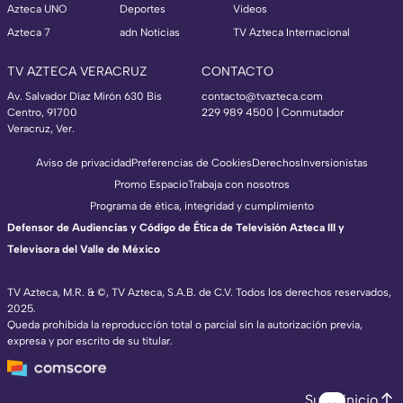
Azteca UNO
Deportes
Videos
Azteca 7
adn Noticias
TV Azteca Internacional
TV AZTECA VERACRUZ
CONTACTO
Av. Salvador Díaz Mirón 630 Bis
contacto@tvazteca.com
Centro, 91700
229 989 4500 | Conmutador
Veracruz, Ver.
Aviso de privacidad
Preferencias de Cookies
Derechos
Inversionistas
Promo Espacio
Trabaja con nosotros
Programa de ética, integridad y cumplimiento
Defensor de Audiencias y Código de Ética de Televisión Azteca III y
Televisora del Valle de México
TV Azteca, M.R. & ©, TV Azteca, S.A.B. de C.V. Todos los derechos reservados,
2025.
Queda prohibida la reproducción total o parcial sin la autorización previa,
expresa y por escrito de su titular.
Subir inicio