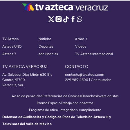
TV Azteca
Noticias
a más +
Azteca UNO
Deportes
Videos
Azteca 7
adn Noticias
TV Azteca Internacional
TV AZTECA VERACRUZ
CONTACTO
Av. Salvador Díaz Mirón 630 Bis
contacto@tvazteca.com
Centro, 91700
229 989 4500 | Conmutador
Veracruz, Ver.
Aviso de privacidad
Preferencias de Cookies
Derechos
Inversionistas
Promo Espacio
Trabaja con nosotros
Programa de ética, integridad y cumplimiento
Defensor de Audiencias y Código de Ética de Televisión Azteca III y
Televisora del Valle de México