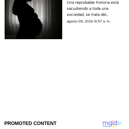
años; esto se sabe
Una reprobable historia está
sacudiendo a toda una
(+VIDEO)
sociedad; se trata del
embarazo de una niña de 11
agosto 08, 2026 10:57 a. m.
años; tras varias semanas su
vecino se dio cuenta del
hecho