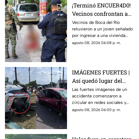
¡Terminó ENCUER4D0!
Vecinos confrontan a
presunto ladrón en
Vecinos de Boca del Río
retuvieron a un joven señalado
Infonavit de Boca del
por ingresar a una vivienda
Río
durante la madrugada y lo
agosto 08, 2026 06:08 p. m.
entregaron a las autoridades
tras exhibirlo.
IMÁGENES FUERTES |
Así quedó lugar del
accidente en carretera
Las fuertes imágenes de un
accidente comenzaron a
de Veracruz donde un
circular en redes sociales y
joven MURIÓ; su madre
muestran los momentos
agosto 08, 2026 06:00 p. m.
está grave
posteriores a un choque que
terminó separando a una
madre de su hijo.