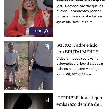
alerta por nuevos
Maru Campos advirtió que los
nuevos lineamientos podrían
lineamientos y posible
poner en riesgo la libertad de
censura
expresión y abrir la puerta a
agosto 08, 2026 01:41 p. m.
sanciones contra medios y
0:58
periodistas.
¡ATROZ! Padre e hijo
son BRUTALMENTE
atacados con arma en
Video en redes sociales ha
evidenciado el brutal ataque a
riña; hay un MUERTO
balazos a un padre y su hijo
(+VIDEO)
que dejó a un muerto; esto es
agosto 08, 2026 11:22 a. m.
lo que se sabe del caso. Aquí
detalles.
¡TERRIBLE! Investigan
embarazo de niña de 11