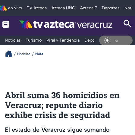
en vivo
TV Azteca
Azteca UNO
Azteca 7
Deportes
Notic
Noticias
Turismo
Viral y Tendencia
Deportes
Espectáculos
En Vi
Noticias
Nota
Abril suma 36 homicidios en
Veracruz; repunte diario
exhibe crisis de seguridad
El estado de Veracruz sigue sumando