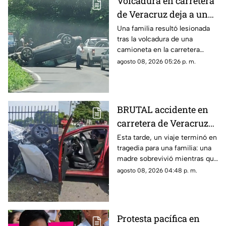
Volcadura en carretera
de Veracruz deja a una
familia lesionada
Una familia resultó lesionada
tras la volcadura de una
camioneta en la carretera
Fortín-Orizaba, donde la
agosto 08, 2026 05:26 p. m.
circulación fue cerrada
mientras cuerpos de
emergencia atendían el
accidente.
BRUTAL accidente en
carretera de Veracruz
deja a joven MUERTO y
Esta tarde, un viaje terminó en
tragedia para una familia: una
a su madre gravemente
madre sobrevivió mientras que
herida; buscan a sus
su hijo murió tras el fuerte
agosto 08, 2026 04:48 p. m.
familiares
impacto.
Protesta pacífica en