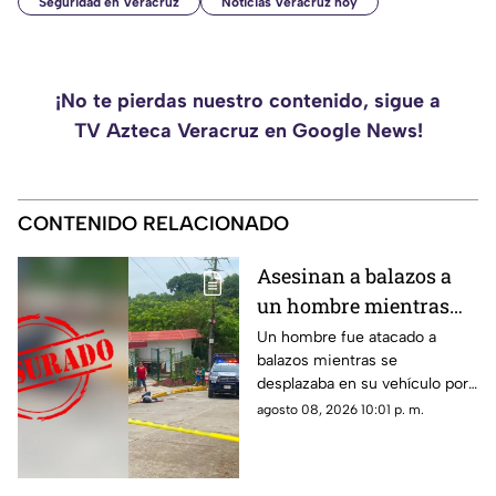
Seguridad en Veracruz
Noticias Veracruz hoy
¡No te pierdas nuestro contenido, sigue a
TV Azteca Veracruz en Google News!
CONTENIDO RELACIONADO
Asesinan a balazos a
un hombre mientras
circulaba en su unidad
Un hombre fue atacado a
balazos mientras se
en Poza Rica
desplazaba en su vehículo por
una colonia de Poza Rica,
agosto 08, 2026 10:01 p. m.
donde policías acordonaron la
zona tras el crimen.