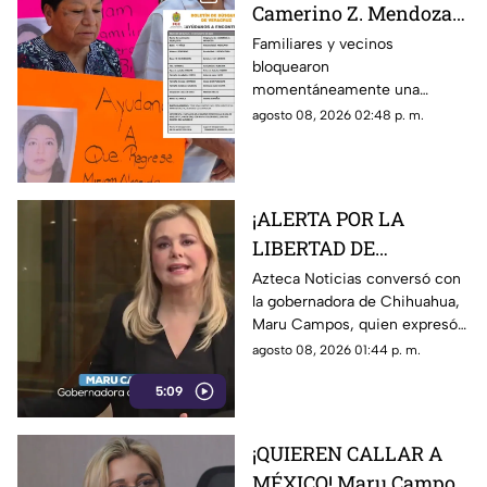
Camerino Z. Mendoza
por desaparición de
Familiares y vecinos
bloquearon
comerciante; ¿qué exige
momentáneamente una
su familia?
avenida de Camerino Z.
agosto 08, 2026 02:48 p. m.
Mendoza para exigir avances
en la búsqueda de una
comerciante desaparecida
desde el jueves.
¡ALERTA POR LA
LIBERTAD DE
EXPRESIÓN! Maru
Azteca Noticias conversó con
la gobernadora de Chihuahua,
Campos advierte
Maru Campos, quien expresó
posibles riesgos por
su preocupación por los
agosto 08, 2026 01:44 p. m.
nuevos lineamientos
nuevos lineamientos y advirtió
5:09
que podrían afectar la libertad
de expresión.
¡QUIEREN CALLAR A
MÉXICO! Maru Campos