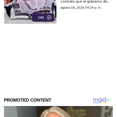
contrato que el gobierno de
Rocío Nahle les está
agosto 06, 2026 04:24 p. m.
imponiendo, ya que el nuevo
1:42
tabulador reduce su salario.