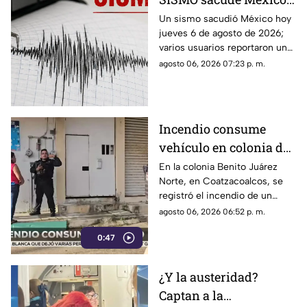
hoy 6 de agosto de 2026
Un sismo sacudió México hoy
jueves 6 de agosto de 2026;
¿Cuál fue la magnitud?
varios usuarios reportaron una
percepción fuerte y “horrible”.
agosto 06, 2026 07:23 p. m.
Incendio consume
vehículo en colonia de
Coatzacoalcos (+VIDEO)
En la colonia Benito Juárez
Norte, en Coatzacoalcos, se
registró el incendio de un
vehículo, lo que movilizó a
agosto 06, 2026 06:52 p. m.
elementos de emergencias.
0:47
¿Y la austeridad?
Captan a la