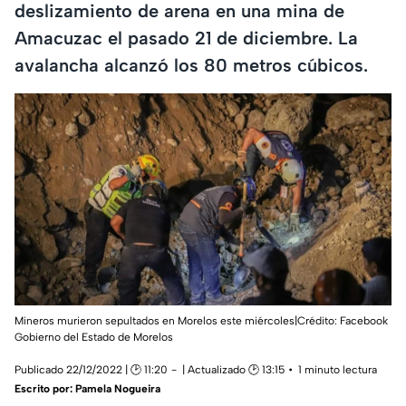
deslizamiento de arena en una mina de
Amacuzac el pasado 21 de diciembre. La
avalancha alcanzó los 80 metros cúbicos.
Mineros murieron sepultados en Morelos este miércoles|Crédito: Facebook
Gobierno del Estado de Morelos
Publicado 22/12/2022 | 🕑 11:20
| Actualizado 🕑 13:15
1 minuto lectura
Escrito por:
Pamela Nogueira