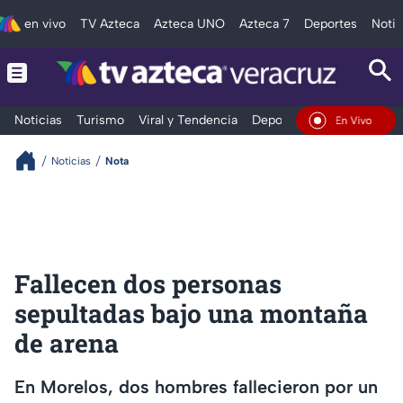
en vivo
TV Azteca
Azteca UNO
Azteca 7
Deportes
Notic
Noticias
Turismo
Viral y Tendencia
Deportes
Espectáculos
En Vivo
Noticias
Nota
Fallecen dos personas
sepultadas bajo una montaña
de arena
En Morelos, dos hombres fallecieron por un