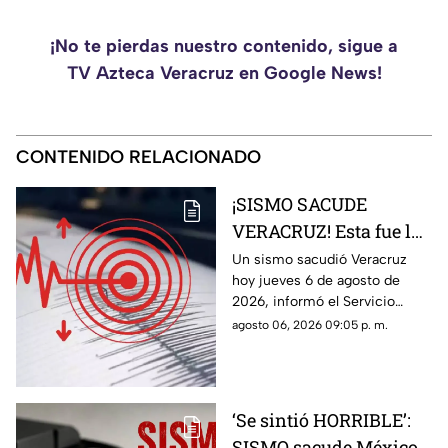
¡No te pierdas nuestro contenido, sigue a
TV Azteca Veracruz en Google News!
CONTENIDO RELACIONADO
¡SISMO SACUDE
VERACRUZ! Esta fue la
magnitud de la
Un sismo sacudió Veracruz
hoy jueves 6 de agosto de
sacudida hoy 6 de
2026, informó el Servicio
agosto de 2026
Sismológico Nacional.
agosto 06, 2026 09:05 p. m.
‘Se sintió HORRIBLE’:
SISMO sacude México