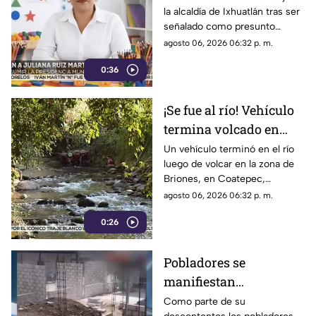
la alcaldía de Ixhuatlán tras ser
enfrente investigación
señalado como presunto
por homicidio
culpable por el homicidio de la
agosto 06, 2026 06:32 p. m.
periodista Roxana Guzmán.
0:36
¡Se fue al río! Vehículo
termina volcado en
Coatepec (+VIDEO)
Un vehículo terminó en el río
luego de volcar en la zona de
Briones, en Coatepec,
movilizando a elementos de
agosto 06, 2026 06:32 p. m.
emergencias.
0:26
Pobladores se
manifiestan
DERRIBANDO BARDA
Como parte de su