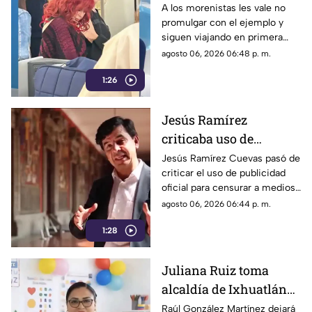
gobernadora Layda
A los morenistas les vale no
promulgar con el ejemplo y
Sansores viajando en
siguen viajando en primera
primera clase a Madrid
clase a otros países.
agosto 06, 2026 06:48 p. m.
1:26
Jesús Ramírez
criticaba uso de
publicidad oficial para
Jesús Ramírez Cuevas pasó de
criticar el uso de publicidad
censurar a medios, hoy
oficial para censurar a medios
es pieza clave en
de comunicación, a ser pieza
agosto 06, 2026 06:44 p. m.
estrategia de censura
clave en la estrategia de
del gobierno
1:28
censura del actual gobierno.
Juliana Ruiz toma
alcaldía de Ixhuatlán
para que Raúl González
Raúl González Martínez dejará