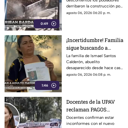
descontentos los pobladores
tras desacuerdo con
derribaron la construcción por
construcción en
realizar los trabajos sin
agosto 06, 2026 06:20 p. m.
Veracruz [VIDEO]
consultar con los habitantes a
0:49
quienes les afectaría.
¡Incertidumbre! Familia
sigue buscando a
abuelito a casi un mes
La familia de Ismael Santos
Calderón, abuelito
de desaparecido en
desaparecido desde hace casi
Veracruz
un mes en Minatitlán,
agosto 06, 2026 06:08 p. m.
Veracruz, vive en la
1:46
incertidumbre al no saber nada
de su familiar.
Docentes de la UPAV
reclaman PAGOS
PENDIENTES a Rocío
Docentes confirman estar
inconformes con el nuevo
Nahle