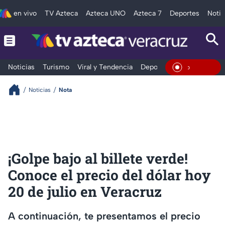
en vivo
TV Azteca
Azteca UNO
Azteca 7
Deportes
Notic
Noticias
Turismo
Viral y Tendencia
Deportes
Espectáculos
En Vivo
Noticias
Nota
¡Golpe bajo al billete verde!
Conoce el precio del dólar hoy
20 de julio en Veracruz
A continuación, te presentamos el precio