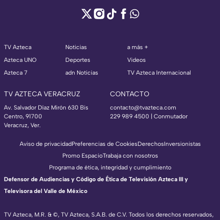
TV Azteca
Noticias
a más +
Azteca UNO
Deportes
Videos
Azteca 7
adn Noticias
TV Azteca Internacional
TV AZTECA VERACRUZ
CONTACTO
Av. Salvador Díaz Mirón 630 Bis
contacto@tvazteca.com
Centro, 91700
229 989 4500 | Conmutador
Veracruz, Ver.
Aviso de privacidad
Preferencias de Cookies
Derechos
Inversionistas
Promo Espacio
Trabaja con nosotros
Programa de ética, integridad y cumplimiento
Defensor de Audiencias y Código de Ética de Televisión Azteca III y
Televisora del Valle de México
TV Azteca, M.R. & ©, TV Azteca, S.A.B. de C.V. Todos los derechos reservados,