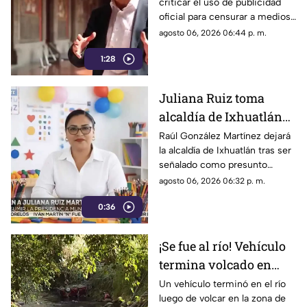
criticar el uso de publicidad
censurar a medios, hoy
oficial para censurar a medios
es pieza clave en
de comunicación, a ser pieza
agosto 06, 2026 06:44 p. m.
estrategia de censura
clave en la estrategia de
del gobierno
1:28
censura del actual gobierno.
Juliana Ruiz toma
alcaldía de Ixhuatlán
para que Raúl González
Raúl González Martínez dejará
la alcaldía de Ixhuatlán tras ser
enfrente investigación
señalado como presunto
por homicidio
culpable por el homicidio de la
agosto 06, 2026 06:32 p. m.
periodista Roxana Guzmán.
0:36
¡Se fue al río! Vehículo
termina volcado en
Coatepec (+VIDEO)
Un vehículo terminó en el río
luego de volcar en la zona de