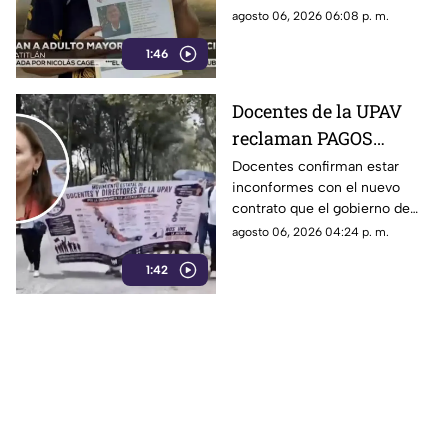
Veracruz
un mes en Minatitlán,
agosto 06, 2026 06:08 p. m.
Veracruz, vive en la
1:46
incertidumbre al no saber nada
de su familiar.
Docentes de la UPAV
reclaman PAGOS
PENDIENTES a Rocío
Docentes confirman estar
inconformes con el nuevo
Nahle
contrato que el gobierno de
Rocío Nahle les está
agosto 06, 2026 04:24 p. m.
imponiendo, ya que el nuevo
1:42
tabulador reduce su salario.