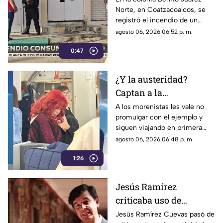
Norte, en Coatzacoalcos, se
registró el incendio de un
vehículo, lo que movilizó a
agosto 06, 2026 06:52 p. m.
elementos de emergencias.
0:47
¿Y la austeridad?
Captan a la
gobernadora Layda
A los morenistas les vale no
promulgar con el ejemplo y
Sansores viajando en
siguen viajando en primera
primera clase a Madrid
clase a otros países.
agosto 06, 2026 06:48 p. m.
1:26
Jesús Ramírez
criticaba uso de
publicidad oficial para
Jesús Ramírez Cuevas pasó de