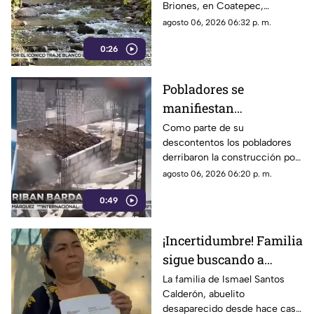
Briones, en Coatepec,
movilizando a elementos de
agosto 06, 2026 06:32 p. m.
emergencias.
0:26
Pobladores se
manifiestan
DERRIBANDO BARDA
Como parte de su
descontentos los pobladores
tras desacuerdo con
derribaron la construcción por
construcción en
realizar los trabajos sin
agosto 06, 2026 06:20 p. m.
Veracruz [VIDEO]
consultar con los habitantes a
0:49
quienes les afectaría.
¡Incertidumbre! Familia
sigue buscando a
abuelito a casi un mes
La familia de Ismael Santos
Calderón, abuelito
de desaparecido en
desaparecido desde hace casi