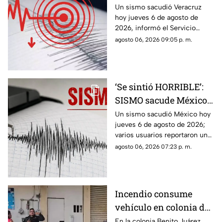
magnitud de la
Un sismo sacudió Veracruz
hoy jueves 6 de agosto de
sacudida hoy 6 de
2026, informó el Servicio
agosto de 2026
Sismológico Nacional.
agosto 06, 2026 09:05 p. m.
‘Se sintió HORRIBLE’:
SISMO sacude México
hoy 6 de agosto de 2026
Un sismo sacudió México hoy
jueves 6 de agosto de 2026;
¿Cuál fue la magnitud?
varios usuarios reportaron una
percepción fuerte y “horrible”.
agosto 06, 2026 07:23 p. m.
Incendio consume
vehículo en colonia de
Coatzacoalcos (+VIDEO)
En la colonia Benito Juárez