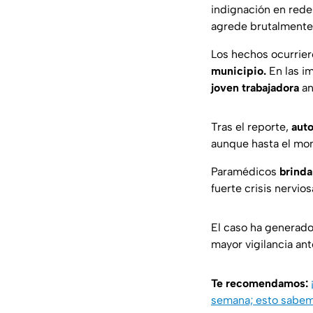
indignación en rede
agrede brutalmente
Los hechos ocurrie
municipio.
En las i
joven trabajadora
an
Tras el reporte,
auto
aunque hasta el m
Paramédicos
brinda
fuerte crisis nervio
El caso ha generad
mayor vigilancia an
Te recomendamos:
semana; esto sabe