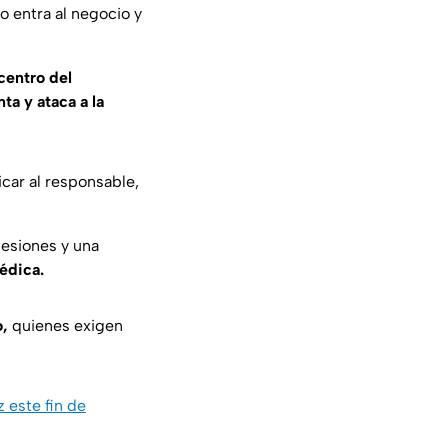
o entra al negocio y
centro del
ta y ataca a la
icar al responsable,
lesiones y una
médica.
o,
quienes exigen
este fin de