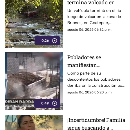
termina volcado en
Coatepec (+VIDEO)
Un vehículo terminó en el río
luego de volcar en la zona de
Briones, en Coatepec,
movilizando a elementos de
agosto 06, 2026 06:32 p. m.
emergencias.
0:26
Pobladores se
manifiestan
DERRIBANDO BARDA
Como parte de su
descontentos los pobladores
tras desacuerdo con
derribaron la construcción por
construcción en
realizar los trabajos sin
agosto 06, 2026 06:20 p. m.
Veracruz [VIDEO]
consultar con los habitantes a
0:49
quienes les afectaría.
¡Incertidumbre! Familia
sigue buscando a