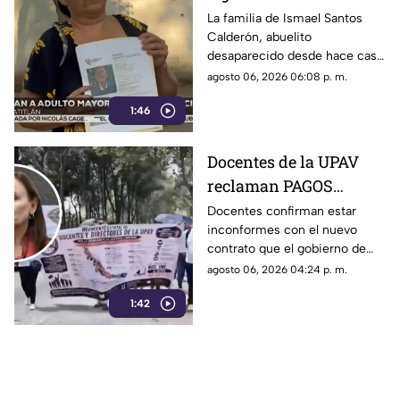
abuelito a casi un mes
La familia de Ismael Santos
Calderón, abuelito
de desaparecido en
desaparecido desde hace casi
Veracruz
un mes en Minatitlán,
agosto 06, 2026 06:08 p. m.
Veracruz, vive en la
1:46
incertidumbre al no saber nada
de su familiar.
Docentes de la UPAV
reclaman PAGOS
PENDIENTES a Rocío
Docentes confirman estar
inconformes con el nuevo
Nahle
contrato que el gobierno de
Rocío Nahle les está
agosto 06, 2026 04:24 p. m.
imponiendo, ya que el nuevo
1:42
tabulador reduce su salario.