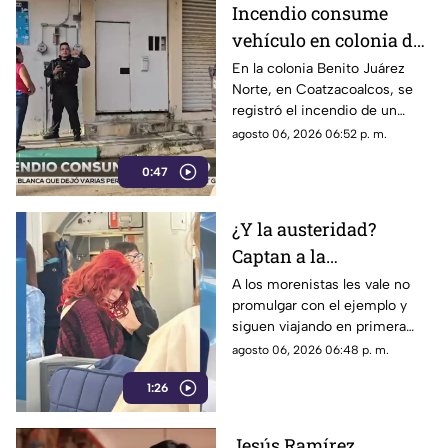
Incendio consume
vehículo en colonia de
Coatzacoalcos (+VIDEO)
En la colonia Benito Juárez
Norte, en Coatzacoalcos, se
registró el incendio de un
vehículo, lo que movilizó a
agosto 06, 2026 06:52 p. m.
elementos de emergencias.
0:47
¿Y la austeridad?
Captan a la
gobernadora Layda
A los morenistas les vale no
promulgar con el ejemplo y
Sansores viajando en
siguen viajando en primera
primera clase a Madrid
clase a otros países.
agosto 06, 2026 06:48 p. m.
1:26
Jesús Ramírez