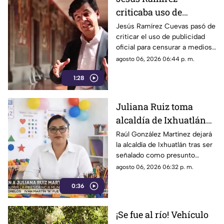
criticaba uso de
publicidad oficial para
Jesús Ramírez Cuevas pasó de
criticar el uso de publicidad
censurar a medios, hoy
oficial para censurar a medios
es pieza clave en
de comunicación, a ser pieza
agosto 06, 2026 06:44 p. m.
estrategia de censura
clave en la estrategia de
del gobierno
1:28
censura del actual gobierno.
Juliana Ruiz toma
alcaldía de Ixhuatlán
para que Raúl González
Raúl González Martínez dejará
la alcaldía de Ixhuatlán tras ser
enfrente investigación
señalado como presunto
por homicidio
culpable por el homicidio de la
agosto 06, 2026 06:32 p. m.
periodista Roxana Guzmán.
0:36
¡Se fue al río! Vehículo