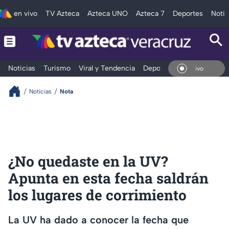
en vivo
TV Azteca
Azteca UNO
Azteca 7
Deportes
Notic
Noticias
Turismo
Viral y Tendencia
Deportes
Espectáculos
En V
Noticias
Nota
¿No quedaste en la UV?
Apunta en esta fecha saldrán
los lugares de corrimiento
La UV ha dado a conocer la fecha que