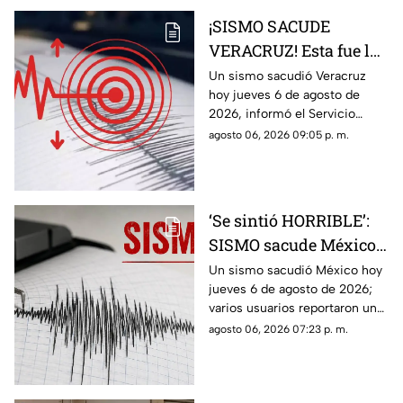
¡SISMO SACUDE
VERACRUZ! Esta fue la
magnitud de la
Un sismo sacudió Veracruz
hoy jueves 6 de agosto de
sacudida hoy 6 de
2026, informó el Servicio
agosto de 2026
Sismológico Nacional.
agosto 06, 2026 09:05 p. m.
‘Se sintió HORRIBLE’:
SISMO sacude México
hoy 6 de agosto de 2026
Un sismo sacudió México hoy
jueves 6 de agosto de 2026;
¿Cuál fue la magnitud?
varios usuarios reportaron una
percepción fuerte y “horrible”.
agosto 06, 2026 07:23 p. m.