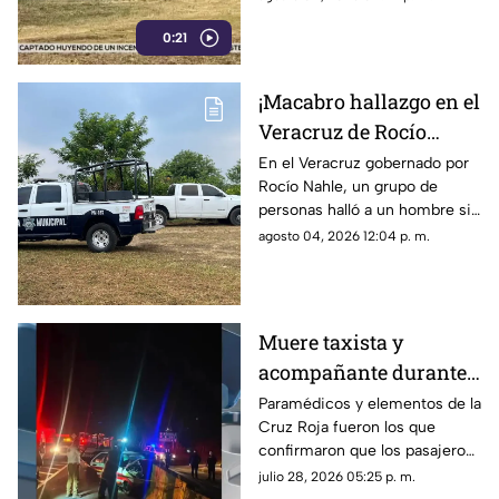
0:21
¡Macabro hallazgo en el
Veracruz de Rocío
Nahle! Hallan a
En el Veracruz gobernado por
Rocío Nahle, un grupo de
hombre sin vida cerca
personas halló a un hombre sin
de panteón; así estaba
vida cerca de un panteón en
agosto 04, 2026 12:04 p. m.
el cuerpo
Martínez de la Torre, cuyo
cuerpo ya fue identificado.
Muere taxista y
acompañante durante
aparatoso accidente
Paramédicos y elementos de la
Cruz Roja fueron los que
sobre libramiento en
confirmaron que los pasajeros
Coatepec
del taxi ya no contaban con
julio 28, 2026 05:25 p. m.
signos vitales tras el accidente