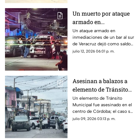
Un muerto por ataque
armado en
inmediaciones de bar
Un ataque armado en
inmediaciones de un bar al sur
al sur de Veracruz;
de Veracruz dejó como saldo
sigue la violencia en el
un hombre muerto; este
julio 12, 2026 06:01 p. m.
gobierno de Rocío
hecho refleja que continúa la
Nahle
violencia en el gobierno de
Rocío Nahle García.
Asesinan a balazos a
elemento de Tránsito
Municipal en Córdoba;
Un elemento de Tránsito
Municipal fue asesinado en el
así ocurrió
centro de Córdoba; el caso se
suma a la lista de hechos
julio 09, 2026 03:13 p. m.
violentos en el Veracruz
gobernado por Rocío Nahle.