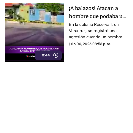
¡A balazos! Atacan a
hombre que podaba un
árbol en Veracruz; esto
En la colonia Reserva 1, en
Veracruz, se registró una
se sabe
agresión cuando un hombre
podaba un árbol. Aquí te
julio 06, 2026 08:56 p. m.
contamos los detalles.
0:44