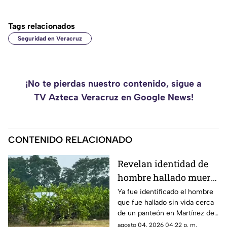
Tags relacionados
Seguridad en Veracruz
¡No te pierdas nuestro contenido, sigue a
TV Azteca Veracruz en Google News!
CONTENIDO RELACIONADO
Revelan identidad de
hombre hallado muerto
cerca de panteón en
Ya fue identificado el hombre
que fue hallado sin vida cerca
Veracruz
de un panteón en Martínez de
la Torre, Veracruz.
agosto 04, 2026 04:22 p. m.