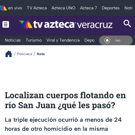
en vivo
TV Azteca
Azteca UNO
Azteca 7
Deportes
Notic
Noticias
Turismo
Viral y Tendencia
Deportes
Espectáculos
En V
Policiaca
Nota
Localizan cuerpos flotando en
río San Juan ¿qué les pasó?
La triple ejecución ocurrió a menos de 24
horas de otro homicidio en la misma