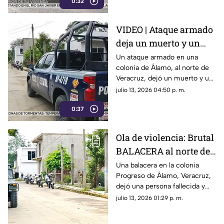
0:32
Córdoba.
VIDEO | Ataque armado
deja un muerto y un
lesionado, al norte de
Un ataque armado en una
colonia de Álamo, al norte de
Veracruz
Veracruz, dejó un muerto y un
lesionado; una muestra de que
julio 13, 2026 04:50 p. m.
continúan los hechos de
0:37
violencia en el gobierno de
Rocío Nahle.
Ola de violencia: Brutal
BALACERA al norte de
Veracruz deja un
Una balacera en la colonia
Progreso de Álamo, Veracruz,
muerto y un herido
dejó una persona fallecida y
otra lesionada. Esto se sabe.
julio 13, 2026 01:29 p. m.