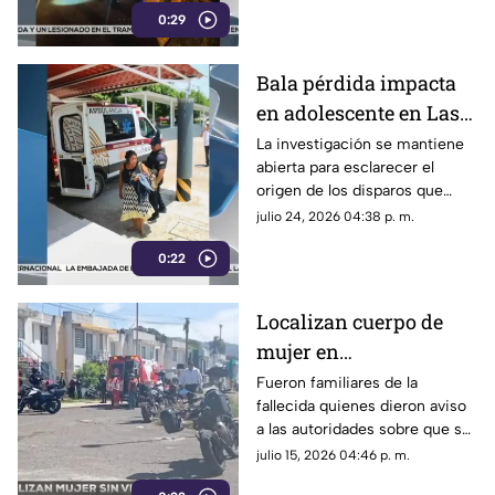
0:29
en Coatepec.
Bala pérdida impacta
en adolescente en Las
Choapas ¿cuál es su
La investigación se mantiene
abierta para esclarecer el
estado de salud?
origen de los disparos que
terminaron lesionando a una
julio 24, 2026 04:38 p. m.
menor de edad en Las
0:22
Choapas.
Localizan cuerpo de
mujer en
fraccionamiento
Fueron familiares de la
fallecida quienes dieron aviso
Lienzos Dos ¿quién es?
a las autoridades sobre que su
cuerpo se encontraba sin vida
julio 15, 2026 04:46 p. m.
al interior de su domicilio en