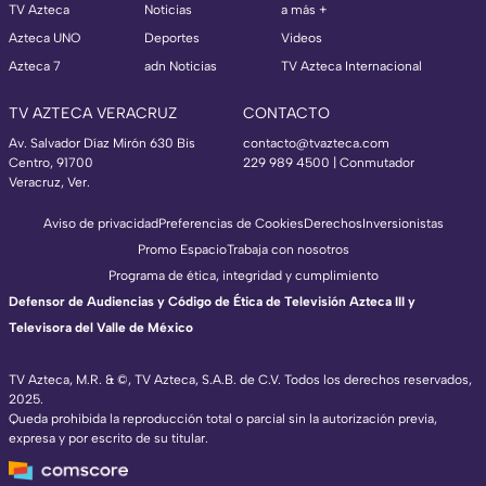
TV Azteca
Noticias
a más +
Azteca UNO
Deportes
Videos
Azteca 7
adn Noticias
TV Azteca Internacional
TV AZTECA VERACRUZ
CONTACTO
Av. Salvador Díaz Mirón 630 Bis
contacto@tvazteca.com
Centro, 91700
229 989 4500 | Conmutador
Veracruz, Ver.
Aviso de privacidad
Preferencias de Cookies
Derechos
Inversionistas
Promo Espacio
Trabaja con nosotros
Programa de ética, integridad y cumplimiento
Defensor de Audiencias y Código de Ética de Televisión Azteca III y
Televisora del Valle de México
TV Azteca, M.R. & ©, TV Azteca, S.A.B. de C.V. Todos los derechos reservados,
2025.
Queda prohibida la reproducción total o parcial sin la autorización previa,
expresa y por escrito de su titular.