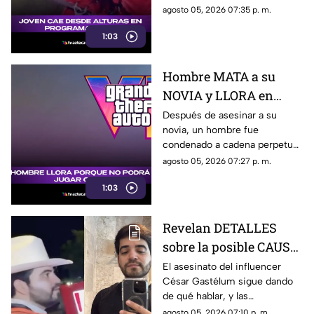
televisión (+VIDEO)
sufrió una caída y terminó
agosto 05, 2026 07:35 p. m.
hospitalizado.
1:03
Hombre MATA a su
NOVIA y LLORA en
prisión por no poder
Después de asesinar a su
novia, un hombre fue
jugar GTA; así fue
condenado a cadena perpetua
captado (+VIDEO)
y lloró, aunque no por lo
agosto 05, 2026 07:27 p. m.
ocurrido, sino porque no podrá
1:03
jugar GTA.
Revelan DETALLES
sobre la posible CAUSA
del ASESINATO de
El asesinato del influencer
César Gastélum sigue dando
César Gastélum
de qué hablar, y las
autoridades de seguridad ya
agosto 05, 2026 07:10 p. m.