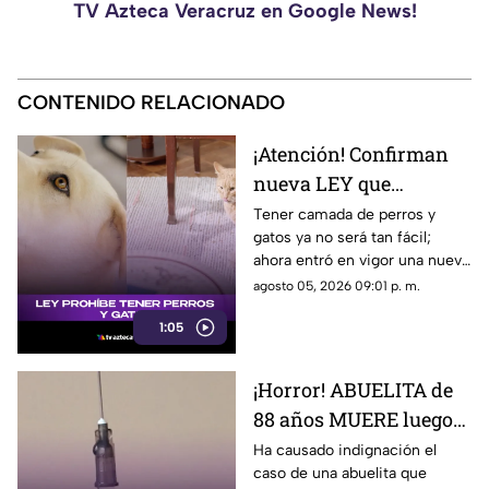
TV Azteca Veracruz en Google News!
CONTENIDO RELACIONADO
¡Atención! Confirman
nueva LEY que
PROHIBE TENER
Tener camada de perros y
gatos ya no será tan fácil;
PERROS y gatos; esto se
ahora entró en vigor una nueva
sabe
ley que prohibe tenerlos. Aquí
agosto 05, 2026 09:01 p. m.
te contamos.
1:05
¡Horror! ABUELITA de
88 años MUERE luego
de que le INYECTARAN
Ha causado indignación el
caso de una abuelita que
CALDO de pollo