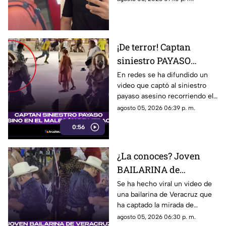
han señalado una posible
causa por la que fue privado de
la vida.
¡De terror! Captan
siniestro PAYASO
ASESINO en el
En redes se ha difundido un
video que captó al siniestro
MALECÓN de Veracruz
payaso asesino recorriendo el
(+VIDEO)
malecón de la ciudad de
agosto 05, 2026 06:39 p. m.
Veracruz. ¿Lo has visto?
0:56
¿La conoces? Joven
BAILARINA de
Veracruz se roba las
Se ha hecho viral un video de
una bailarina de Veracruz que
miradas por sus
ha captado la mirada de
TREMENDOS PASOS
muchos debido a su estilo de
agosto 05, 2026 06:30 p. m.
(+VIDEO)