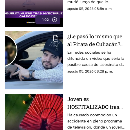
murió luego de que le
inyectaran caldo de pollo,
agosto 05, 2026 08:56 p. m.
desatando diversas reacciones
1:02
entre internautas.
¿Le pasó lo mismo que
al Pirata de Culiacán?
Revelan VIDEO que
En redes sociales se ha
difundido un video que sería la
podría ser la causa del
posible causa del asesinato del
asesinato de César
influencer César Gastélum,
agosto 05, 2026 08:28 p. m.
Gastélum
luego de que autoridades
dieron a conocer una de las
líneas de investigación.
Joven es
HOSPITALIZADO tras
caer desde 8 metros de
Ha causado conmoción un
accidente en pleno programa
altura en programa de
de televisión, donde un joven