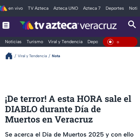
en vivo
TV Azteca
Azteca UNO
Azteca 7
Deportes
Notic
Noticias
Turismo
Viral y Tendencia
Deportes
Espectáculos
En Viv
Viral y Tendencia
Nota
¡De terror! A esta HORA sale el
DIABLO durante Día de
Muertos en Veracruz
Se acerca el Día de Muertos 2025 y con ello