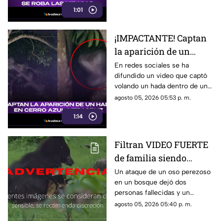
bailar. ¿Quién es?
1:01
¡IMPACTANTE! Captan
la aparición de un
HADA en Cerro Azul,
En redes sociales se ha
difundido un video que captó
VERACRUZ (+VIDEO)
volando un hada dentro de una
vivienda en Cerro Azul,
agosto 05, 2026 05:53 p. m.
Veracruz. Aquí te compartimos
1:14
los detalles.
Filtran VIDEO FUERTE
de familia siendo
DEVORADA por un oso
Un ataque de un oso perezoso
en un bosque dejó dos
perezoso en pleno
personas fallecidas y un
monte
sobreviviente; el caso quedó
agosto 05, 2026 05:40 p. m.
registrado en video.