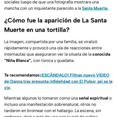
sociales luego de que una fotografía mostrara una
mancha con un inquietante parecido a la
Santa Muerte.
¿Cómo fue la aparición de La Santa
Muerte en una tortilla?
La imagen, compartida por una familia, se viralizó
rápidamente y provocó una ola de reacciones entre
internautas que aseguraron ver la silueta de la
conocida
“Niña Blanca”,
con túnica y guadaña.
Te recomendamos:
¡ESCÁNDALO! Filtran nuevo VIDEO
de Danna tras presunta infidelidad con El Pulpo; así se le
vio
Mientras algunos lo tomaron como una
señal espiritual
o
incluso una manifestación sobrenatural, otros no
tardaron en bromear con el hallazgo. La escena, sin
embargo, dejó a más de uno con la piel de gallina.