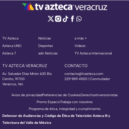
TV Azteca
Noticias
a más +
Azteca UNO
Deportes
Videos
Azteca 7
adn Noticias
TV Azteca Internacional
TV AZTECA VERACRUZ
CONTACTO
Av. Salvador Díaz Mirón 630 Bis
contacto@tvazteca.com
Centro, 91700
229 989 4500 | Conmutador
Veracruz, Ver.
Aviso de privacidad
Preferencias de Cookies
Derechos
Inversionistas
Promo Espacio
Trabaja con nosotros
Programa de ética, integridad y cumplimiento
Defensor de Audiencias y Código de Ética de Televisión Azteca III y
Televisora del Valle de México