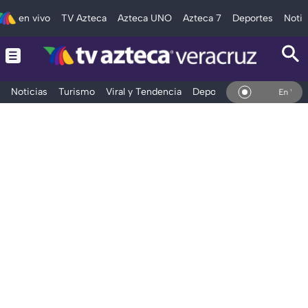
en vivo
TV Azteca
Azteca UNO
Azteca 7
Deportes
Notic
Noticias
Turismo
Viral y Tendencia
Deportes
Espectáculos
En Vivo