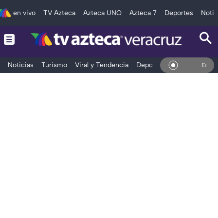
en vivo
TV Azteca
Azteca UNO
Azteca 7
Deportes
Notic
Noticias
Turismo
Viral y Tendencia
Deportes
Espectáculos
En Vivo