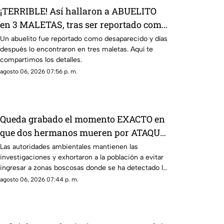
¡TERRIBLE! Así hallaron a ABUELITO
en 3 MALETAS, tras ser reportado como
DESAPARECIDO
Un abuelito fue reportado como desaparecido y días
después lo encontraron en tres maletas. Aquí te
compartimos los detalles.
agosto 06, 2026 07:56 p. m.
Queda grabado el momento EXACTO en
que dos hermanos mueren por ATAQUE
de un OSO [VIDEO]
Las autoridades ambientales mantienen las
investigaciones y exhortaron a la población a evitar
ingresar a zonas boscosas donde se ha detectado la
presencia de fauna silvestre.
agosto 06, 2026 07:44 p. m.