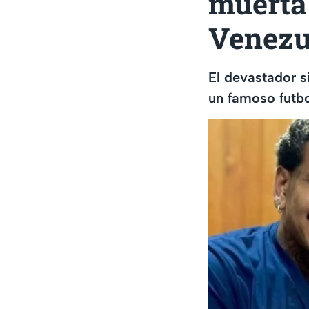
muerta
Venezu
El devastador s
un famoso futbo