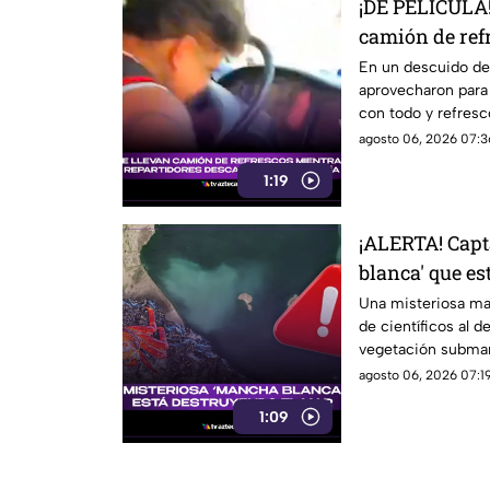
¡DE PELÍCULA!
camión de ref
repartidores 
En un descuido de 
aprovecharon para 
con todo y refresc
agosto 06, 2026 07:3
1:19
¡ALERTA! Capt
blanca' que es
¿podría llegar
Una misteriosa ma
de científicos al 
vegetación submar
agosto 06, 2026 07:19
1:09