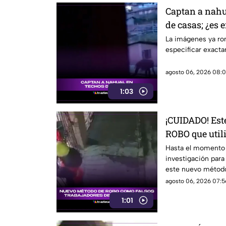
Captan a nahu
de casas; ¿es 
La imágenes ya ron
especificar exact
agosto 06, 2026 08:0
1:03
¡CUIDADO! Est
ROBO que utili
de construcci
Hasta el momento 
investigación para
este nuevo método
agosto 06, 2026 07:5
1:01