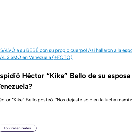
¡SALVÓ a su BEBÉ con su propio cuerpo! Así hallaron a la esp
UTAL SISMO en Venezuela (+FOTO)
pidió Héctor “Kike” Bello de su esposa
Venezuela?
éctor “Kike” Bello posteó: “Nos dejaste solo en la lucha mami
Lo viral en redes