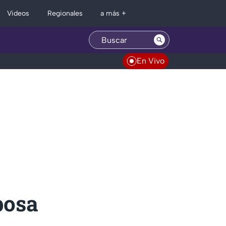
Regionales
Videos
a más +
En Vivo
posa