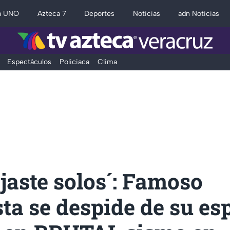
a UNO
Azteca 7
Deportes
Noticias
adn Noticias
Espectáculos
Policiaca
Clima
jaste solos´: Famoso
sta se despide de su es