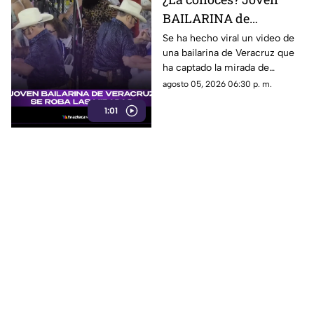
BAILARINA de
Veracruz se roba las
Se ha hecho viral un video de
una bailarina de Veracruz que
miradas por sus
ha captado la mirada de
TREMENDOS PASOS
muchos debido a su estilo de
agosto 05, 2026 06:30 p. m.
(+VIDEO)
bailar. ¿Quién es?
1:01