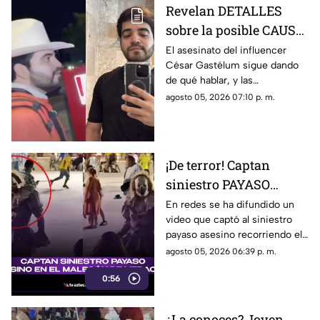
Revelan DETALLES
sobre la posible CAUSA
del ASESINATO de
El asesinato del influencer
César Gastélum sigue dando
César Gastélum
de qué hablar, y las
autoridades de seguridad ya
agosto 05, 2026 07:10 p. m.
han señalado una posible
causa por la que fue privado de
la vida.
¡De terror! Captan
siniestro PAYASO
ASESINO en el
En redes se ha difundido un
video que captó al siniestro
MALECÓN de Veracruz
payaso asesino recorriendo el
(+VIDEO)
malecón de la ciudad de
agosto 05, 2026 06:39 p. m.
Veracruz. ¿Lo has visto?
0:56
¿La conoces? Joven