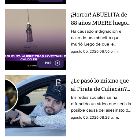
¡Horror! ABUELITA de
88 años MUERE luego
de que le INYECTARAN
Ha causado indignación el
caso de una abuelita que
CALDO de pollo
murió luego de que le
inyectaran caldo de pollo,
agosto 05, 2026 08:56 p. m.
desatando diversas reacciones
1:02
entre internautas.
¿Le pasó lo mismo que
al Pirata de Culiacán?
Revelan VIDEO que
En redes sociales se ha
difundido un video que sería la
podría ser la causa del
posible causa del asesinato del
asesinato de César
influencer César Gastélum,
agosto 05, 2026 08:28 p. m.
Gastélum
luego de que autoridades
dieron a conocer una de las
líneas de investigación.