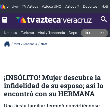
en vivo
TV Azteca
Azteca UNO
Azteca 7
Deportes
Notic
Noticias
Turismo
Viral y Tendencia
Deportes
Espectáculos
En Vivo
Viral y Tendencia
Nota
¡INSÓLITO! Mujer descubre la
infidelidad de su esposo; así lo
encontró con su HERMANA
Una fiesta familiar terminó convirtiéndose