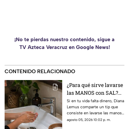
¡No te pierdas nuestro contenido, sigue a
TV Azteca Veracruz en Google News!
CONTENIDO RELACIONADO
¿Para qué sirve lavarse
las MANOS con SAL?
Este es su PODEROSO
Si en tu vida falta dinero, Diana
Lemus comparte un tip que
EFECTO
consiste en lavarse las manos
con sal. Aquí te contamos.
agosto 05, 2026 10:02 p. m.