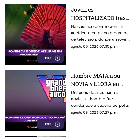
Joven es
HOSPITALIZADO tras
caer desde 8 metros de
Ha causado conmoción un
accidente en pleno programa
altura en programa de
de televisión, donde un joven
televisión (+VIDEO)
sufrió una caída y terminó
agosto 05, 2026 07:35 p. m.
hospitalizado.
1:03
Hombre MATA a su
NOVIA y LLORA en
prisión por no poder
Después de asesinar a su
novia, un hombre fue
jugar GTA; así fue
condenado a cadena perpetua
captado (+VIDEO)
y lloró, aunque no por lo
agosto 05, 2026 07:27 p. m.
ocurrido, sino porque no podrá
1:03
jugar GTA.