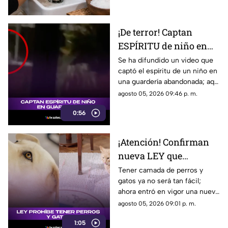
¡De terror! Captan
ESPÍRITU de niño en
guardería; así luce
Se ha difundido un video que
captó el espíritu de un niño en
(+VIDEO)
una guardería abandonada; aquí
te compartimos los detalles de
agosto 05, 2026 09:46 p. m.
cómo luce.
0:56
¡Atención! Confirman
nueva LEY que
PROHIBE TENER
Tener camada de perros y
gatos ya no será tan fácil;
PERROS y gatos; esto se
ahora entró en vigor una nueva
sabe
ley que prohibe tenerlos. Aquí
agosto 05, 2026 09:01 p. m.
te contamos.
1:05