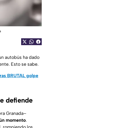
a
un autobús ha dado
ente. Esto se sabe.
tras BRUTAL golpe
e defiende
tera Granada–
ngún momento
.
d, rompiendo los