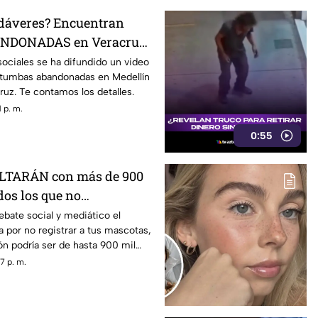
adáveres? Encuentran
DONADAS en Veracruz
sociales se ha difundido un video
tumbas abandonadas en Medellín
ruz. Te contamos los detalles.
 p. m.
0:55
ULTARÁN con más de 900
dos los que no
 sus MASCOTAS
bate social y mediático el
a por no registrar a tus mascotas,
ión podría ser de hasta 900 mil
7 p. m.