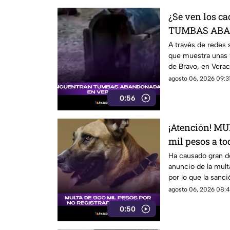
¿Se ven los c
TUMBAS ABAN
(+VIDEO)
A través de redes 
que muestra unas 
de Bravo, en Verac
agosto 06, 2026 09:31
0:56
¡Atención! M
mil pesos a to
REGISTREN a
Ha causado gran de
anuncio de la mult
por lo que la sanc
pesos.
agosto 06, 2026 08:4
0:50