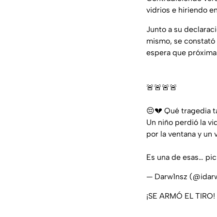
vidrios e hiriendo e
Junto a su declarac
mismo, se constató 
espera que próximas
🚨🚨🚨🚨
😔💔 Qué tragedia t
Un niño perdió la v
por la ventana y un 
Es una de esas…
pi
— Darw1nsz (@idar
¡SE ARMÓ EL TIRO! 