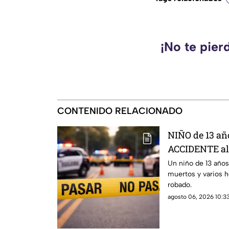
¡No te pier
CONTENIDO RELACIONADO
NIÑO de 13 a
ACCIDENTE al 
hay muertos y
Un niño de 13 años
muertos y varios 
robado.
agosto 06, 2026 10:33