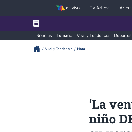
en vivo
TV Azteca
Aztec
Noticias
Turismo
Viral y Tendencia
Deportes
Viral y Tendencia
Nota
‘La ven
niño D