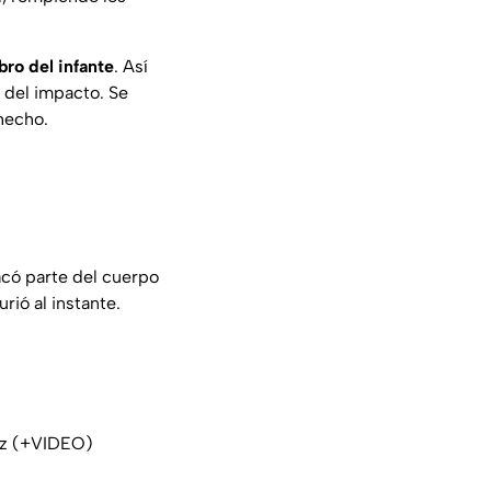
bro del infante
. Así
 del impacto. Se
hecho.
acó parte del cuerpo
rió al instante.
uz (+VIDEO)