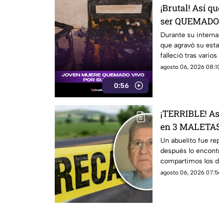
¡Brutal! Así q
ser QUEMADO 
[VIDEO]
Durante su interna
que agravó su esta
falleció tras varios
agosto 06, 2026 08:10
0:56
¡TERRIBLE! As
en 3 MALETAS,
DESAPARECI
Un abuelito fue r
después lo encontr
compartimos los de
agosto 06, 2026 07:5