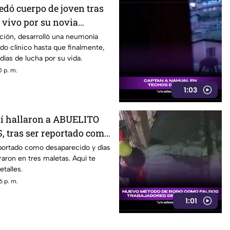
uedó cuerpo de joven tras
vivo por su novia
ción, desarrolló una neumonía
do clínico hasta que finalmente,
 días de lucha por su vida.
 p. m.
1:03
í hallaron a ABUELITO
 tras ser reportado como
DO
eportado como desaparecido y días
aron en tres maletas. Aquí te
talles.
6 p. m.
1:01