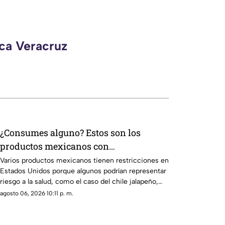
eca Veracruz
¿Consumes alguno? Estos son los
productos mexicanos con
RESTRICCIONES por supuesto riesgo a
Varios productos mexicanos tienen restricciones en
Estados Unidos porque algunos podrían representar
la salud
riesgo a la salud, como el caso del chile jalapeño,
tras un brote de salmonela.
agosto 06, 2026 10:11 p. m.