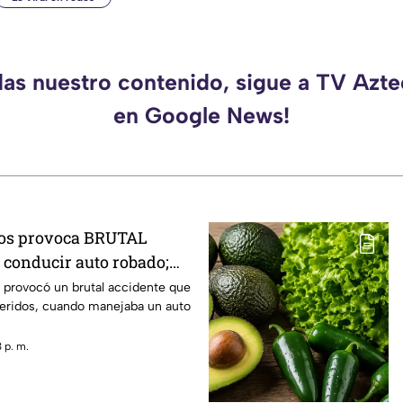
das nuestro contenido, sigue a TV Azt
en Google News!
ños provoca BRUTAL
conducir auto robado;
 heridos
 provocó un brutal accidente que
heridos, cuando manejaba un auto
 p. m.