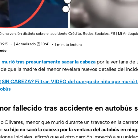
 una versión distinta sobre el accidente|Crédito: Redes Sociales, FB | Mi Antioqui
09:51
| Actualizado 🕑 10:41
1 minuto lectura
vedo
 murió tras presuntamente sacar la cabeza
por la ventana de 
 de que la madre del menor revelara nuevos detalles del incid
¿SIN CABEZA? Filtran VIDEO del cuerpo de niño que murió 
tobús
or fallecido tras accidente en autobús s
o Olivares, menor que murió durante un trayecto en la carre
ue
su hijo no sacó la cabeza por la ventana del autobús en ni
iones iniciales, afirmó que el otro camión impactó a su unida