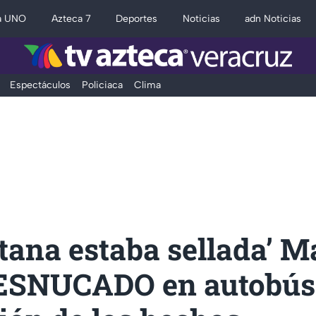
a UNO
Azteca 7
Deportes
Noticias
adn Noticias
Espectáculos
Policiaca
Clima
tana estaba sellada’ M
ESNUCADO en autobús