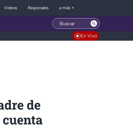
Regionales
Videos
a más +
En Vivo
adre de
 cuenta