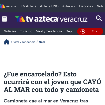
en vivo
TV Azteca
Azteca UNO
Azteca 7
Deportes
Notic
Noticias
Turismo
Viral y Tendencia
Deportes
Espectáculos
En Vivo
Viral y Tendencia
Nota
¿Fue encarcelado? Esto
ocurrirá con el joven que CAYÓ
AL MAR con todo y camioneta
Camioneta cae al mar en Veracruz tras