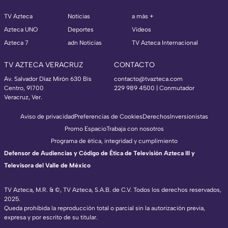
TV Azteca
Noticias
a más +
Azteca UNO
Deportes
Videos
Azteca 7
adn Noticias
TV Azteca Internacional
TV AZTECA VERACRUZ
CONTACTO
Av. Salvador Díaz Mirón 630 Bis
contacto@tvazteca.com
Centro, 91700
229 989 4500 | Conmutador
Veracruz, Ver.
Aviso de privacidad
Preferencias de Cookies
Derechos
Inversionistas
Promo Espacio
Trabaja con nosotros
Programa de ética, integridad y cumplimiento
Defensor de Audiencias y Código de Ética de Televisión Azteca III y
Televisora del Valle de México
TV Azteca, M.R. & ©, TV Azteca, S.A.B. de C.V. Todos los derechos reservados,
2025.
Queda prohibida la reproducción total o parcial sin la autorización previa,
expresa y por escrito de su titular.