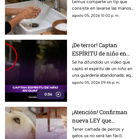
Lemus comparte un tip que
EFECTO
consiste en lavarse las manos
con sal. Aquí te contamos.
agosto 05, 2026 10:02 p. m.
¡De terror! Captan
ESPÍRITU de niño en
guardería; así luce
Se ha difundido un video que
captó el espíritu de un niño en
(+VIDEO)
una guardería abandonada; aquí
te compartimos los detalles de
agosto 05, 2026 09:46 p. m.
cómo luce.
0:56
¡Atención! Confirman
nueva LEY que
PROHIBE TENER
Tener camada de perros y
gatos ya no será tan fácil;
PERROS y gatos; esto se