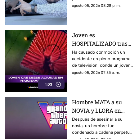
asesinato de César
influencer César Gastélum,
agosto 05, 2026 08:28 p. m.
Gastélum
luego de que autoridades
dieron a conocer una de las
líneas de investigación.
Joven es
HOSPITALIZADO tras
caer desde 8 metros de
Ha causado conmoción un
accidente en pleno programa
altura en programa de
de televisión, donde un joven
televisión (+VIDEO)
sufrió una caída y terminó
agosto 05, 2026 07:35 p. m.
hospitalizado.
1:03
Hombre MATA a su
NOVIA y LLORA en
prisión por no poder
Después de asesinar a su
novia, un hombre fue
jugar GTA; así fue
condenado a cadena perpetua
captado (+VIDEO)
y lloró, aunque no por lo