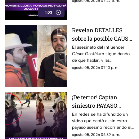
agosto 05, 2026 07:27 p. m.
ocurrido, sino porque no podrá
1:03
jugar GTA.
Revelan DETALLES
sobre la posible CAUSA
del ASESINATO de
El asesinato del influencer
César Gastélum sigue dando
César Gastélum
de qué hablar, y las
autoridades de seguridad ya
agosto 05, 2026 07:10 p. m.
han señalado una posible
causa por la que fue privado de
la vida.
¡De terror! Captan
siniestro PAYASO
ASESINO en el
En redes se ha difundido un
video que captó al siniestro
MALECÓN de Veracruz
payaso asesino recorriendo el
(+VIDEO)
malecón de la ciudad de
agosto 05, 2026 06:39 p. m.