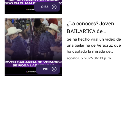
Veracruz. ¿Lo has visto?
0:56
¿La conoces? Joven
BAILARINA de
Veracruz se roba las
Se ha hecho viral un video de
una bailarina de Veracruz que
miradas por sus
ha captado la mirada de
TREMENDOS PASOS
muchos debido a su estilo de
agosto 05, 2026 06:30 p. m.
(+VIDEO)
bailar. ¿Quién es?
1:01