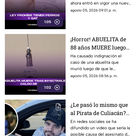
ahora entró en vigor una nueva
sabe
ley que prohibe tenerlos. Aquí
agosto 05, 2026 09:01 p. m.
te contamos.
1:05
¡Horror! ABUELITA de
88 años MUERE luego
de que le INYECTARAN
Ha causado indignación el
caso de una abuelita que
CALDO de pollo
murió luego de que le
inyectaran caldo de pollo,
agosto 05, 2026 08:56 p. m.
desatando diversas reacciones
1:02
entre internautas.
¿Le pasó lo mismo que
al Pirata de Culiacán?
Revelan VIDEO que
En redes sociales se ha
difundido un video que sería la
podría ser la causa del
posible causa del asesinato del