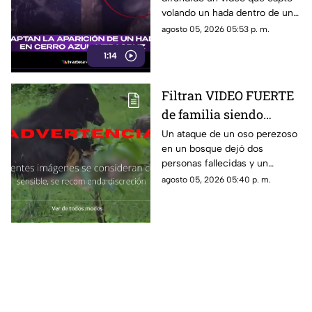
VERACRUZ (+VIDEO)
volando un hada dentro de una
vivienda en Cerro Azul,
agosto 05, 2026 05:53 p. m.
Veracruz. Aquí te compartimos
1:14
los detalles.
Filtran VIDEO FUERTE
de familia siendo
DEVORADA por un oso
Un ataque de un oso perezoso
en un bosque dejó dos
perezoso en pleno
personas fallecidas y un
monte
sobreviviente; el caso quedó
agosto 05, 2026 05:40 p. m.
registrado en video.