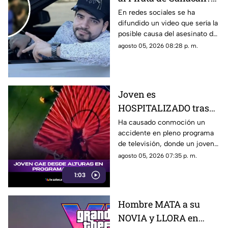
Revelan VIDEO que
En redes sociales se ha
difundido un video que sería la
podría ser la causa del
posible causa del asesinato del
asesinato de César
influencer César Gastélum,
agosto 05, 2026 08:28 p. m.
Gastélum
luego de que autoridades
dieron a conocer una de las
líneas de investigación.
Joven es
HOSPITALIZADO tras
caer desde 8 metros de
Ha causado conmoción un
accidente en pleno programa
altura en programa de
de televisión, donde un joven
televisión (+VIDEO)
sufrió una caída y terminó
agosto 05, 2026 07:35 p. m.
hospitalizado.
1:03
Hombre MATA a su
NOVIA y LLORA en