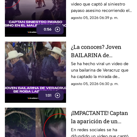
video que captó al siniestro
MALECÓN de Veracruz
payaso asesino recorriendo el
(+VIDEO)
malecón de la ciudad de
agosto 05, 2026 06:39 p. m.
Veracruz. ¿Lo has visto?
0:56
¿La conoces? Joven
BAILARINA de
Veracruz se roba las
Se ha hecho viral un video de
una bailarina de Veracruz que
miradas por sus
ha captado la mirada de
TREMENDOS PASOS
muchos debido a su estilo de
agosto 05, 2026 06:30 p. m.
(+VIDEO)
bailar. ¿Quién es?
1:01
¡IMPACTANTE! Captan
la aparición de un
HADA en Cerro Azul,
En redes sociales se ha
difundido un video que captó