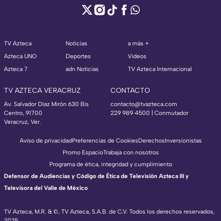
TV Azteca
Noticias
a más +
Azteca UNO
Deportes
Videos
Azteca 7
adn Noticias
TV Azteca Internacional
TV AZTECA VERACRUZ
CONTACTO
Av. Salvador Díaz Mirón 630 Bis
contacto@tvazteca.com
Centro, 91700
229 989 4500 | Conmutador
Veracruz, Ver.
Aviso de privacidad
Preferencias de Cookies
Derechos
Inversionistas
Promo Espacio
Trabaja con nosotros
Programa de ética, integridad y cumplimiento
Defensor de Audiencias y Código de Ética de Televisión Azteca III y
Televisora del Valle de México
TV Azteca, M.R. & ©, TV Azteca, S.A.B. de C.V. Todos los derechos reservados,
2025.