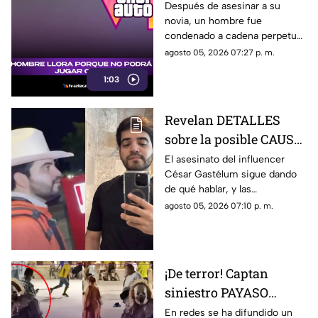
prisión por no poder
Después de asesinar a su
novia, un hombre fue
jugar GTA; así fue
condenado a cadena perpetua
captado (+VIDEO)
y lloró, aunque no por lo
agosto 05, 2026 07:27 p. m.
ocurrido, sino porque no podrá
1:03
jugar GTA.
Revelan DETALLES
sobre la posible CAUSA
del ASESINATO de
El asesinato del influencer
César Gastélum sigue dando
César Gastélum
de qué hablar, y las
autoridades de seguridad ya
agosto 05, 2026 07:10 p. m.
han señalado una posible
causa por la que fue privado de
la vida.
¡De terror! Captan
siniestro PAYASO
ASESINO en el
En redes se ha difundido un