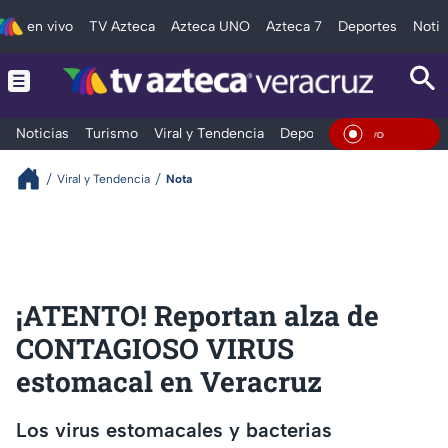
en vivo
TV Azteca
Azteca UNO
Azteca 7
Deportes
Notic
Noticias
Turismo
Viral y Tendencia
Deportes
Espectáculos
En Viv
Viral y Tendencia
Nota
¡ATENTO! Reportan alza de
CONTAGIOSO VIRUS
estomacal en Veracruz
Los virus estomacales y bacterias