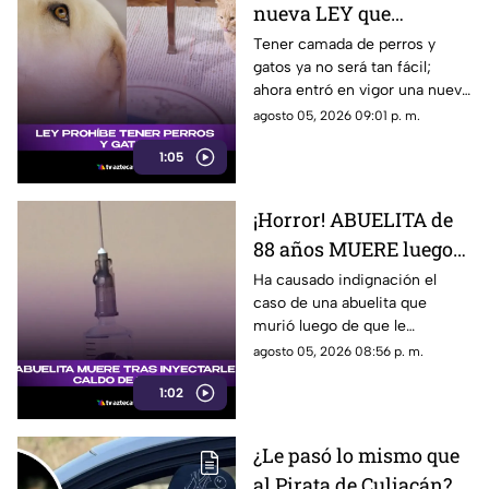
nueva LEY que
PROHIBE TENER
Tener camada de perros y
gatos ya no será tan fácil;
PERROS y gatos; esto se
ahora entró en vigor una nueva
sabe
ley que prohibe tenerlos. Aquí
agosto 05, 2026 09:01 p. m.
te contamos.
1:05
¡Horror! ABUELITA de
88 años MUERE luego
de que le INYECTARAN
Ha causado indignación el
caso de una abuelita que
CALDO de pollo
murió luego de que le
inyectaran caldo de pollo,
agosto 05, 2026 08:56 p. m.
desatando diversas reacciones
1:02
entre internautas.
¿Le pasó lo mismo que
al Pirata de Culiacán?