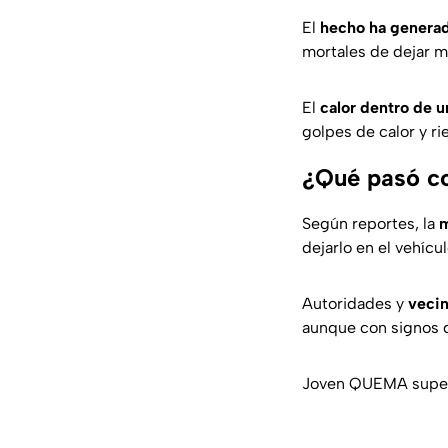
El
hecho ha generad
mortales de dejar m
El
calor dentro de 
golpes de calor y r
¿Qué pasó c
Según reportes, la
m
dejarlo en el vehícul
Autoridades y
vecin
aunque con signos d
Joven QUEMA superm