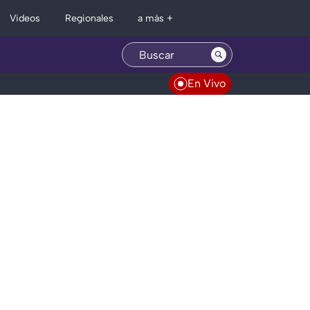
Regionales
Videos
a más +
En Vivo