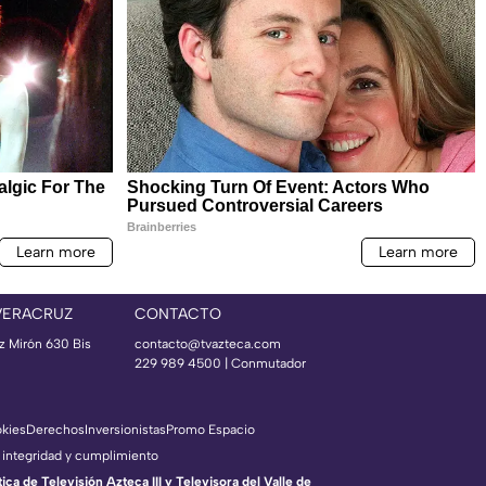
VERACRUZ
CONTACTO
az Mirón 630 Bis
contacto@tvazteca.com
229 989 4500 | Conmutador
okies
Derechos
Inversionistas
Promo Espacio
 integridad y cumplimiento
a de Televisión Azteca III y Televisora del Valle de