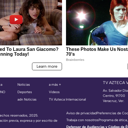
TV AZTECA 
ca
Noticias
a más +
Av. Salvador Dí
UNO
Deportes
Videos
Centro, 91700
adn Noticias
TV Azteca Internacional
Veracruz, Ver.
Aviso de privacidad
Preferencias de Co
erechos reservados, 2025.
Trabaja con nosotros
Programa de ética,
ación previa, expresa y por escrito de
Defensor de Audiencias y Código de Étic