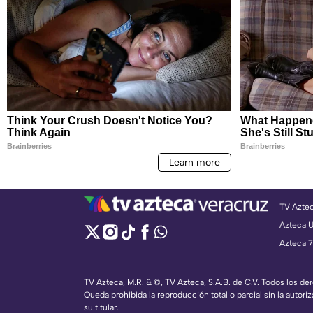
TV Azte
Azteca 
Azteca 7
TV Azteca, M.R. & ©, TV Azteca, S.A.B. de C.V. Todos los d
Queda prohibida la reproducción total o parcial sin la autoriz
su titular.