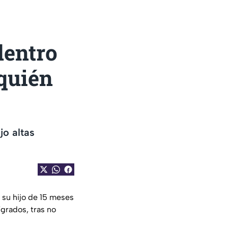
entro
 quién
jo altas
 su hijo de 15 meses
grados, tras no