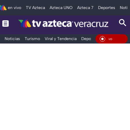
en vivo
TV Azteca
Azteca UNO
Azteca 7
Deportes
Notic
Noticias
Turismo
Viral y Tendencia
Deportes
Espectáculos
En Vivo