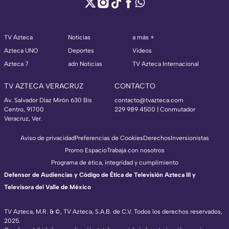
TV Azteca
Noticias
a más +
Azteca UNO
Deportes
Videos
Azteca 7
adn Noticias
TV Azteca Internacional
TV AZTECA VERACRUZ
CONTACTO
Av. Salvador Díaz Mirón 630 Bis
contacto@tvazteca.com
Centro, 91700
229 989 4500 | Conmutador
Veracruz, Ver.
Aviso de privacidad
Preferencias de Cookies
Derechos
Inversionistas
Promo Espacio
Trabaja con nosotros
Programa de ética, integridad y cumplimiento
Defensor de Audiencias y Código de Ética de Televisión Azteca III y
Televisora del Valle de México
TV Azteca, M.R. & ©, TV Azteca, S.A.B. de C.V. Todos los derechos reservados,
2025.