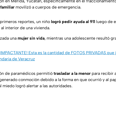
on en Mérida, Yucatán, específicamente en el fraccionamient
familiar
movilizó a cuerpos de emergencia.
primeros reportes, un niño
logró pedir ayuda al 911
luego de e
l interior de una vivienda.
lizada una
mujer sin vida
, mientras una adolescente resultó g
¡IMPACTANTE! Esta es la cantidad de FOTOS PRIVADAS que 
ndaria de Veracruz
ión de paramédicos permitió
trasladar a la menor
para recibir
 generado conmoción debido a la forma en que ocurrió y al pap
 miedo logró alertar a las autoridades.