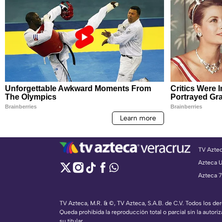
TV Azte
Azteca 
Azteca 7
TV Azteca, M.R. & ©, TV Azteca, S.A.B. de C.V. Todos los d
Queda prohibida la reproducción total o parcial sin la autoriz
su titular.