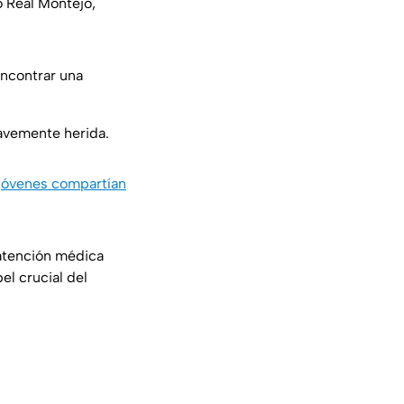
o Real Montejo,
ncontrar una
ravemente herida.
jóvenes compartían
 atención médica
el crucial del