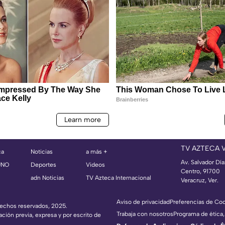
TV AZTECA 
ca
Noticias
a más +
Av. Salvador Dí
UNO
Deportes
Videos
Centro, 91700
adn Noticias
TV Azteca Internacional
Veracruz, Ver.
Aviso de privacidad
Preferencias de Co
erechos reservados, 2025.
Trabaja con nosotros
Programa de ética,
ación previa, expresa y por escrito de