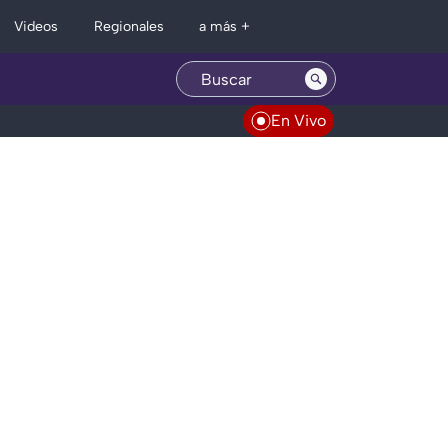
Regionales
Videos
a más +
En Vivo