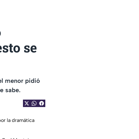
o
sto se
 el menor pidió
e sabe.
por la dramática