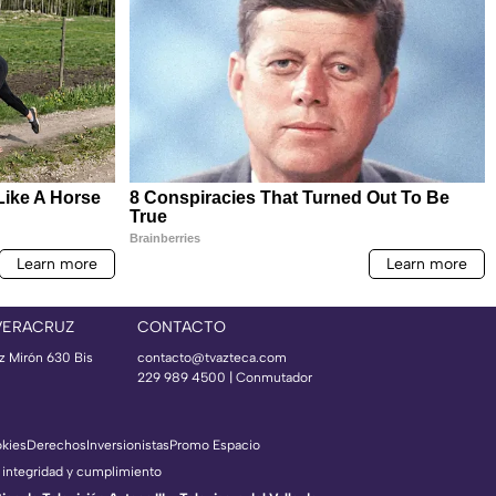
VERACRUZ
CONTACTO
az Mirón 630 Bis
contacto@tvazteca.com
229 989 4500 | Conmutador
okies
Derechos
Inversionistas
Promo Espacio
 integridad y cumplimiento