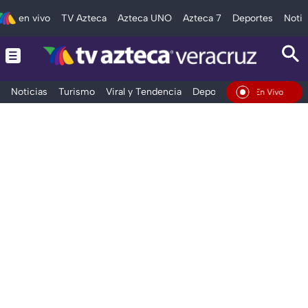
en vivo
TV Azteca
Azteca UNO
Azteca 7
Deportes
Notic
Noticias
Turismo
Viral y Tendencia
Deportes
Espectáculos
En Vivo