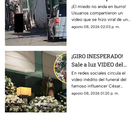
plena calle tras la
¡El miedo no anda en burro!
Usuarios compartieron un
llegada del esposo de la
video que se hizo viral de un
mujer (+VIDEO)
amante corriendo sin nada tras
agosto 08, 2026 02:03 p. m.
ser descubierto por el esposo
de la mujer.
¡GIRO INESPERADO!
Sale a luz VIDEO del
funeral del influencer
En redes sociales circula el
video inédito del funeral del
César Gastélum que
famoso influencer César
podrían explicar
Gastélum, quien fue asesinado
agosto 08, 2026 01:20 p. m.
muchas cosas
en plena transmisión en vivo.
Aquí detalles.