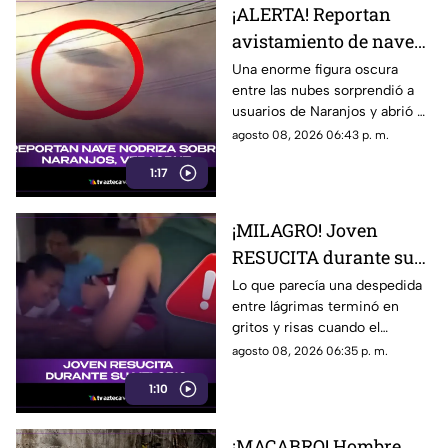
¡ALERTA! Reportan
avistamiento de nave
nodriza sobre
Una enorme figura oscura
entre las nubes sorprendió a
Naranjos, Veracruz
usuarios de Naranjos y abrió el
(+VIDEO)
debate sobre si se trata de una
agosto 08, 2026 06:43 p. m.
formación natural o algo más.
1:17
¡MILAGRO! Joven
RESUCITA durante su
VELORIO; captan
Lo que parecía una despedida
entre lágrimas terminó en
momento exacto
gritos y risas cuando el
supuesto fallecido se levantó
agosto 08, 2026 06:35 p. m.
de repente dentro del féretro.
1:10
¡MACABRO! Hombre