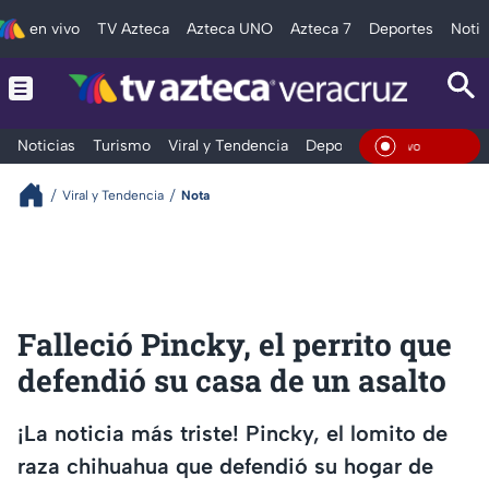
en vivo
TV Azteca
Azteca UNO
Azteca 7
Deportes
Notic
Noticias
Turismo
Viral y Tendencia
Deportes
Espectáculos
En Viv
Viral y Tendencia
Nota
Falleció Pincky, el perrito que
defendió su casa de un asalto
¡La noticia más triste! Pincky, el lomito de
raza chihuahua que defendió su hogar de