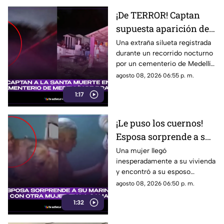
¡De TERROR! Captan
supuesta aparición de
la Santa Muerte en
Una extraña silueta registrada
durante un recorrido nocturno
cementerio de Medellín
por un cementerio de Medellín
de Bravo (+VIDEO)
de Bravo desató teorías entre
agosto 08, 2026 06:55 p. m.
usuarios que aseguran haber
1:17
visto a la Santa Muerte.
¡Le puso los cuernos!
Esposa sorprende a su
marido con otra mujer
Una mujer llegó
inesperadamente a su vivienda
en la cama (+VIDEO)
y encontró a su esposo
acompañado de otra mujer,
agosto 08, 2026 06:50 p. m.
provocando una fuerte
1:32
discusión que quedó grabada
en video.