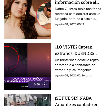
información sobre el
caso de Dafne Quintos
Dafne Quintos tenía una fecha
marcada para declarar ante un
revela que declararía
juzgado, pero no alcanzó a
en contra de su padre;
rendir el testimonio que
agosto 08, 2026 05:12 p. m.
¿de qué lo acusaba?
formaba parte de un proceso
legal contra su padre.
¿LO VISTE? Captan
extraños ‘DUENDES
ROJOS’ en el cielo de
Un misterioso destello rojizo
sorprendió a habitantes de
Veracruz (+VIDEO)
Veracruz y las imágenes
rápidamente se viralizaron en
agosto 08, 2026 02:26 p. m.
redes sociales por su extraño
0:58
aspecto a duendes.
¡SE FUE SIN NADA!
Amante es captado en