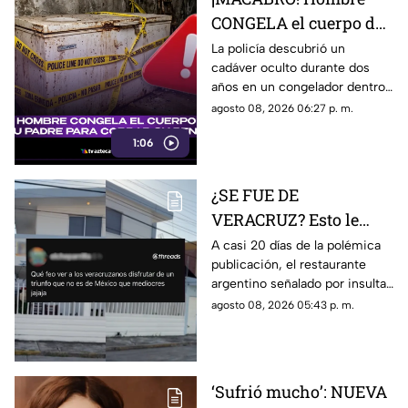
CONGELA el cuerpo de
su padre para seguir
La policía descubrió un
cadáver oculto durante dos
cobrando su pensión;
años en un congelador dentro
esto se sabe
de una vivienda, mientras el
agosto 08, 2026 06:27 p. m.
hijo presuntamente seguía
1:06
cobrando la pensión del
anciano.
¿SE FUE DE
VERACRUZ? Esto le
pasó al restaurante
A casi 20 días de la polémica
publicación, el restaurante
argentino que INSULTÓ
argentino señalado por insultar
a los veracruzanos
a veracruzanos volvió a operar
agosto 08, 2026 05:43 p. m.
llamándolos
y anunció nuevos horarios y
‘mediocres’
promociones.
‘Sufrió mucho’: NUEVA