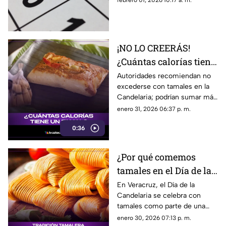
febrero 01, 2026 10:17 a. m.
¡NO LO CREERÁS!
¿Cuántas calorías tiene
un tamal?
Autoridades recomiendan no
excederse con tamales en la
Candelaria; podrían sumar más
calorías de las que te imaginas.
enero 31, 2026 06:37 p. m.
0:36
¿Por qué comemos
tamales en el Día de la
Candelaria en
En Veracruz, el Día de la
Candelaria se celebra con
Veracruz? La historia
tamales como parte de una
tras la tradición
tradición que une religión y
enero 30, 2026 07:13 p. m.