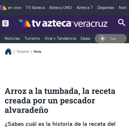
en vivo
TV Azteca
Azteca UNO
Azteca 7
Deportes
Notic
Noticias
Turismo
Viral y Tendencia
Deportes
Espectáculos
En Vivo
Turismo
Nota
Arroz a la tumbada, la receta
creada por un pescador
alvaradeño
¿Sabes cuál es la historia de la receta del