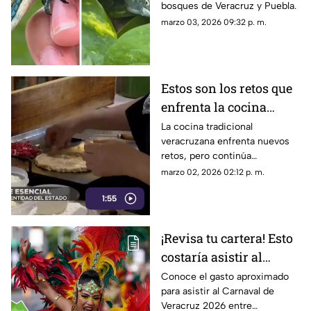
bosques de Veracruz y Puebla.
(+VIDEO)
marzo 03, 2026 09:32 p. m.
Estos son los retos que
enfrenta la cocina
tradicional
La cocina tradicional
veracruzana enfrenta nuevos
veracruzana en estos
retos, pero continúa
días
preservando su historia y la
marzo 02, 2026 02:12 p. m.
identidad de su tierra a través
1:55
de recetas heredadas, señalan
especialistas.
¡Revisa tu cartera! Esto
costaría asistir al
Carnaval de Veracruz
Conoce el gasto aproximado
para asistir al Carnaval de
2026 entre desfiles,
Veracruz 2026 entre