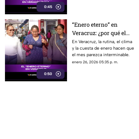
cultura.
0:45
“Enero eterno” en
Veracruz: ¿por qué el
primer mes del año se
En Veracruz, la rutina, el clima
y la cuesta de enero hacen que
siente más largo?
el mes parezca interminable.
enero 26, 2026 05:35 p. m.
0:50