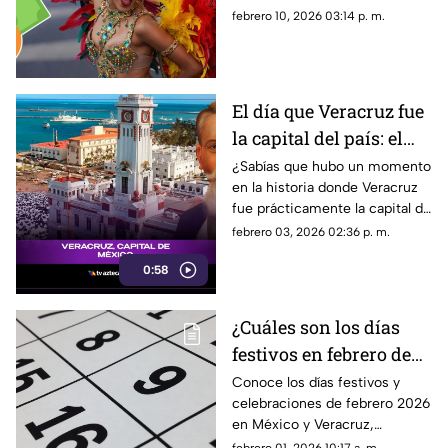
pasajes, comidas y
transporte, comida, gradas y
febrero 10, 2026 03:14 p. m.
hospedaje
hospedaje.
El día que Veracruz fue
la capital del país: el
origen del México
¿Sabías que hubo un momento
en la historia donde Veracruz
constitucional
fue prácticamente la capital de
México?
febrero 03, 2026 02:36 p. m.
0:58
¿Cuáles son los días
festivos en febrero de
2026 en Veracruz? En
Conoce los días festivos y
celebraciones de febrero 2026
esta fecha se descansa
en México y Veracruz,
incluyendo el Carnaval