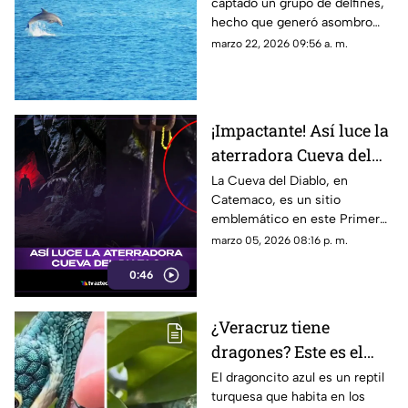
captado un grupo de delfines,
(+FOTOS)
hecho que generó asombro
entre internautas.
marzo 22, 2026 09:56 a. m.
¡Impactante! Así luce la
aterradora Cueva del
Diablo en Catemaco ¿Te
La Cueva del Diablo, en
Catemaco, es un sitio
atreverías a entrar?
emblemático en este Primer
Viernes de Marzo. Así se ve.
marzo 05, 2026 08:16 p. m.
0:46
¿Veracruz tiene
dragones? Este es el
curioso animal vive en
El dragoncito azul es un reptil
turquesa que habita en los
los bosques del estado