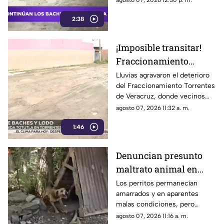
agosto 07, 2026 12:30 p. m.
los peatones que sufren en
2:38
temporada de lluvias.
¡Imposible transitar!
Fraccionamiento
Torrentes en Veracruz
Lluvias agravaron el deterioro
del Fraccionamiento Torrentes
queda ´destrozado´
de Veracruz, donde vecinos
entre baches y lodo
denuncian meses de abandono
agosto 07, 2026 11:32 a. m.
(+VIDEO)
y exigen obras urgentes y
1:46
evitar más daños.
Denuncian presunto
maltrato animal en
Veracruz; perritos
Los perritos permanecían
amarrados y en aparentes
desaparecen tras
malas condiciones, pero
intento de rescatarlos
cuando un rescatista regresó
agosto 07, 2026 11:16 a. m.