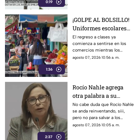
0:19
restablecido.
¡GOLPE AL BOLSILLO!
Uniformes escolares
suben de precio;
El regreso a clases ya
comienza a sentirse en los
comerciantes esperan
comercios mientras los
salvar sus ventas con
precios de los uniformes
agosto 07, 2026 10:56 a. m.
el regreso a clases en
aumentaron y las ventas aún
Veracruz
1:36
no logran despegar en Poza
Rica.
Rocío Nahle agrega
otra palabra a su
vocabulario de escape;
No cabe duda que Rocío Nahle
se anda reinventando, siii,
además del 'NO SÉ' ya
pero no para salvar a los
estrenó el 'CUÁLES'
veracruzanos, sino para seguir
agosto 07, 2026 10:05 a. m.
escapando de los lugares
2:37
cuando se le realizan