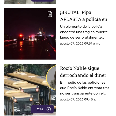
preguntas incómodas.
¡BRUTAL! Pipa
APLASTA a policía en
autopista de Veracruz;
Un elemento de la policía
encontró una trágica muerte
filtran FOTO del cuerpo
luego de ser brutalmente
atropellado por un pipa de gas
agosto 07, 2026 09:57 a. m.
LP en una autopista del estado
de Veracruz.
Rocío Nahle sigue
derrochando el dinero
de los veracruzanos sin
En medio de las peticiones
que Rocío Nahle enfrenta tras
dar explicaciones
no ser transparente con el
recurso público, ya advirtió
agosto 07, 2026 09:45 a. m.
que el próximo año realizará
2:42
otra compra millonaria.