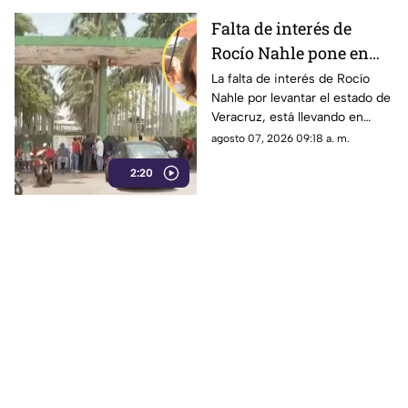
Falta de interés de
Rocío Nahle pone en
riesgo economía de
La falta de interés de Rocío
Nahle por levantar el estado de
Veracruz; cierre de
Veracruz, está llevando en
ingenio lo exhibe
picada a los veracruzanos
agosto 07, 2026 09:18 a. m.
quienes ahora sufren el cierre
2:20
de un ingenio que fue su
sustento económico durante
varios años.