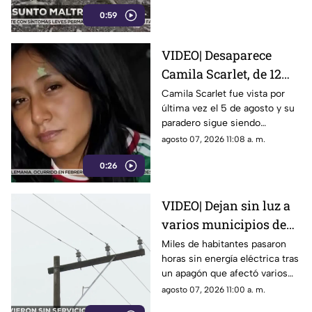
por ellos ya no estaban; ahora
0:59
nadie sabe dónde están.
VIDEO| Desaparece
Camila Scarlet, de 12
años; activan búsqueda
Camila Scarlet fue vista por
última vez el 5 de agosto y su
urgente en Veracruz
paradero sigue siendo
desconocido. Autoridades
agosto 07, 2026 11:08 a. m.
activaron el Protocolo Alba en
0:26
Veracruz.
VIDEO| Dejan sin luz a
varios municipios de
Veracruz; servicio fue
Miles de habitantes pasaron
horas sin energía eléctrica tras
restablecido
un apagón que afectó varios
municipios del sur de
agosto 07, 2026 11:00 a. m.
Veracruz; el suministro fue