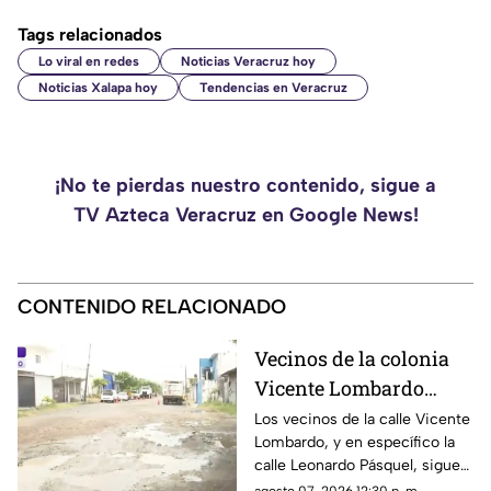
Tags relacionados
Lo viral en redes
Noticias Veracruz hoy
Noticias Xalapa hoy
Tendencias en Veracruz
¡No te pierdas nuestro contenido, sigue a
TV Azteca Veracruz en Google News!
CONTENIDO RELACIONADO
Vecinos de la colonia
Vicente Lombardo
siguen sufriendo por
Los vecinos de la calle Vicente
Lombardo, y en específico la
calles en mal estado
calle Leonardo Pásquel, siguen
generando dificultades entre