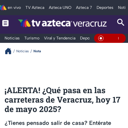
en vivo
TV Azteca
Azteca UNO
Azteca 7
Deportes
Notic
Noticias
Turismo
Viral y Tendencia
Deportes
Espectáculos
En Vivo
Noticias
Nota
¡ALERTA! ¿Qué pasa en las
carreteras de Veracruz, hoy 17
de mayo 2025?
¿Tienes pensado salir de casa? Entérate