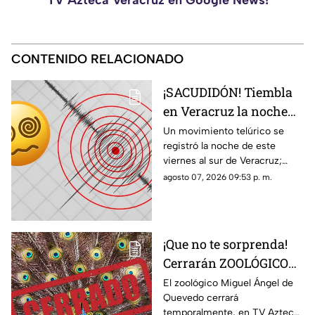
CONTENIDO RELACIONADO
¡SACUDIDÓN! Tiembla
en Veracruz la noche
de HOY viernes 7 de
Un movimiento telúrico se
registró la noche de este
agosto del 2026; ¿cuál
viernes al sur de Veracruz;
fue la magnitud y
habitantes de la zona pudieron
agosto 07, 2026 09:53 p. m.
epicentro?
percibirlo ligeramente.
¡Que no te sorprenda!
Cerrarán ZOOLÓGICO
en Veracruz; ¿será
El zoológico Miguel Ángel de
Quevedo cerrará
definitivo?
temporalmente, en TV Azteca