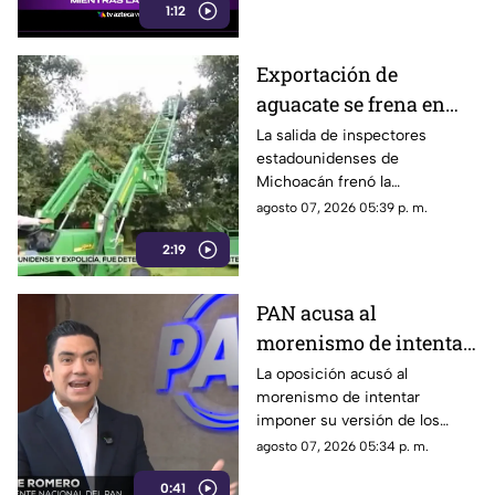
1:12
hombre detenido por la
presunta agresión.
Exportación de
aguacate se frena en
Michoacán tras salida
La salida de inspectores
estadounidenses de
de inspectores de
Michoacán frenó la
Estados Unidos
exportación de aguacate y
agosto 07, 2026 05:39 p. m.
dejó pérdidas millonarias,
2:19
mientras persiste la
preocupación por la extorsión.
PAN acusa al
morenismo de intentar
imponer su versión
La oposición acusó al
morenismo de intentar
mediante censura
imponer su versión de los
hechos y censurar
agosto 07, 2026 05:34 p. m.
señalamientos contra
0:41
funcionarios de la 4T.