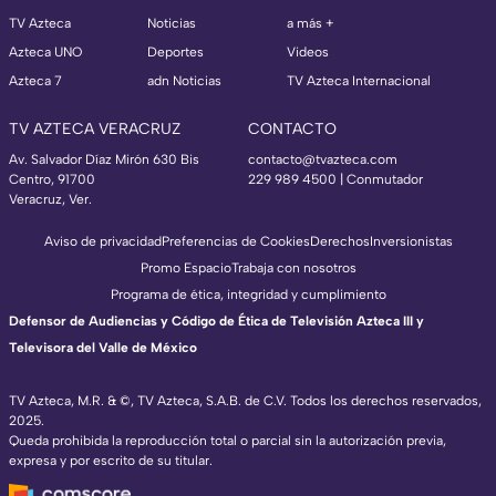
TV Azteca
Noticias
a más +
Azteca UNO
Deportes
Videos
Azteca 7
adn Noticias
TV Azteca Internacional
TV AZTECA VERACRUZ
CONTACTO
Av. Salvador Díaz Mirón 630 Bis
contacto@tvazteca.com
Centro, 91700
229 989 4500 | Conmutador
Veracruz, Ver.
Aviso de privacidad
Preferencias de Cookies
Derechos
Inversionistas
Promo Espacio
Trabaja con nosotros
Programa de ética, integridad y cumplimiento
Defensor de Audiencias y Código de Ética de Televisión Azteca III y
Televisora del Valle de México
TV Azteca, M.R. & ©, TV Azteca, S.A.B. de C.V. Todos los derechos reservados,
2025.
Queda prohibida la reproducción total o parcial sin la autorización previa,
expresa y por escrito de su titular.