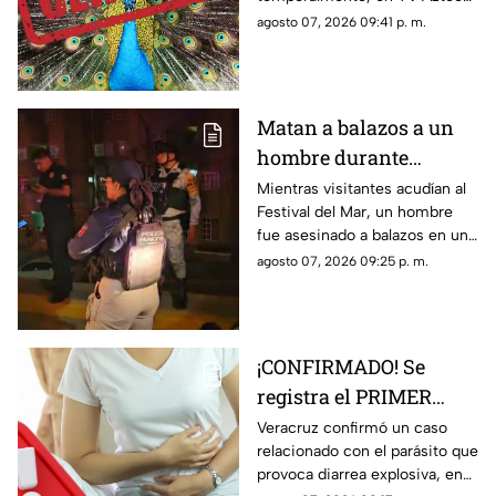
Veracruz te contamos los
agosto 07, 2026 09:41 p. m.
detalles.
Matan a balazos a un
hombre durante
inauguración del
Mientras visitantes acudían al
Festival del Mar, un hombre
Festival del Mar en
fue asesinado a balazos en una
Coatzacoalcos
colonia de Coatzacoalcos, en
agosto 07, 2026 09:25 p. m.
medio del contexto de
inseguridad del municipio.
¡CONFIRMADO! Se
registra el PRIMER
CASO de ‘diarrea
Veracruz confirmó un caso
relacionado con el parásito que
explosiva’ en Veracruz;
provoca diarrea explosiva, en
esto sabemos