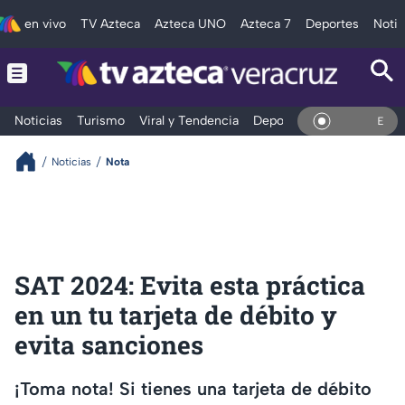
en vivo
TV Azteca
Azteca UNO
Azteca 7
Deportes
Notic
Noticias
Turismo
Viral y Tendencia
Deportes
Espectáculos
En Vivo
Noticias
Nota
SAT 2024: Evita esta práctica
en un tu tarjeta de débito y
evita sanciones
¡Toma nota! Si tienes una tarjeta de débito