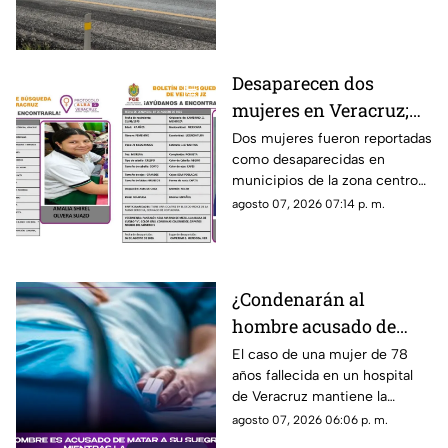
que acordonaron la zona e
iniciaron las investigaciones
correspondientes.
Desaparecen dos
mujeres en Veracruz;
una de ellas es menor
Dos mujeres fueron reportadas
como desaparecidas en
de 12 años
municipios de la zona centro
de Veracruz, mientras
agosto 07, 2026 07:14 p. m.
familiares y autoridades
mantienen activa su búsqueda.
¿Condenarán al
hombre acusado de
MATAR a su suegra
El caso de una mujer de 78
años fallecida en un hospital
mientras la cuidaba en
de Veracruz mantiene la
un hospital de
atención, mientras se analiza
agosto 07, 2026 06:06 p. m.
Veracruz? Esto se sabe
qué delito podría enfrentar el