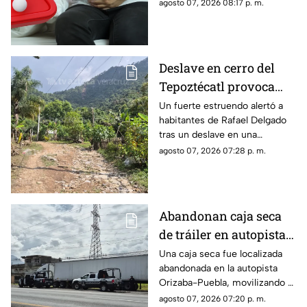
TV Azteca Veracruz te
agosto 07, 2026 08:17 p. m.
contamos los detalles.
Deslave en cerro del
Tepoztécatl provoca
estruendo y preocupa a
Un fuerte estruendo alertó a
habitantes de Rafael Delgado
familias; ¿hay heridos?
tras un deslave en una
montaña, mientras familias
agosto 07, 2026 07:28 p. m.
temen que las lluvias
provoquen nuevos
desprendimientos.
Abandonan caja seca
de tráiler en autopista
de Veracruz; esto
Una caja seca fue localizada
abandonada en la autopista
sabemos
Orizaba-Puebla, movilizando a
corporaciones de seguridad
agosto 07, 2026 07:20 p. m.