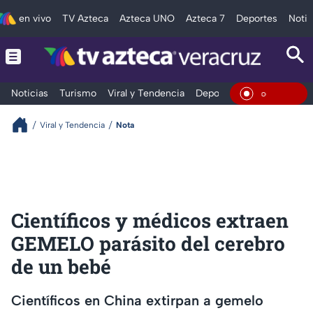
en vivo
TV Azteca
Azteca UNO
Azteca 7
Deportes
Notic
Noticias
Turismo
Viral y Tendencia
Deportes
Espectáculos
En Vivo
Viral y Tendencia
Nota
Científicos y médicos extraen
GEMELO parásito del cerebro
de un bebé
Científicos en China extirpan a gemelo