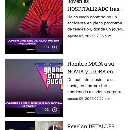
Joven es
HOSPITALIZADO tras
caer desde 8 metros de
Ha causado conmoción un
accidente en pleno programa
altura en programa de
de televisión, donde un joven
televisión (+VIDEO)
sufrió una caída y terminó
agosto 05, 2026 07:35 p. m.
hospitalizado.
1:03
Hombre MATA a su
NOVIA y LLORA en
prisión por no poder
Después de asesinar a su
novia, un hombre fue
jugar GTA; así fue
condenado a cadena perpetua
captado (+VIDEO)
y lloró, aunque no por lo
agosto 05, 2026 07:27 p. m.
ocurrido, sino porque no podrá
1:03
jugar GTA.
Revelan DETALLES