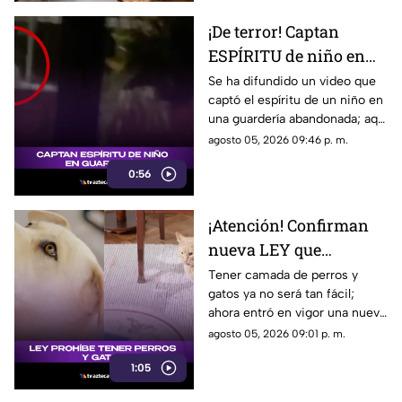
¡De terror! Captan
ESPÍRITU de niño en
guardería; así luce
Se ha difundido un video que
captó el espíritu de un niño en
(+VIDEO)
una guardería abandonada; aquí
te compartimos los detalles de
agosto 05, 2026 09:46 p. m.
cómo luce.
0:56
¡Atención! Confirman
nueva LEY que
PROHIBE TENER
Tener camada de perros y
gatos ya no será tan fácil;
PERROS y gatos; esto se
ahora entró en vigor una nueva
sabe
ley que prohibe tenerlos. Aquí
agosto 05, 2026 09:01 p. m.
te contamos.
1:05