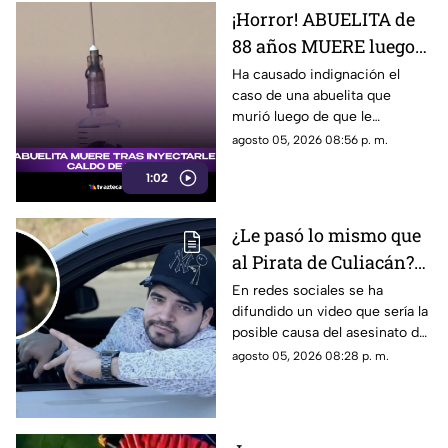
¡Horror! ABUELITA de
88 años MUERE luego
de que le INYECTARAN
Ha causado indignación el
caso de una abuelita que
CALDO de pollo
murió luego de que le
inyectaran caldo de pollo,
agosto 05, 2026 08:56 p. m.
desatando diversas reacciones
1:02
entre internautas.
¿Le pasó lo mismo que
al Pirata de Culiacán?
Revelan VIDEO que
En redes sociales se ha
difundido un video que sería la
podría ser la causa del
posible causa del asesinato del
asesinato de César
influencer César Gastélum,
agosto 05, 2026 08:28 p. m.
Gastélum
luego de que autoridades
dieron a conocer una de las
líneas de investigación.