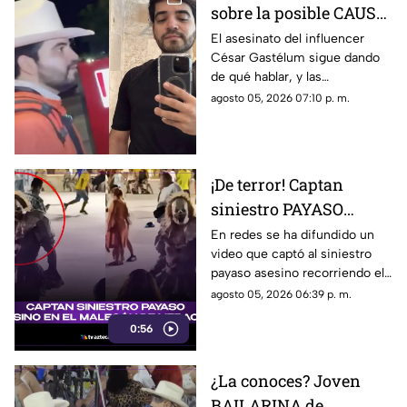
sobre la posible CAUSA
del ASESINATO de
El asesinato del influencer
César Gastélum sigue dando
César Gastélum
de qué hablar, y las
autoridades de seguridad ya
agosto 05, 2026 07:10 p. m.
han señalado una posible
causa por la que fue privado de
la vida.
¡De terror! Captan
siniestro PAYASO
ASESINO en el
En redes se ha difundido un
video que captó al siniestro
MALECÓN de Veracruz
payaso asesino recorriendo el
(+VIDEO)
malecón de la ciudad de
agosto 05, 2026 06:39 p. m.
Veracruz. ¿Lo has visto?
0:56
¿La conoces? Joven
BAILARINA de