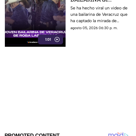
Veracruz se roba las
Se ha hecho viral un video de
una bailarina de Veracruz que
miradas por sus
ha captado la mirada de
TREMENDOS PASOS
muchos debido a su estilo de
agosto 05, 2026 06:30 p. m.
(+VIDEO)
bailar. ¿Quién es?
1:01