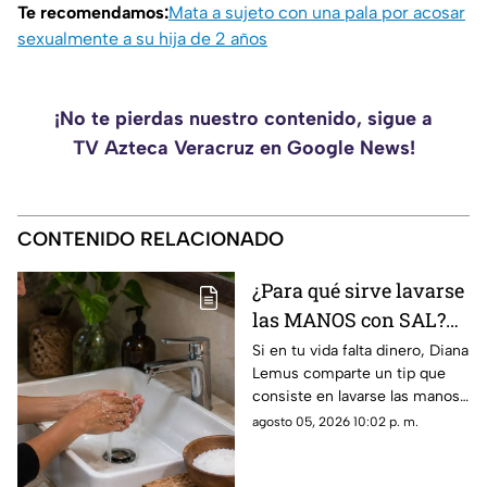
Te recomendamos:
Mata a sujeto con una pala por acosar
sexualmente a su hija de 2 años
¡No te pierdas nuestro contenido, sigue a
TV Azteca Veracruz en Google News!
CONTENIDO RELACIONADO
¿Para qué sirve lavarse
las MANOS con SAL?
Este es su PODEROSO
Si en tu vida falta dinero, Diana
Lemus comparte un tip que
EFECTO
consiste en lavarse las manos
con sal. Aquí te contamos.
agosto 05, 2026 10:02 p. m.