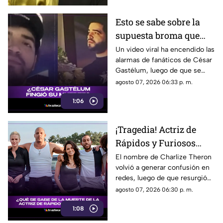
Esto se sabe sobre la
supuesta broma que
César Gastélum habría
Un video viral ha encendido las
alarmas de fanáticos de César
hecho sobre su muerte
Gastélum, luego de que se
comentara a especular que su
agosto 07, 2026 06:33 p. m.
muerte se podría tratar de una
1:06
broma.
¡Tragedia! Actriz de
Rápidos y Furiosos
vivió el PEOR momento
El nombre de Charlize Theron
volvió a generar confusión en
de su vida; esto se sabe
redes, luego de que resurgió
fue el dramático episodio
agosto 07, 2026 06:30 p. m.
familiar que vivió durante su
1:08
adolescencia.