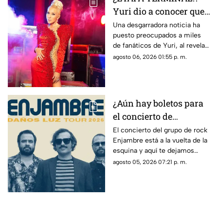
Yuri dio a conocer que
fue diagnosticada con
Una desgarradora noticia ha
puesto preocupados a miles
cáncer; esto se sabe
de fanáticos de Yuri, al revelar
que fue diagnosticada con
agosto 06, 2026 01:55 p. m.
cáncer; aquí todos los detalles.
¿Aún hay boletos para
el concierto de
Enjambre en Veracruz?
El concierto del grupo de rock
Enjambre está a la vuelta de la
Esto sabemos
esquina y aquí te dejamos
algunos detalles que te podrían
agosto 05, 2026 07:21 p. m.
interesar.