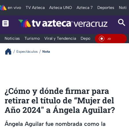
en vivo
TV Azteca
Azteca UNO
Azteca 7
Deportes
Notic
Noticias
Turismo
Viral y Tendencia
Deportes
Espectáculos
En Viv
Espectáculos
Nota
¿Cómo y dónde firmar para
retirar el título de “Mujer del
Año 2024" a Ángela Aguilar?
Ángela Aguilar fue nombrada como la