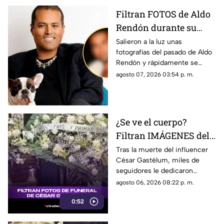
Filtran FOTOS de Aldo
Rendón durante su
juventud; ¿quién es y
Salieron a la luz unas
fotografías del pasado de Aldo
por qué todos hablan
Rendón y rápidamente se
de él?
hicieron virales por cómo se
agosto 07, 2026 03:54 p. m.
veía hace algunos ayeres.
¿Se ve el cuerpo?
Filtran IMÁGENES del
funeral de César
Tras la muerte del influencer
César Gastélum, miles de
Gastélum [VIDEO]
seguidores le dedicaron
mensajes de despedida,
agosto 06, 2026 08:22 p. m.
además de compartir
0:52
fotografías que lograron
tomarle.