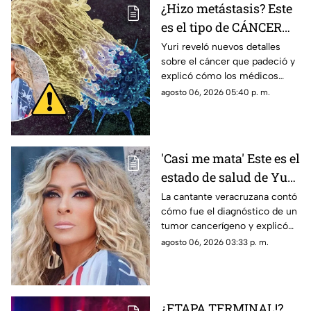
¿Hizo metástasis? Este
es el tipo de CÁNCER
que le diagnosticaron a
Yuri reveló nuevos detalles
sobre el cáncer que padeció y
Yuri
explicó cómo los médicos
encontraron un pequeño
agosto 06, 2026 05:40 p. m.
tumor durante una cirugía.
'Casi me mata' Este es el
estado de salud de Yuri
tras confirmar un
La cantante veracruzana contó
cómo fue el diagnóstico de un
TUMOR cancerígeno
tumor cancerígeno y explicó
cuál es su estado de salud.
agosto 06, 2026 03:33 p. m.
¿ETAPA TERMINAL!?