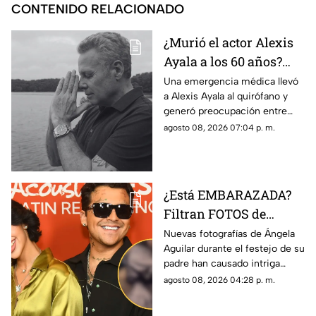
CONTENIDO RELACIONADO
¿Murió el actor Alexis
Ayala a los 60 años?
Esto sabemos tras
Una emergencia médica llevó
a Alexis Ayala al quirófano y
hospitalización de
generó preocupación entre
URGENCIA
sus seguidores, en TV Azteca
agosto 08, 2026 07:04 p. m.
Veracruz te contamos los
detalles de su estado de salud.
¿Está EMBARAZADA?
Filtran FOTOS de
Ángela Aguilar durante
Nuevas fotografías de Ángela
Aguilar durante el festejo de su
fiesta familiar; así luce
padre han causado intriga
entre seguidores, en TV
agosto 08, 2026 04:28 p. m.
Azteca Veracruz te contamos
los detalles.